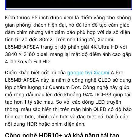
Kích thước 65 inch được xem là điểm vàng cho không
gian phòng khách hiện đại, nó đủ lớn để tạo cảm giác
đắm chìm nhưng vẫn đảm bảo phù hợp với đa số diện
tích từ 20 đến 30m2. Trên nền tảng đó, Xiaomi
L65MB-APSEA trang bị độ phân giải 4K Ultra HD với
3840 x 2160 pixel, mang lại mật độ điểm ảnh cao gấp
4 lần so với Full HD.
Điểm khác biệt cốt lõi của
google tivi Xiaomi
A Pro
L65MB-APSEA này là nằm ở công nghệ QLED sử dụng
lớp chấm lượng tử Quantum Dot. Công nghệ này giúp
mở rộng dải màu lên đến khoảng 94% DCI-P3 giúp tái
tạo hơn 1 tỷ sắc màu. So với các dòng LED truyền
thống, màu sắc hiển thị trên màn hình QLED có độ bão
hòa cao hơn, chính xác hơn và đặc biệt nổi bật ở các
nội dung HDR hoặc phim điện ảnh.
Công nghệ HDR10+ và khả năng tái tạo