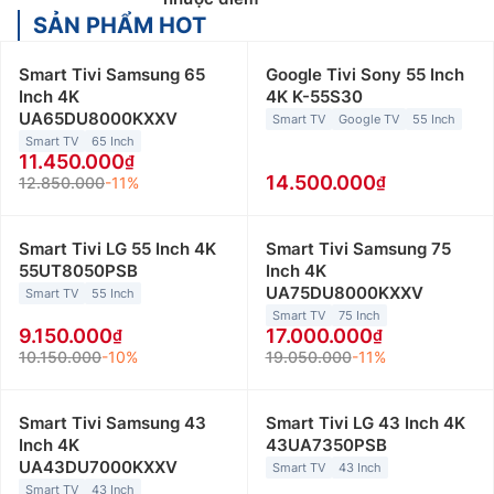
SẢN PHẨM HOT
Smart Tivi Samsung 65
Google Tivi Sony 55 Inch
Inch 4K
4K K-55S30
UA65DU8000KXXV
Smart TV
Google TV
55 Inch
Smart TV
65 Inch
11.450.000
14.500.000
12.850.000
-11%
Smart Tivi LG 55 Inch 4K
Smart Tivi Samsung 75
55UT8050PSB
Inch 4K
UA75DU8000KXXV
Smart TV
55 Inch
Smart TV
75 Inch
9.150.000
17.000.000
10.150.000
-10%
19.050.000
-11%
Smart Tivi Samsung 43
Smart Tivi LG 43 Inch 4K
Inch 4K
43UA7350PSB
UA43DU7000KXXV
Smart TV
43 Inch
Smart TV
43 Inch