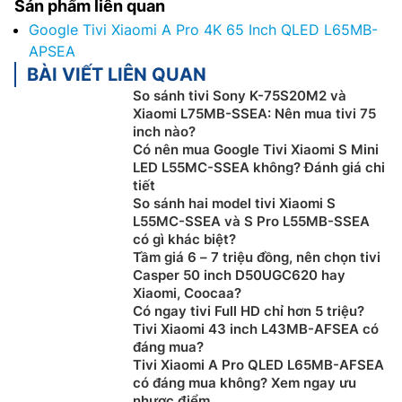
Sản phẩm liên quan
Google Tivi Xiaomi A Pro 4K 65 Inch QLED L65MB-
APSEA
BÀI VIẾT LIÊN QUAN
So sánh tivi Sony K-75S20M2 và
Xiaomi L75MB-SSEA: Nên mua tivi 75
inch nào?
Có nên mua Google Tivi Xiaomi S Mini
LED L55MC-SSEA không? Đánh giá chi
tiết
So sánh hai model tivi Xiaomi S
L55MC-SSEA và S Pro L55MB-SSEA
có gì khác biệt?
Tầm giá 6 – 7 triệu đồng, nên chọn tivi
Casper 50 inch D50UGC620 hay
Xiaomi, Coocaa?
Có ngay tivi Full HD chỉ hơn 5 triệu?
Tivi Xiaomi 43 inch L43MB-AFSEA có
đáng mua?
Tivi Xiaomi A Pro QLED L65MB-AFSEA
có đáng mua không? Xem ngay ưu
nhược điểm