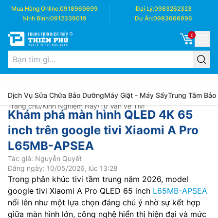
Mua Hàng Online:
0918969699
Đại Lý:
0983262323
Ninh Bình:
0912339019
Dự Án:
0983666996
0
Dịch Vụ Sửa Chữa Bảo Dưỡng
Máy Giặt - Máy Sấy
Trung Tâm Bảo
Trang chủ
/
Kinh Nghiệm Hay
/
Tư Vấn về Tivi
Khám phá màn hình QLED 4K 65
inch trên google tivi Xiaomi A Pro
L65MB-APSEA
Tác giả: Nguyễn Quyết
Đăng ngày: 10/05/2026, lúc 13:28
Trong phân khúc tivi tầm trung năm 2026, model
google tivi Xiaomi A Pro QLED 65 inch
L65MB-APSEA
nổi lên như một lựa chọn đáng chú ý nhờ sự kết hợp
giữa màn hình lớn, công nghệ hiển thị hiện đại và mức