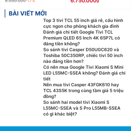
6.750.000
6.990.000
-17%
BÀI VIẾT MỚI
Top 3 tivi TCL 55 inch giá rẻ, cấu hình
cực ngon cho phòng khách gia đình
Đánh giá chi tiết Google Tivi TCL
Premium QLED 65 Inch 4K 65P7L có
đáng tiền không?
So sánh tivi Casper D50UGC620 và
Toshiba 50C350RP, chiếc tivi 50 inch
nào đáng tiền hơn?
Có nên mua Google Tivi Xiaomi S Mini
LED L55MC-SSEA không? Đánh giá chi
tiết
Nên mua tivi Casper 43FGK610 hay
TCL 43S5K trong cùng tầm giá 5 triệu
đồng?
So sánh hai model tivi Xiaomi S
L55MC-SSEA và S Pro L55MB-SSEA
có gì khác biệt?