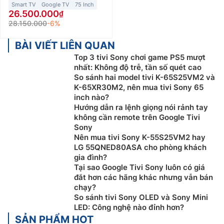
Smart TV
Google TV
75 Inch
26.500.000
28.150.000
-6%
BÀI VIẾT LIÊN QUAN
Top 3 tivi Sony chơi game PS5 mượt
nhất: Không độ trễ, tần số quét cao
So sánh hai model tivi K-65S25VM2 và
K-65XR30M2, nên mua tivi Sony 65
inch nào?
Hướng dẫn ra lệnh giọng nói rảnh tay
không cần remote trên Google Tivi
Sony
Nên mua tivi Sony K-55S25VM2 hay
LG 55QNED80ASA cho phòng khách
gia đình?
Tại sao Google Tivi Sony luôn có giá
đắt hơn các hãng khác nhưng vẫn bán
chạy?
So sánh tivi Sony OLED và Sony Mini
LED: Công nghệ nào đỉnh hơn?
SẢN PHẨM HOT