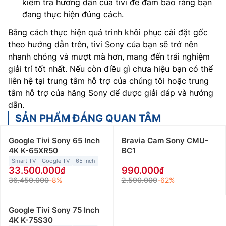
kiểm tra hướng dẫn của tivi để đảm bảo rằng bạn
đang thực hiện đúng cách.
Bằng cách thực hiện quá trình khôi phục cài đặt gốc
theo hướng dẫn trên, tivi Sony của bạn sẽ trở nên
nhanh chóng và mượt mà hơn, mang đến trải nghiệm
giải trí tốt nhất. Nếu còn điều gì chưa hiệu bạn có thể
liên hệ tại trung tâm hỗ trợ của chúng tôi hoặc trung
tâm hỗ trợ của hãng Sony để được giải đáp và hướng
dẫn.
SẢN PHẨM ĐÁNG QUAN TÂM
Google Tivi Sony 65 Inch
Bravia Cam Sony CMU-
4K K-65XR50
BC1
Smart TV
Google TV
65 Inch
33.500.000
990.000
36.450.000
-8%
2.590.000
-62%
Google Tivi Sony 75 Inch
4K K-75S30