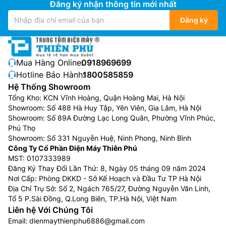
Đăng ký nhận thông tin mới nhất
Đăng ký
Mua Hàng Online:
0918969699
Hotline Bảo Hành:
1800585859
Hệ Thống Showroom
Tổng Kho: KCN Vĩnh Hoàng, Quận Hoàng Mai, Hà Nội
Showroom: Số 488 Hà Huy Tập, Yên Viên, Gia Lâm, Hà Nội
Showroom: Số 89A Đường Lạc Long Quân, Phường Vĩnh Phúc,
Phú Thọ
Showroom: Số 331 Nguyễn Huệ, Ninh Phong, Ninh Bình
Công Ty Cổ Phần Điện Máy Thiên Phú
MST: 0107333989
Đăng Ký Thay Đổi Lần Thứ: 8, Ngày 05 tháng 09 năm 2024
Nơi Cấp: Phòng DKKD - Sở Kế Hoạch và Đầu Tư TP Hà Nội
Địa Chỉ Trụ Sở: Số 2, Ngách 765/27, Đường Nguyễn Văn Linh,
Tổ 5 P.Sài Đồng, Q.Long Biên, TP.Hà Nội, Việt Nam
Liên hệ Với Chúng Tôi
Email:
dienmaythienphu6886@gmail.com