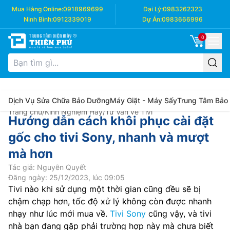
Mua Hàng Online:
0918969699
Đại Lý:
0983262323
Ninh Bình:
0912339019
Dự Án:
0983666996
0
Dịch Vụ Sửa Chữa Bảo Dưỡng
Máy Giặt - Máy Sấy
Trung Tâm Bảo
Trang chủ
/
Kinh Nghiệm Hay
/
Tư Vấn về Tivi
Hướng dẫn cách khôi phục cài đặt
gốc cho tivi Sony, nhanh và mượt
mà hơn
Tác giả: Nguyễn Quyết
Đăng ngày: 25/12/2023, lúc 09:05
Tivi nào khi sử dụng một thời gian cũng đều sẽ bị
chậm chạp hơn, tốc độ xử lý không còn được nhanh
nhạy như lúc mới mua về.
Tivi Sony
cũng vậy, và tivi
nhà bạn đang gặp phải trường hợp này mà chưa biết