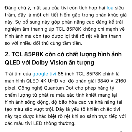
Đáng chú ý, mặt sau của tivi còn tích hợp hai
loa
siêu
trầm, đây là một chi tiết hiếm gặp trong phân khúc giá
này. Sự bổ sung này góp phần nâng cao đáng kể trải
nghiệm âm thanh giúp TCL 85P8K không chỉ mạnh về
hình ảnh mà còn tạo được lợi thế rõ rệt về âm thanh
so với nhiều đối thủ cùng tầm tiền.
2. TCL 85P8K còn có chất lượng hình ảnh
QLED với Dolby Vision ấn tượng
Trái tim của
google tivi
85 inch TCL 85P8K chính là
màn hình QLED 4K UHD với độ phân giải 3840 x 2160
pixel. Công nghệ Quantum Dot cho phép hàng tỷ
chấm lượng tử phát ra màu sắc tinh khiết mang lại
hình ảnh sống động, độ bão hòa cao và khả năng tái
tạo màu sắc vượt trội. Đây là yếu tố khiến chiếc tivi
này tạo được khác biệt rõ rệt khi so sánh trực tiếp với
các mẫu tivi LED thông thường.