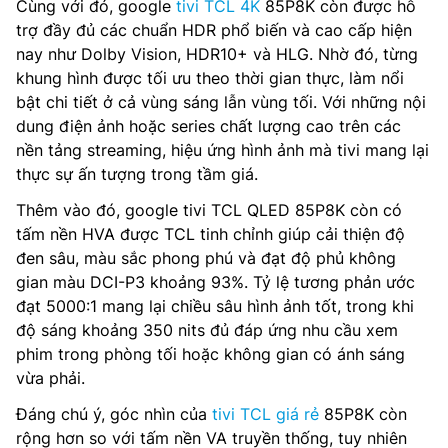
Cùng với đó, google
tivi TCL 4K
85P8K còn được hỗ
trợ đầy đủ các chuẩn HDR phổ biến và cao cấp hiện
nay như Dolby Vision, HDR10+ và HLG. Nhờ đó, từng
khung hình được tối ưu theo thời gian thực, làm nổi
bật chi tiết ở cả vùng sáng lẫn vùng tối. Với những nội
dung điện ảnh hoặc series chất lượng cao trên các
nền tảng streaming, hiệu ứng hình ảnh mà tivi mang lại
thực sự ấn tượng trong tầm giá.
Thêm vào đó, google tivi TCL QLED 85P8K còn có
tấm nền HVA được TCL tinh chỉnh giúp cải thiện độ
đen sâu, màu sắc phong phú và đạt độ phủ không
gian màu DCI-P3 khoảng 93%. Tỷ lệ tương phản ước
đạt 5000:1 mang lại chiều sâu hình ảnh tốt, trong khi
độ sáng khoảng 350 nits đủ đáp ứng nhu cầu xem
phim trong phòng tối hoặc không gian có ánh sáng
vừa phải.
Đáng chú ý, góc nhìn của
tivi TCL giá rẻ
85P8K còn
rộng hơn so với tấm nền VA truyền thống, tuy nhiên