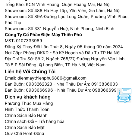
Tổng Kho: KCN Vĩnh Hoàng, Quận Hoàng Mai, Hà Nội
Showroom: Số 488 Hà Huy Tập, Yên Viên, Gia Lâm, Hà Nội
Showroom: Số 89A Đường Lạc Long Quân, Phường Vĩnh Phúc,
Phú Thọ
Showroom: Số 331 Nguyễn Huệ, Ninh Phong, Ninh Bình
Công Ty Cổ Phần Điện Máy Thiên Phú
MST: 0107333989
Đăng Ký Thay Đổi Lần Thứ: 8, Ngày 05 tháng 09 năm 2024
Nơi Cấp: Phòng DKKD - Sở Kế Hoạch và Đầu Tư TP Hà Nội
Địa Chỉ Trụ Sở: Số 2, Ngách 765/27, Đường Nguyễn Văn Linh,
Tổ 5 P.Sài Đồng, Q.Long Biên, TP.Hà Nội, Việt Nam
Liên hệ Với Chúng Tôi
Email:
dienmaythienphu6886@gmail.com
Bán Buôn:
0983262323
- Nhà Thầu Dự Án:
0913836633
Bán Buôn:
0983666996
- Nhà Thầu Dự Án:
0983666996
Dịch vụ khách hàng
Phương Thức Mua Hàng
Hình Thức Thanh Toán
Chính Sách Bảo Hành
Chính sách Đổi – Trả hàng hóa
Chính Sách Bảo Mật
Quy Chế Hoạt Động