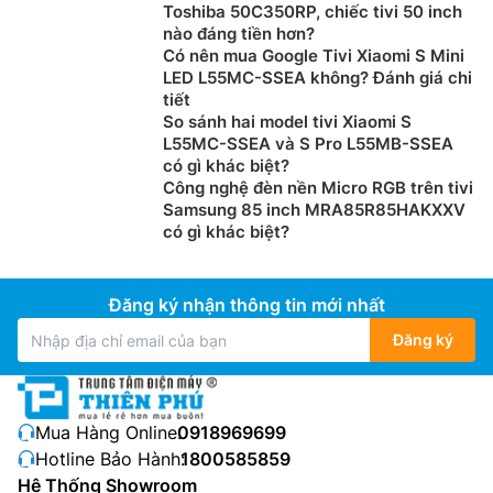
Toshiba 50C350RP, chiếc tivi 50 inch
nào đáng tiền hơn?
Có nên mua Google Tivi Xiaomi S Mini
LED L55MC-SSEA không? Đánh giá chi
tiết
So sánh hai model tivi Xiaomi S
L55MC-SSEA và S Pro L55MB-SSEA
có gì khác biệt?
Công nghệ đèn nền Micro RGB trên tivi
Samsung 85 inch MRA85R85HAKXXV
có gì khác biệt?
Đăng ký nhận thông tin mới nhất
Đăng ký
Mua Hàng Online:
0918969699
Hotline Bảo Hành:
1800585859
Hệ Thống Showroom