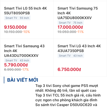
Smart Tivi LG 55 Inch 4K
Smart Tivi Samsung 75
55UT8050PSB
Inch 4K
UA75DU8000KXXV
Smart TV
55 Inch
Smart TV
75 Inch
9.150.000
17.000.000
10.150.000
-10%
19.050.000
-11%
Smart Tivi Samsung 43
Smart Tivi LG 43 Inch 4K
Inch 4K
43UA7350PSB
UA43DU7000KXXV
Smart TV
43 Inch
Smart TV
43 Inch
5.790.000
6.750.000
6.990.000
-17%
BÀI VIẾT MỚI
Top 3 tivi Sony chơi game PS5 mượt
nhất: Không độ trễ, tần số quét cao
Top 3 tivi TCL 55 inch giá rẻ, cấu hình
cực ngon cho phòng khách gia đình
So sánh tivi Casper D50UGC620 và