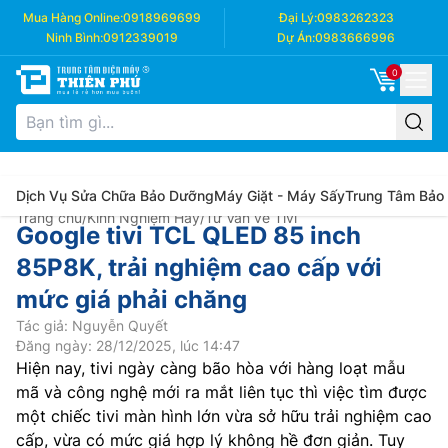
Mua Hàng Online:
0918969699
Đại Lý:
0983262323
Ninh Bình:
0912339019
Dự Án:
0983666996
0
Dịch Vụ Sửa Chữa Bảo Dưỡng
Máy Giặt - Máy Sấy
Trung Tâm Bảo
Trang chủ
/
Kinh Nghiệm Hay
/
Tư Vấn về Tivi
Google tivi TCL QLED 85 inch
85P8K, trải nghiệm cao cấp với
mức giá phải chăng
Tác giả: Nguyễn Quyết
Đăng ngày: 28/12/2025, lúc 14:47
Hiện nay, tivi ngày càng bão hòa với hàng loạt mẫu
mã và công nghệ mới ra mắt liên tục thì việc tìm được
một chiếc tivi màn hình lớn vừa sở hữu trải nghiệm cao
cấp, vừa có mức giá hợp lý không hề đơn giản. Tuy