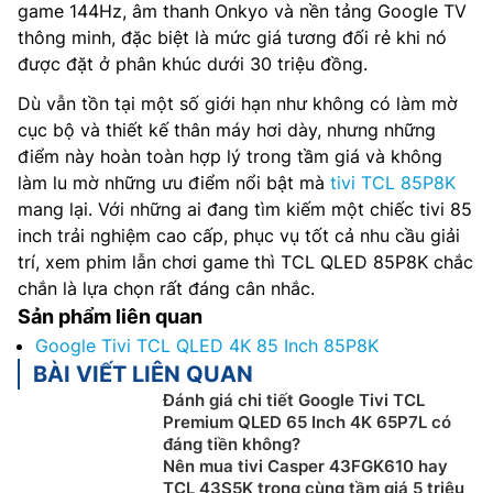
game 144Hz, âm thanh Onkyo và nền tảng Google TV
thông minh, đặc biệt là mức giá tương đối rẻ khi nó
được đặt ở phân khúc dưới 30 triệu đồng.
Dù vẫn tồn tại một số giới hạn như không có làm mờ
cục bộ và thiết kế thân máy hơi dày, nhưng những
điểm này hoàn toàn hợp lý trong tầm giá và không
làm lu mờ những ưu điểm nổi bật mà
tivi TCL 85P8K
mang lại. Với những ai đang tìm kiếm một chiếc tivi 85
inch trải nghiệm cao cấp, phục vụ tốt cả nhu cầu giải
trí, xem phim lẫn chơi game thì TCL QLED 85P8K chắc
chắn là lựa chọn rất đáng cân nhắc.
Sản phẩm liên quan
Google Tivi TCL QLED 4K 85 Inch 85P8K
BÀI VIẾT LIÊN QUAN
Đánh giá chi tiết Google Tivi TCL
Premium QLED 65 Inch 4K 65P7L có
đáng tiền không?
Nên mua tivi Casper 43FGK610 hay
TCL 43S5K trong cùng tầm giá 5 triệu