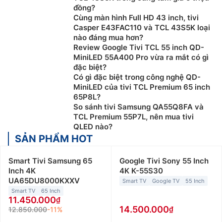
đồng?
Cùng màn hình Full HD 43 inch, tivi
Casper E43FAC110 và TCL 43S5K loại
nào đáng mua hơn?
Review Google Tivi TCL 55 inch QD-
MiniLED 55A400 Pro vừa ra mắt có gì
đặc biệt?
Có gì đặc biệt trong công nghệ QD-
MiniLED của tivi TCL Premium 65 inch
65P8L?
So sánh tivi Samsung QA55Q8FA và
TCL Premium 55P7L, nên mua tivi
QLED nào?
SẢN PHẨM HOT
Smart Tivi Samsung 65
Google Tivi Sony 55 Inch
Inch 4K
4K K-55S30
UA65DU8000KXXV
Smart TV
Google TV
55 Inch
Smart TV
65 Inch
11.450.000
14.500.000
12.850.000
-11%