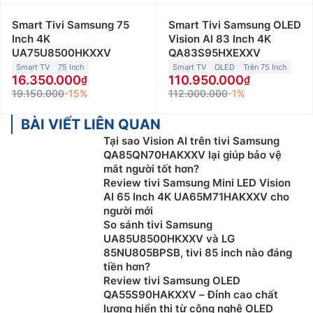
Smart Tivi Samsung 75
Smart Tivi Samsung OLED
Inch 4K
Vision AI 83 Inch 4K
UA75U8500HKXXV
QA83S95HXEXXV
Smart TV
75 Inch
Smart TV
OLED
Trên 75 Inch
16.350.000
110.950.000
19.150.000
-15%
112.000.000
-1%
BÀI VIẾT LIÊN QUAN
Tại sao Vision AI trên tivi Samsung
QA85QN70HAKXXV lại giúp bảo vệ
mắt người tốt hơn?
Review tivi Samsung Mini LED Vision
AI 65 Inch 4K UA65M71HAKXXV cho
người mới
So sánh tivi Samsung
UA85U8500HKXXV và LG
85NU805BPSB, tivi 85 inch nào đáng
tiền hơn?
Review tivi Samsung OLED
QA55S90HAKXXV – Đỉnh cao chất
lượng hiển thị từ công nghệ OLED