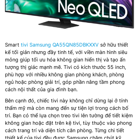
Smart
tivi Samsung QA55QN85DBKXXV
sở hữu thiết
kế tối giản nhưng đầy tinh tế, với viền màn hình siêu
mỏng giúp tối ưu hóa không gian hiển thị và tạo ấn
tượng thị giác mạnh mẽ. Tivi có kích thước 55 inch,
phù hợp với nhiều không gian phòng khách, phòng
ngủ hoặc phòng giải trí, góp phần nâng tầm phong
cách nội thất của gia đình bạn.
Bên cạnh đó, chiếc tivi này không chỉ dừng lại ở tính
thẩm mỹ mà còn mang đến sự tiện lợi trong cách bố
trí. Bạn có thể lựa chọn treo tivi lên tường để tiết kiệm
không gian hoặc đặt trên kệ tivi, tùy thuộc vào phong
cách trang trí và diện tích căn phòng. Từng chi tiết
thiết kế của tivi đều được Samsung chăm chút kỹ