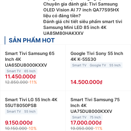
Chuyên gia đánh giá: Tivi Samsung
OLED Vision AI 77 inch QA77S95HX
liệu có đáng tiền?
Đánh giá chi tiết siêu phẩm smart tivi
Samsung Mini LED 85 inch 4K
UA85M80HAKXXV
SẢN PHẨM HOT
Smart Tivi Samsung 65
Google Tivi Sony 55 Inch
Inch 4K
4K K-55S30
UA65DU8000KXXV
Smart TV
Google TV
55 Inch
Smart TV
65 Inch
11.450.000
14.500.000
12.850.000
-11%
Smart Tivi LG 55 Inch 4K
Smart Tivi Samsung 75
55UT8050PSB
Inch 4K
UA75DU8000KXXV
Smart TV
55 Inch
Smart TV
75 Inch
9.150.000
17.000.000
10.150.000
-10%
19.050.000
-11%