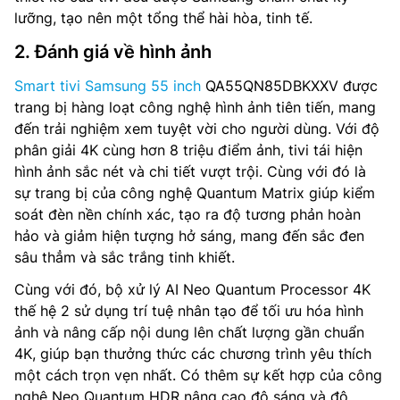
lưỡng, tạo nên một tổng thể hài hòa, tinh tế.
2. Đánh giá về hình ảnh
Smart tivi Samsung 55 inch
QA55QN85DBKXXV được
trang bị hàng loạt công nghệ hình ảnh tiên tiến, mang
đến trải nghiệm xem tuyệt vời cho người dùng. Với độ
phân giải 4K cùng hơn 8 triệu điểm ảnh, tivi tái hiện
hình ảnh sắc nét và chi tiết vượt trội. Cùng với đó là
sự trang bị của công nghệ Quantum Matrix giúp kiểm
soát đèn nền chính xác, tạo ra độ tương phản hoàn
hảo và giảm hiện tượng hở sáng, mang đến sắc đen
sâu thẳm và sắc trắng tinh khiết.
Cùng với đó, bộ xử lý AI Neo Quantum Processor 4K
thế hệ 2 sử dụng trí tuệ nhân tạo để tối ưu hóa hình
ảnh và nâng cấp nội dung lên chất lượng gần chuẩn
4K, giúp bạn thưởng thức các chương trình yêu thích
một cách trọn vẹn nhất. Có thêm sự kết hợp của công
nghệ Neo Quantum HDR nâng cao độ sáng và độ