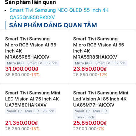
Sản phẩm liên quan
Smart Tivi Samsung NEO QLED 55 Inch 4K
QA55QN85DBKXXV
SẢN PHẨM ĐÁNG QUAN TÂM
Smart Tivi Samsung
Smart Tivi Samsung
Micro RGB Vision AI 65
Micro RGB Vision AI 55
Inch 4K
Inch 4K
MRA65R85HAKXXV
MRA55R85HAKXXV
Micro RGB
Smart TV
65 Inch
Micro RGB
Smart TV
55 Inch
31.000.000
23.650.000
35.500.000
-13%
26.850.000
-12%
Smart Tivi Samsung Mini
Smart Tivi Samsung Mini
LED Vision AI 75 Inch 4K
Led Vision AI 85 Inch 4K
UA75M80HAKXXV
UA85M77HAKXXV
Smart TV
Mini LED
75 Inch
Smart TV
Mini LED
Trên 75 Inch
21.350.000
25.850.000
25.250.000
-15%
27.900.000
-7%