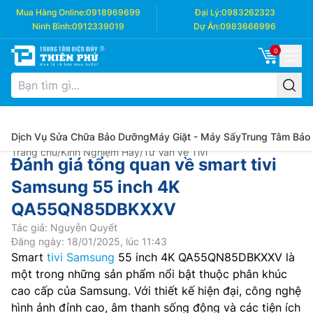
Mua Hàng Online:
0918969699
Đại Lý:
0983262323
Ninh Bình:
0912339019
Dự Án:
0983666996
0
Dịch Vụ Sửa Chữa Bảo Dưỡng
Máy Giặt - Máy Sấy
Trung Tâm Bảo
Trang chủ
/
Kinh Nghiệm Hay
/
Tư Vấn về Tivi
Đánh giá tổng quan về smart tivi
Samsung 55 inch 4K
QA55QN85DBKXXV
Tác giả: Nguyễn Quyết
Đăng ngày: 18/01/2025, lúc 11:43
Smart
tivi Samsung
55 inch 4K QA55QN85DBKXXV là
một trong những sản phẩm nổi bật thuộc phân khúc
cao cấp của Samsung. Với thiết kế hiện đại, công nghệ
hình ảnh đỉnh cao, âm thanh sống động và các tiện ích