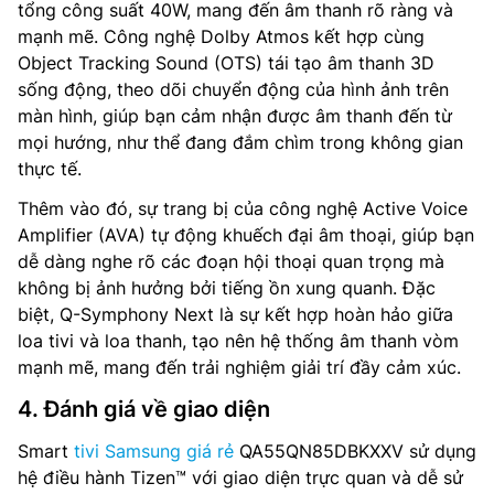
tổng công suất 40W, mang đến âm thanh rõ ràng và
mạnh mẽ. Công nghệ Dolby Atmos kết hợp cùng
Object Tracking Sound (OTS) tái tạo âm thanh 3D
sống động, theo dõi chuyển động của hình ảnh trên
màn hình, giúp bạn cảm nhận được âm thanh đến từ
mọi hướng, như thể đang đắm chìm trong không gian
thực tế.
Thêm vào đó, sự trang bị của công nghệ Active Voice
Amplifier (AVA) tự động khuếch đại âm thoại, giúp bạn
dễ dàng nghe rõ các đoạn hội thoại quan trọng mà
không bị ảnh hưởng bởi tiếng ồn xung quanh. Đặc
biệt, Q-Symphony Next là sự kết hợp hoàn hảo giữa
loa tivi và loa thanh, tạo nên hệ thống âm thanh vòm
mạnh mẽ, mang đến trải nghiệm giải trí đầy cảm xúc.
4. Đánh giá về giao diện
Smart
tivi Samsung giá rẻ
QA55QN85DBKXXV sử dụng
hệ điều hành Tizen™ với giao diện trực quan và dễ sử