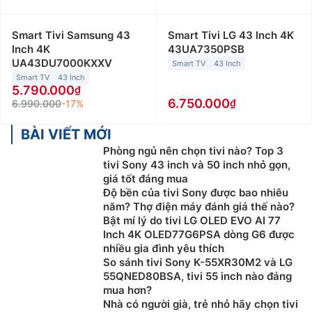
Smart Tivi Samsung 43
Smart Tivi LG 43 Inch 4K
Inch 4K
43UA7350PSB
UA43DU7000KXXV
Smart TV
43 Inch
Smart TV
43 Inch
5.790.000
6.750.000
6.990.000
-17%
BÀI VIẾT MỚI
Phòng ngủ nên chọn tivi nào? Top 3
tivi Sony 43 inch và 50 inch nhỏ gọn,
giá tốt đáng mua
Độ bền của tivi Sony được bao nhiêu
năm? Thợ điện máy đánh giá thế nào?
Bật mí lý do tivi LG OLED EVO AI 77
Inch 4K OLED77G6PSA dòng G6 được
nhiều gia đình yêu thích
So sánh tivi Sony K-55XR30M2 và LG
55QNED80BSA, tivi 55 inch nào đáng
mua hơn?
Nhà có người già, trẻ nhỏ hãy chọn tivi