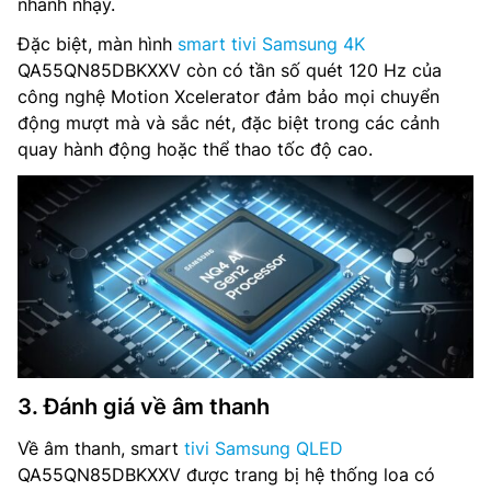
nhanh nhạy.
Đặc biệt, màn hình
smart tivi Samsung 4K
QA55QN85DBKXXV còn có tần số quét 120 Hz của
công nghệ Motion Xcelerator đảm bảo mọi chuyển
động mượt mà và sắc nét, đặc biệt trong các cảnh
quay hành động hoặc thể thao tốc độ cao.
3. Đánh giá về âm thanh
Về âm thanh, smart
tivi Samsung QLED
QA55QN85DBKXXV được trang bị hệ thống loa có