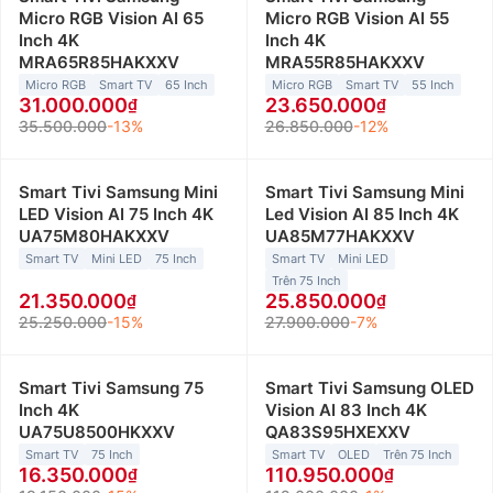
Micro RGB Vision AI 65
Micro RGB Vision AI 55
Inch 4K
Inch 4K
MRA65R85HAKXXV
MRA55R85HAKXXV
Micro RGB
Smart TV
65 Inch
Micro RGB
Smart TV
55 Inch
31.000.000
23.650.000
35.500.000
-13%
26.850.000
-12%
Smart Tivi Samsung Mini
Smart Tivi Samsung Mini
LED Vision AI 75 Inch 4K
Led Vision AI 85 Inch 4K
UA75M80HAKXXV
UA85M77HAKXXV
Smart TV
Mini LED
75 Inch
Smart TV
Mini LED
Trên 75 Inch
21.350.000
25.850.000
25.250.000
-15%
27.900.000
-7%
Smart Tivi Samsung 75
Smart Tivi Samsung OLED
Inch 4K
Vision AI 83 Inch 4K
UA75U8500HKXXV
QA83S95HXEXXV
Smart TV
75 Inch
Smart TV
OLED
Trên 75 Inch
16.350.000
110.950.000