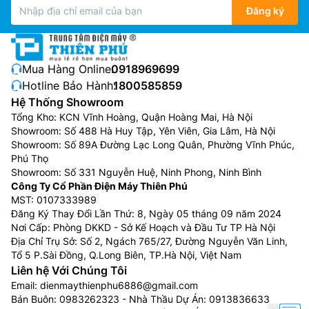
Đăng ký
Mua Hàng Online:
0918969699
Hotline Bảo Hành:
1800585859
Hệ Thống Showroom
Tổng Kho: KCN Vĩnh Hoàng, Quận Hoàng Mai, Hà Nội
Showroom: Số 488 Hà Huy Tập, Yên Viên, Gia Lâm, Hà Nội
Showroom: Số 89A Đường Lạc Long Quân, Phường Vĩnh Phúc,
Phú Thọ
Showroom: Số 331 Nguyễn Huệ, Ninh Phong, Ninh Bình
Công Ty Cổ Phần Điện Máy Thiên Phú
MST: 0107333989
Đăng Ký Thay Đổi Lần Thứ: 8, Ngày 05 tháng 09 năm 2024
Nơi Cấp: Phòng DKKD - Sở Kế Hoạch và Đầu Tư TP Hà Nội
Địa Chỉ Trụ Sở: Số 2, Ngách 765/27, Đường Nguyễn Văn Linh,
Tổ 5 P.Sài Đồng, Q.Long Biên, TP.Hà Nội, Việt Nam
Liên hệ Với Chúng Tôi
Email:
dienmaythienphu6886@gmail.com
Bán Buôn:
0983262323
- Nhà Thầu Dự Án:
0913836633