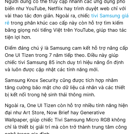
Người dùng có thể truy cập nhanh các ứng dụng phổ
biến như YouTube, Netflix hay trình duyệt web chỉ với
vài thao tác đơn giản. Ngoài ra, chiếc
tivi Samsung giá
rẻ
trong phân khúc cao cấp này còn hỗ trợ tìm kiếm
bằng giọng nói tiếng Việt trên YouTube, giúp thao tác
tiện lợi hơn.
Điểm đáng chú ý là Samsung cam kết hỗ trợ nâng cấp
One UI Tizen trong 7 năm tiếp theo. Điều này giúp
chiếc tivi Samsung 85 inch duy trì hiệu năng ổn định
và luôn được cập nhật các tính năng mới.
Samsung Knox Security cũng được tích hợp nhằm
tăng cường bảo mật cho dữ liệu cá nhân và các thiết
bị kết nối trong hệ sinh thái thông minh.
Ngoài ra, One UI Tizen còn hỗ trợ nhiều tính năng hiện
đại như Art Store, Now Brief hay Generative
Wallpaper, giúp chiếc Tivi Samsung Micro RGB không
chỉ là thiết bị giải trí mà còn trở thành trung tâm công
nghệ trong gia đình.