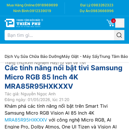
Mua Hàng Online:
0918969699
Đại Lý:
0983262323
Ninh Bình:
0912339019
Dự Án:
0983666996
0
Dịch Vụ Sửa Chữa Bảo Dưỡng
Máy Giặt - Máy Sấy
Trung Tâm Bảo
Trang chủ
/
Kinh Nghiệm Hay
/
Tư Vấn về Tivi
Các tính năng nổi bật tivi Samsung
Micro RGB 85 Inch 4K
MRA85R95HXKXXV
Tác giả: Nguyễn Ngọc Anh
Đăng ngày: 01/05/2026, lúc 21:20
Khám phá các tính năng nổi bật trên Smart Tivi
Samsung Micro RGB Vision AI 85 Inch 4K
MRA85R95HXKXXV
với công nghệ Micro RGB, AI
Engine Pro, Dolby Atmos, One UI Tizen và Vision AI