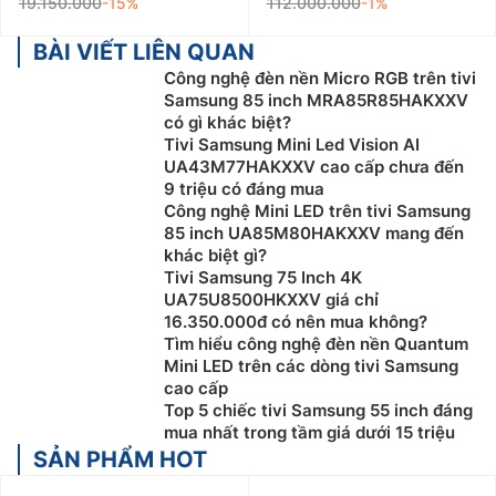
19.150.000
-15%
112.000.000
-1%
BÀI VIẾT LIÊN QUAN
Công nghệ đèn nền Micro RGB trên tivi
Samsung 85 inch MRA85R85HAKXXV
có gì khác biệt?
Tivi Samsung Mini Led Vision AI
UA43M77HAKXXV cao cấp chưa đến
9 triệu có đáng mua
Công nghệ Mini LED trên tivi Samsung
85 inch UA85M80HAKXXV mang đến
khác biệt gì?
Tivi Samsung 75 Inch 4K
UA75U8500HKXXV giá chỉ
16.350.000đ có nên mua không?
Tìm hiểu công nghệ đèn nền Quantum
Mini LED trên các dòng tivi Samsung
cao cấp
Top 5 chiếc tivi Samsung 55 inch đáng
mua nhất trong tầm giá dưới 15 triệu
SẢN PHẨM HOT