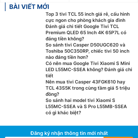
BÀI VIẾT MỚI
Top 3 tivi TCL 55 inch giá rẻ, cấu hình
cực ngon cho phòng khách gia đình
Đánh giá chi tiết Google Tivi TCL
Premium QLED 65 Inch 4K 65P7L có
đáng tiền không?
So sánh tivi Casper D50UGC620 và
Toshiba 50C350RP, chiếc tivi 50 inch
nào đáng tiền hơn?
Có nên mua Google Tivi Xiaomi S Mini
LED L55MC-SSEA không? Đánh giá chi
tiết
Nên mua tivi Casper 43FGK610 hay
TCL 43S5K trong cùng tầm giá 5 triệu
đồng?
So sánh hai model tivi Xiaomi S
L55MC-SSEA và S Pro L55MB-SSEA
có gì khác biệt?
Đăng ký nhận thông tin mới nhất