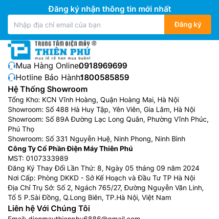
Đăng ký nhận thông tin mới nhất
Đăng ký
Mua Hàng Online:
0918969699
Hotline Bảo Hành:
1800585859
Hệ Thống Showroom
Tổng Kho: KCN Vĩnh Hoàng, Quận Hoàng Mai, Hà Nội
Showroom: Số 488 Hà Huy Tập, Yên Viên, Gia Lâm, Hà Nội
Showroom: Số 89A Đường Lạc Long Quân, Phường Vĩnh Phúc,
Phú Thọ
Showroom: Số 331 Nguyễn Huệ, Ninh Phong, Ninh Bình
Công Ty Cổ Phần Điện Máy Thiên Phú
MST: 0107333989
Đăng Ký Thay Đổi Lần Thứ: 8, Ngày 05 tháng 09 năm 2024
Nơi Cấp: Phòng DKKD - Sở Kế Hoạch và Đầu Tư TP Hà Nội
Địa Chỉ Trụ Sở: Số 2, Ngách 765/27, Đường Nguyễn Văn Linh,
Tổ 5 P.Sài Đồng, Q.Long Biên, TP.Hà Nội, Việt Nam
Liên hệ Với Chúng Tôi
Email:
dienmaythienphu6886@gmail.com