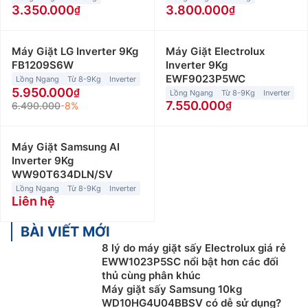
3.350.000
3.800.000
Máy Giặt LG Inverter 9Kg
Máy Giặt Electrolux
FB1209S6W
Inverter 9Kg
EWF9023P5WC
Lồng Ngang
Từ 8-9Kg
Inverter
5.950.000
Lồng Ngang
Từ 8-9Kg
Inverter
7.550.000
6.490.000
-8%
Máy Giặt Samsung AI
Inverter 9Kg
WW90T634DLN/SV
Lồng Ngang
Từ 8-9Kg
Inverter
Liên hệ
BÀI VIẾT MỚI
8 lý do máy giặt sấy Electrolux giá rẻ
EWW1023P5SC nổi bật hơn các đối
thủ cùng phân khúc
Máy giặt sấy Samsung 10kg
WD10HG4U04BBSV có dễ sử dụng?