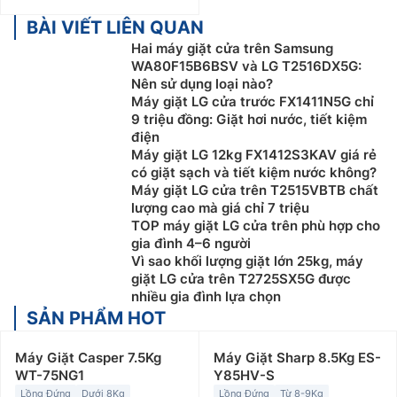
BÀI VIẾT LIÊN QUAN
Hai máy giặt cửa trên Samsung
WA80F15B6BSV và LG T2516DX5G:
Nên sử dụng loại nào?
Máy giặt LG cửa trước FX1411N5G chỉ
9 triệu đồng: Giặt hơi nước, tiết kiệm
điện
Máy giặt LG 12kg FX1412S3KAV giá rẻ
có giặt sạch và tiết kiệm nước không?
Máy giặt LG cửa trên T2515VBTB chất
lượng cao mà giá chỉ 7 triệu
TOP máy giặt LG cửa trên phù hợp cho
gia đình 4–6 người
Vì sao khối lượng giặt lớn 25kg, máy
giặt LG cửa trên T2725SX5G được
nhiều gia đình lựa chọn
SẢN PHẨM HOT
Máy Giặt Casper 7.5Kg
Máy Giặt Sharp 8.5Kg ES-
WT-75NG1
Y85HV-S
Lồng Đứng
Dưới 8Kg
Lồng Đứng
Từ 8-9Kg