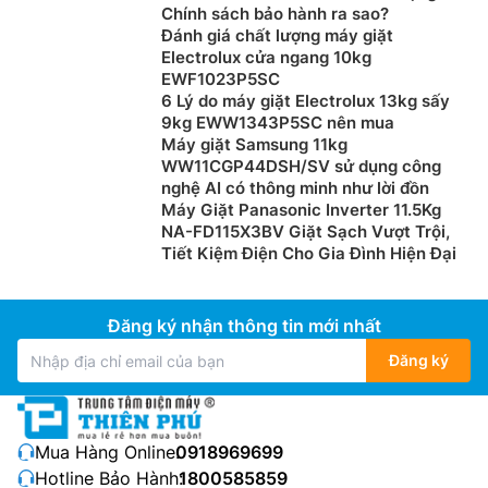
Chính sách bảo hành ra sao?
Đánh giá chất lượng máy giặt
Electrolux cửa ngang 10kg
EWF1023P5SC
6 Lý do máy giặt Electrolux 13kg sấy
9kg EWW1343P5SC nên mua
Máy giặt Samsung 11kg
WW11CGP44DSH/SV sử dụng công
nghệ AI có thông minh như lời đồn
Máy Giặt Panasonic Inverter 11.5Kg
NA-FD115X3BV Giặt Sạch Vượt Trội,
Tiết Kiệm Điện Cho Gia Đình Hiện Đại
Đăng ký nhận thông tin mới nhất
Đăng ký
Mua Hàng Online:
0918969699
Hotline Bảo Hành:
1800585859