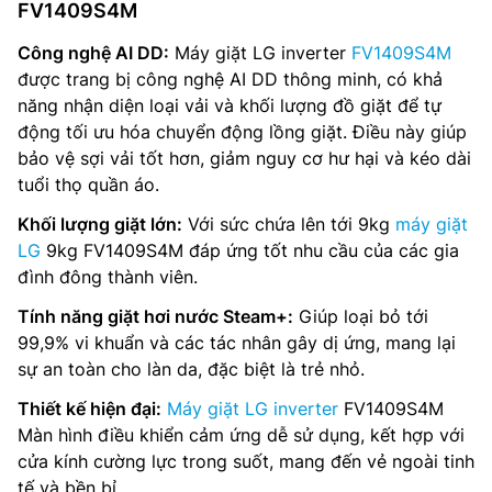
FV1409S4M
Công nghệ AI DD:
Máy giặt LG inverter
FV1409S4M
được trang bị công nghệ AI DD thông minh, có khả
năng nhận diện loại vải và khối lượng đồ giặt để tự
động tối ưu hóa chuyển động lồng giặt. Điều này giúp
bảo vệ sợi vải tốt hơn, giảm nguy cơ hư hại và kéo dài
tuổi thọ quần áo.
Khối lượng giặt lớn:
Với sức chứa lên tới 9kg
máy giặt
LG
9kg FV1409S4M đáp ứng tốt nhu cầu của các gia
đình đông thành viên.
Tính năng giặt hơi nước Steam+:
Giúp loại bỏ tới
99,9% vi khuẩn và các tác nhân gây dị ứng, mang lại
sự an toàn cho làn da, đặc biệt là trẻ nhỏ.
Thiết kế hiện đại:
Máy giặt LG inverter
FV1409S4M
Màn hình điều khiển cảm ứng dễ sử dụng, kết hợp với
cửa kính cường lực trong suốt, mang đến vẻ ngoài tinh
tế và bền bỉ.