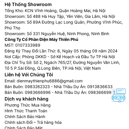
Hệ Thống Showroom
Tổng Kho: KCN Vĩnh Hoàng, Quận Hoàng Mai, Hà Nội
Showroom: Số 488 Hà Huy Tập, Yên Viên, Gia Lâm, Hà Nội
Showroom: Số 89A Đường Lạc Long Quân, Phường Vĩnh Phúc,
Phú Thọ
Showroom: Số 331 Nguyễn Huệ, Ninh Phong, Ninh Bình
Công Ty Cổ Phần Điện Máy Thiên Phú
MST: 0107333989
Đăng Ký Thay Đổi Lần Thứ: 8, Ngày 05 tháng 09 năm 2024
Nơi Cấp: Phòng DKKD - Sở Kế Hoạch và Đầu Tư TP Hà Nội
Địa Chỉ Trụ Sở: Số 2, Ngách 765/27, Đường Nguyễn Văn Linh,
Tổ 5 P.Sài Đồng, Q.Long Biên, TP.Hà Nội, Việt Nam
Liên hệ Với Chúng Tôi
Email:
dienmaythienphu6886@gmail.com
Bán Buôn:
0983262323
- Nhà Thầu Dự Án:
0913836633
Bán Buôn:
0983666996
- Nhà Thầu Dự Án:
0983666996
Dịch vụ khách hàng
Phương Thức Mua Hàng
Hình Thức Thanh Toán
Chính Sách Bảo Hành
Chính sách Đổi – Trả hàng hóa
Chính Sách Bảo Mật