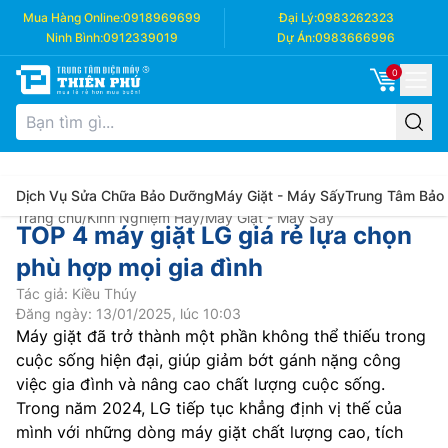
Mua Hàng Online:
0918969699
Đại Lý:
0983262323
Ninh Bình:
0912339019
Dự Án:
0983666996
0
Dịch Vụ Sửa Chữa Bảo Dưỡng
Máy Giặt - Máy Sấy
Trung Tâm Bảo
Trang chủ
/
Kinh Nghiệm Hay
/
Máy Giặt - Máy Sấy
TOP 4 máy giặt LG giá rẻ lựa chọn
phù hợp mọi gia đình
Tác giả: Kiều Thúy
Đăng ngày: 13/01/2025, lúc 10:03
Máy giặt đã trở thành một phần không thể thiếu trong
cuộc sống hiện đại, giúp giảm bớt gánh nặng công
việc gia đình và nâng cao chất lượng cuộc sống.
Trong năm 2024, LG tiếp tục khẳng định vị thế của
mình với những dòng máy giặt chất lượng cao, tích