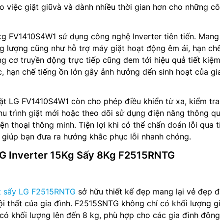
cho việc giặt giũvà và dành nhiều thời gian hơn cho những c
g FV1410S4W1 sử dụng công nghệ Inverter tiên tiến. Mang
ng lượng cũng như hỗ trợ máy giặt hoạt động êm ái, hạn ch
ng cơ truyền động trực tiếp cũng đem tới hiệu quả tiết kiệ
c, hạn chế tiếng ồn lớn gây ảnh hưởng đến sinh hoạt của gi
ặt LG FV1410S4W1 còn cho phép điều khiển từ xa, kiểm tra
 chu trình giặt mới hoặc theo dõi sử dụng điện năng thông q
n thoại thông minh. Tiện lợi khi có thể chẩn đoán lỗi qua t
 giúp bạn đưa ra hướng khắc phục lỗi nhanh chóng.
LG Inverter 15Kg Sấy 8Kg F2515RNTG
t sấy LG F2515RNTG
sở hữu thiết kế đẹp mang lại vẻ đẹp 
i thất của gia đình. F2515SNTG không chỉ có khối lượng gi
có khối lượng lên đến 8 kg, phù hợp cho các gia đình đông