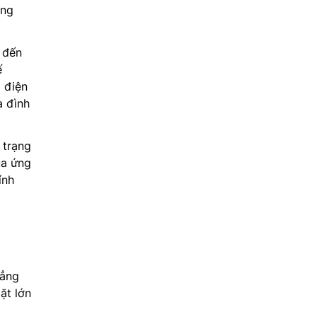
ông
 đến
ế
m điện
a đình
 trạng
ua ứng
ính
đẳng
ặt lớn