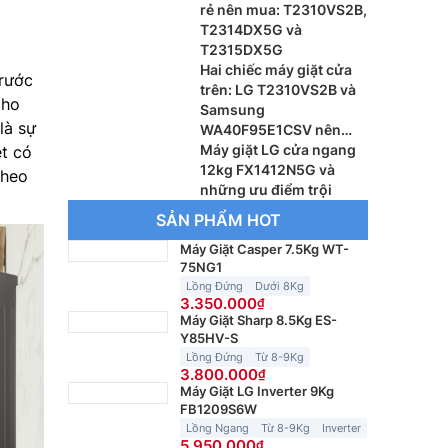
rẻ nên mua: T2310VS2B,
T2314DX5G và
T2315DX5G
Hai chiếc máy giặt cửa
trước
trên: LG T2310VS2B và
cho
Samsung
là sự
WA40F95E1CSV nên
dùng loại nào
Máy giặt LG cửa ngang
ệt có
12kg FX1412N5G và
theo
những ưu điểm trội
SẢN PHẨM HOT
Máy Giặt Casper 7.5Kg WT-
75NG1
Lồng Đứng
Dưới 8Kg
3.350.000
Máy Giặt Sharp 8.5Kg ES-
Y85HV-S
Lồng Đứng
Từ 8-9Kg
3.800.000
Máy Giặt LG Inverter 9Kg
FB1209S6W
Lồng Ngang
Từ 8-9Kg
Inverter
5.950.000