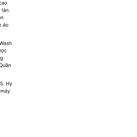
 cao
 làn
ên
n áo
oWash
ược
ng
 Quần
25. Hy
c máy