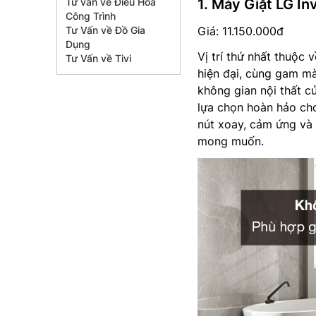
Tư vấn về Điều Hòa
1. Máy Giặt LG I
Công Trình
Tư Vấn về Đồ Gia
Giá: 11.150.000đ
Dụng
Vị trí thứ nhất thuộc 
Tư Vấn về Tivi
hiện đại, cùng gam m
không gian nội thất củ
lựa chọn hoàn hảo cho
nút xoay, cảm ứng và 
mong muốn.