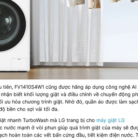
u tiên, FV1410S4W1 cũng được hãng áp dụng công nghệ AI
g nhận biết khối lượng giặt và điều chỉnh về chuyển động p
ối ưu hóa chương trình giặt. Nhờ đó, quần áo được làm sạc
 bền cho sợi vải tối đa.
iặt nhanh TurboWash mà LG trang bị cho
máy giặt LG
c nước mạnh ở vòi phun giúp quá trình giặt của máy sẽ đư
ạch hoàn toàn các vết bẩn cứng đầu, tiết kiệm điện nước. 