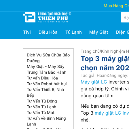
Mua Hàng Onl
Tivi
Điều Hòa
Tủ Lạnh
Máy Giặt
Điện 
Trang chủ
/
Kinh Nghiệm 
Dịch Vụ Sửa Chữa Bảo
Top 3 máy giặt
Dưỡng
chọn năm 20
Máy Giặt - Máy Sấy
Trung Tâm Bảo Hành
Tác giả: Hoàn
Đăng ngày:
Tư vấn Điều Hòa
Máy giặt LG
inverter 
Tư Vấn Robot hút bụi
giá cả hợp lý. Chính 
Tư Vấn Thiết Bị Nhà
Bếp
dùng quan tâm.
Tư Vấn Tủ Đông
Nếu bạn đang có dự đị
Tư Vấn Tủ Lạnh
Tư Vấn Tủ Mát
Top 3
máy giặt LG inv
Tư vấn về Bình Nóng
nhé!
Lạnh