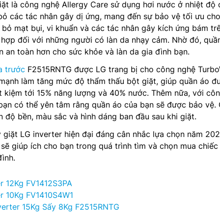
ặt là công nghệ Allergy Care sử dụng hơi nước ở nhiệt độ
 bỏ các tác nhân gây dị ứng, mang đến sự bảo vệ tối ưu cho
i bỏ mạt bụi, vi khuẩn và các tác nhân gây kích ứng bám tr
 hợp đối với những người có làn da nhạy cảm. Nhờ đó, quầ
 an toàn hơn cho sức khỏe và làn da gia đình bạn.
a trước
F2515RNTG được LG trang bị cho công nghệ Turb
 mạnh làm tăng mức độ thẩm thấu bột giặt, giúp quần áo đ
iết kiệm tới 15% năng lượng và 40% nước. Thêm nữa, với cô
bạn có thể yên tâm rằng quần áo của bạn sẽ được bảo vệ.
 độ bền, màu sắc và hình dáng ban đầu sau khi giặt.
 giặt LG inverter hiện đại đáng cân nhắc lựa chọn năm 20
sẽ giúp ích cho bạn trong quá trình tìm và chọn mua chiế
đình.
er 12Kg FV1412S3PA
er 10Kg FV1410S4W1
verter 15Kg Sấy 8Kg F2515RNTG