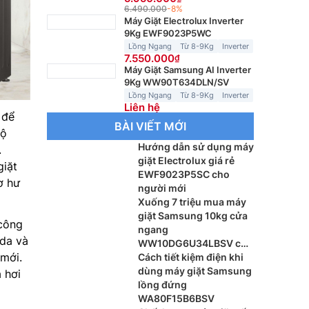
6.490.000
-8%
Máy Giặt Electrolux Inverter
9Kg EWF9023P5WC
Lồng Ngang
Từ 8-9Kg
Inverter
7.550.000
Máy Giặt Samsung AI Inverter
9Kg WW90T634DLN/SV
Lồng Ngang
Từ 8-9Kg
Inverter
Liên hệ
 để
BÀI VIẾT MỚI
độ
Hướng dẫn sử dụng máy
.
giặt Electrolux giá rẻ
giặt
EWF9023P5SC cho
ơ hư
người mới
Xuống 7 triệu mua máy
giặt Samsung 10kg cửa
 công
ngang
 da và
WW10DG6U34LBSV có
mới.
đáng?
Cách tiết kiệm điện khi
dùng máy giặt Samsung
 hơi
lồng đứng
WA80F15B6BSV