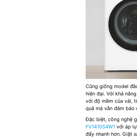
Cũng giống model đầ
hiện đại. Với khả năn
với độ mềm của vải, t
quả mà vẫn đảm bảo độ
Đặc biệt, công nghệ g
FV1410S4W1
với áp lự
đẩy nhanh hơn. Giặt s