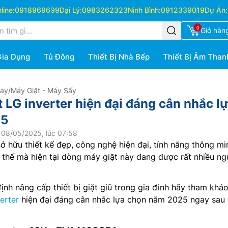
ine:
0918969699
Đại Lý:
0983262323
Ninh Bình:
0912339019
Dự Án:
0
Giỏ hàn
Gia Dụng
Tủ Đông
Thiết Bị Nhà Bếp
Thiết Bị Âm Than
Hay
/
Máy Giặt - Máy Sấy
 LG inverter hiện đại đáng cân nhắc l
25
 08/05/2025, lúc 07:58
sở hữu thiết kế đẹp, công nghệ hiện đại, tính năng thông mi
vì thế mà hiện tại dòng máy giặt này đang được rất nhiều ng
nh nâng cấp thiết bị giặt giũ trong gia đình hãy tham khả
erter
hiện đại đáng cân nhắc lựa chọn năm 2025 ngay sau