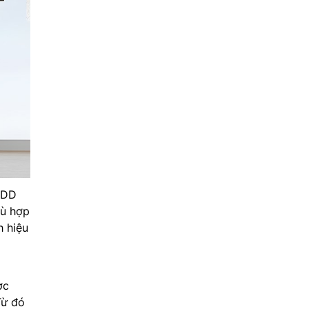
 DD
hù hợp
h hiệu
ợc
Từ đó