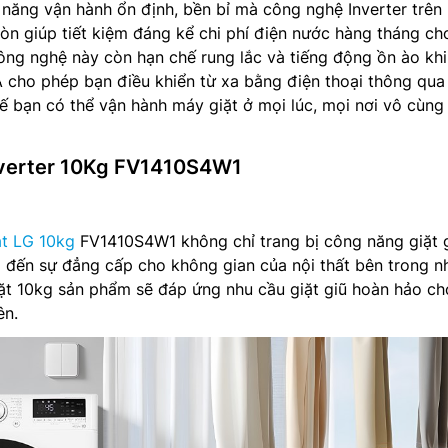
năng vận hành ổn định, bền bỉ mà công nghệ Inverter trên
n giúp tiết kiệm đáng kể chi phí điện nước hàng tháng ch
ông nghệ này còn hạn chế rung lắc và tiếng động ồn ào kh
 cho phép bạn điều khiển từ xa bằng điện thoại thông qua
ế bạn có thể vận hành máy giặt ở mọi lúc, mọi nơi vô cùng 
Inverter 10Kg FV1410S4W1
ặt LG 10kg
FV1410S4W1 không chỉ trang bị công năng giặt 
 đến sự đẳng cấp cho không gian của nội thất bên trong n
iặt 10kg sản phẩm sẽ đáp ứng nhu cầu giặt giũ hoàn hảo ch
ên.