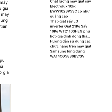
Chất lượng máy giặt sấy
 máy
Electrolux 10kg
o gia
EWW1023P5SC có như
i máy
quảng cáo
 ứng
Tháp giặt sấy LG
tiện
inverter Giặt 21Kg Sấy
16Kg WT2116SHEG phù
hợp gia đình đông thành
viên
Hướng dẫn sử dụng các
chức năng trên máy giặt
Samsung lồng đứng
WA14CG5886BV/SV
giũ
hà
o gia