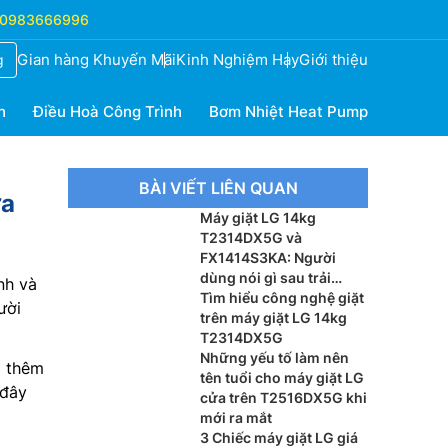
0983666996
Gian hàng Khuyến Mãi
Kinh Nghiệm Hay
Giới thiệu
g
h
Điều Hoà Công Trình
Bơm Nhiệt Heat Pump
BÀI VIẾT LIÊN QUAN
ựa
Máy giặt LG 14kg
T2314DX5G và
FX1414S3KA: Người
dùng nói gì sau trải
nh và
nghiệm? Nên dùng
Tìm hiểu công nghệ giặt
ười
model nào?
trên máy giặt LG 14kg
T2314DX5G
Những yếu tố làm nên
o thêm
tên tuổi cho máy giặt LG
 đây
cửa trên T2516DX5G khi
mới ra mắt
3 Chiếc máy giặt LG giá