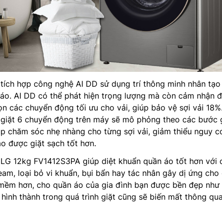
ích hợp công nghệ AI DD sử dụng trí thông minh nhân tạo
 áo. AI DD có thể phát hiện trọng lượng mà còn cảm nhận 
n các chuyển động tối ưu cho vải, giúp bảo vệ sợi vải 18%
giặt 6 chuyển động trên máy sẽ mô phỏng theo các bước 
úp chăm sóc nhẹ nhàng cho từng sợi vải, giảm thiểu nguy c
o được giặt sạch tốt hơn.
t LG 12kg FV1412S3PA giúp diệt khuẩn quần áo tốt hơn với
eam, loại bỏ vi khuẩn, bụi bẩn hay tác nhân gây dị ứng cho
 mềm hơn, cho quần áo của gia đình bạn được bền đẹp như 
 hình thành trong quá trình giặt cũng sẽ biến mất thông qua