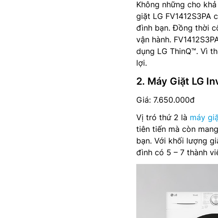
Không những cho khả 
giặt LG FV1412S3PA cò
đình bạn. Đồng thời c
vận hành. FV1412S3PA
dụng LG ThinQ™. Vì th
lợi.
2. Máy Giặt LG 
Giá: 7.650.000đ
Vị tró thứ 2 là
máy gi
tiên tiến mà còn mang
bạn. Với khối lượng g
đình có 5 – 7 thành vi