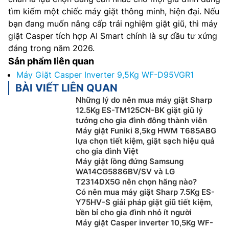
tìm kiếm một chiếc máy giặt thông minh, hiện đại. Nếu
bạn đang muốn nâng cấp trải nghiệm giặt giũ, thì máy
giặt Casper tích hợp AI Smart chính là sự đầu tư xứng
đáng trong năm 2026.
Sản phẩm liên quan
Máy Giặt Casper Inverter 9,5Kg WF-D95VGR1
BÀI VIẾT LIÊN QUAN
Những lý do nên mua máy giặt Sharp
12.5Kg ES-TM125CN-BK giặt giũ lý
tưởng cho gia đình đông thành viên
Máy giặt Funiki 8,5kg HWM T685ABG
lựa chọn tiết kiệm, giặt sạch hiệu quả
cho gia đình Việt
Máy giặt lồng đứng Samsung
WA14CG5886BV/SV và LG
T2314DX5G nên chọn hãng nào?
Có nên mua máy giặt Sharp 7.5Kg ES-
Y75HV-S giải pháp giặt giũ tiết kiệm,
bền bỉ cho gia đình nhỏ ít người
Máy giặt Casper inverter 10,5Kg WF-