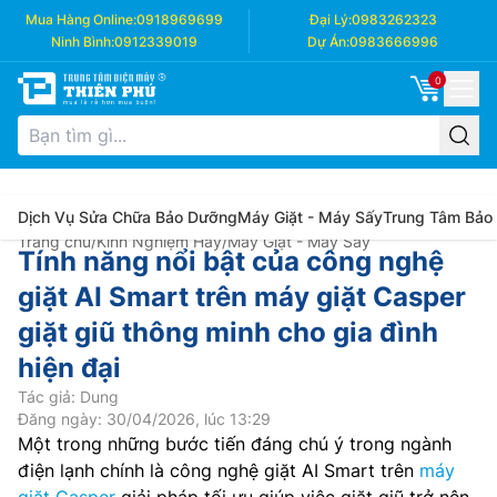
Mua Hàng Online:
0918969699
Đại Lý:
0983262323
Ninh Bình:
0912339019
Dự Án:
0983666996
0
Dịch Vụ Sửa Chữa Bảo Dưỡng
Máy Giặt - Máy Sấy
Trung Tâm Bảo
Trang chủ
/
Kinh Nghiệm Hay
/
Máy Giặt - Máy Sấy
Tính năng nổi bật của công nghệ
giặt AI Smart trên máy giặt Casper
giặt giũ thông minh cho gia đình
hiện đại
Tác giả: Dung
Đăng ngày: 30/04/2026, lúc 13:29
Một trong những bước tiến đáng chú ý trong ngành
điện lạnh chính là công nghệ giặt AI Smart trên
máy