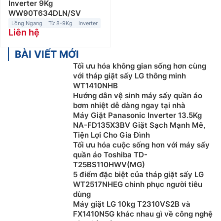
Inverter 9Kg
WW90T634DLN/SV
Lồng Ngang
Từ 8-9Kg
Inverter
Liên hệ
BÀI VIẾT MỚI
Tối ưu hóa không gian sống hơn cùng
với tháp giặt sấy LG thông minh
WT1410NHB
Hướng dẫn vệ sinh máy sấy quần áo
bơm nhiệt dễ dàng ngay tại nhà
Máy Giặt Panasonic Inverter 13.5Kg
NA-FD135X3BV Giặt Sạch Mạnh Mẽ,
Tiện Lợi Cho Gia Đình
Tối ưu hóa cuộc sống hơn với máy sấy
quần áo Toshiba TD-
T25BS110HWV(MG)
5 điểm đặc biệt của tháp giặt sấy LG
WT2517NHEG chinh phục người tiêu
dùng
Máy giặt LG 10kg T2310VS2B và
FX1410N5G khác nhau gì về công nghệ