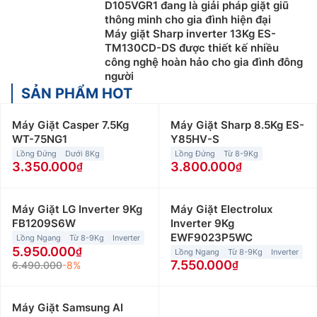
D105VGR1 đang là giải pháp giặt giũ
thông minh cho gia đình hiện đại
Máy giặt Sharp inverter 13Kg ES-
TM130CD-DS được thiết kế nhiều
công nghệ hoàn hảo cho gia đình đông
người
SẢN PHẨM HOT
Máy Giặt Casper 7.5Kg
Máy Giặt Sharp 8.5Kg ES-
WT-75NG1
Y85HV-S
Lồng Đứng
Dưới 8Kg
Lồng Đứng
Từ 8-9Kg
3.350.000
3.800.000
Máy Giặt LG Inverter 9Kg
Máy Giặt Electrolux
FB1209S6W
Inverter 9Kg
EWF9023P5WC
Lồng Ngang
Từ 8-9Kg
Inverter
5.950.000
Lồng Ngang
Từ 8-9Kg
Inverter
7.550.000
6.490.000
-8%
Máy Giặt Samsung AI