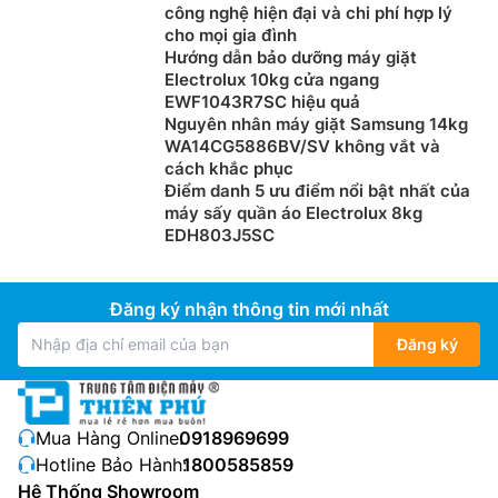
công nghệ hiện đại và chi phí hợp lý
cho mọi gia đình
Hướng dẫn bảo dưỡng máy giặt
Electrolux 10kg cửa ngang
EWF1043R7SC hiệu quả
Nguyên nhân máy giặt Samsung 14kg
WA14CG5886BV/SV không vắt và
cách khắc phục
Điểm danh 5 ưu điểm nổi bật nhất của
máy sấy quần áo Electrolux 8kg
EDH803J5SC
Đăng ký nhận thông tin mới nhất
Đăng ký
Mua Hàng Online:
0918969699
Hotline Bảo Hành:
1800585859
Hệ Thống Showroom