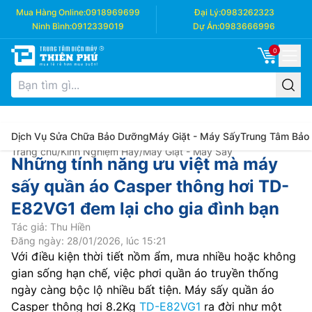
Mua Hàng Online:
0918969699
Đại Lý:
0983262323
Ninh Bình:
0912339019
Dự Án:
0983666996
0
Dịch Vụ Sửa Chữa Bảo Dưỡng
Máy Giặt - Máy Sấy
Trung Tâm Bảo
Trang chủ
/
Kinh Nghiệm Hay
/
Máy Giặt - Máy Sấy
Những tính năng ưu việt mà máy
sấy quần áo Casper thông hơi TD-
E82VG1 đem lại cho gia đình bạn
Tác giả: Thu Hiền
Đăng ngày: 28/01/2026, lúc 15:21
Với điều kiện thời tiết nồm ẩm, mưa nhiều hoặc không
gian sống hạn chế, việc phơi quần áo truyền thống
ngày càng bộc lộ nhiều bất tiện. Máy sấy quần áo
Casper thông hơi 8.2Kg
TD-E82VG1
ra đời như một