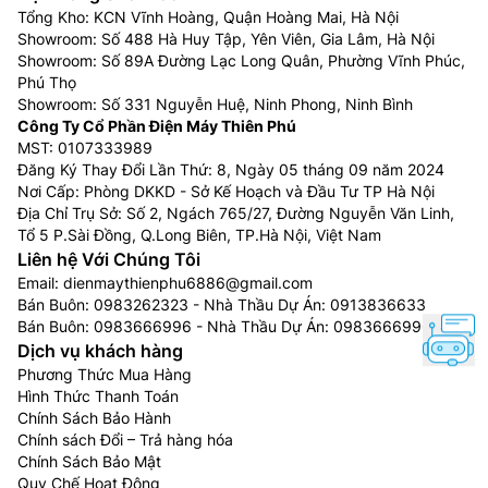
Tổng Kho: KCN Vĩnh Hoàng, Quận Hoàng Mai, Hà Nội
Showroom: Số 488 Hà Huy Tập, Yên Viên, Gia Lâm, Hà Nội
Showroom: Số 89A Đường Lạc Long Quân, Phường Vĩnh Phúc,
Phú Thọ
Showroom: Số 331 Nguyễn Huệ, Ninh Phong, Ninh Bình
Công Ty Cổ Phần Điện Máy Thiên Phú
MST: 0107333989
Đăng Ký Thay Đổi Lần Thứ: 8, Ngày 05 tháng 09 năm 2024
Nơi Cấp: Phòng DKKD - Sở Kế Hoạch và Đầu Tư TP Hà Nội
Địa Chỉ Trụ Sở: Số 2, Ngách 765/27, Đường Nguyễn Văn Linh,
Tổ 5 P.Sài Đồng, Q.Long Biên, TP.Hà Nội, Việt Nam
Liên hệ Với Chúng Tôi
Email:
dienmaythienphu6886@gmail.com
Bán Buôn:
0983262323
- Nhà Thầu Dự Án:
0913836633
Bán Buôn:
0983666996
- Nhà Thầu Dự Án:
0983666996
Dịch vụ khách hàng
Phương Thức Mua Hàng
Hình Thức Thanh Toán
Chính Sách Bảo Hành
Chính sách Đổi – Trả hàng hóa
Chính Sách Bảo Mật
Quy Chế Hoạt Động