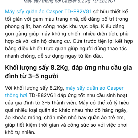
Máy sấy thông hơi Casper 8.2 kg TD-E82VG1
Máy sấy quần áo Casper TD-E82VG1
sở hữu thiết kế
tối giản với gam màu trang nhã, dễ dàng bố trí trong
phòng giặt, ban công hoặc khu vực bếp. Kiểu dáng
gọn gàng giúp máy không chiếm nhiều diện tích, phù
hợp cả với căn hộ chung cư. Cửa trước tiện lợi kết hợp
bảng điều khiển trực quan giúp người dùng thao tác
nhanh chóng, dễ sử dụng ngay từ lần đầu.
Khối lượng sấy 8.2Kg, đáp ứng nhu cầu gia
đình từ 3–5 người
Với khối lượng sấy 8.2Kg,
máy sấy quần áo Casper
thông hơi
TD-E82VG1 đáp ứng tốt nhu cầu sinh hoạt
của gia đình từ 3–5 thành viên. Máy có thể xử lý hiệu
quả nhiều loại quần áo khác nhau như đồ hàng ngày,
áo khoác mỏng, chăn mền nhỏ hay quần áo trẻ em,
giúp tiết kiệm thời gian và công sức so với việc phơi
khô tự nhiên.