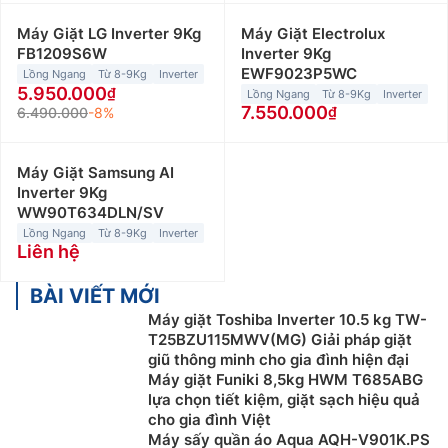
Máy Giặt LG Inverter 9Kg
Máy Giặt Electrolux
FB1209S6W
Inverter 9Kg
EWF9023P5WC
Lồng Ngang
Từ 8-9Kg
Inverter
5.950.000
Lồng Ngang
Từ 8-9Kg
Inverter
7.550.000
6.490.000
-8%
Máy Giặt Samsung AI
Inverter 9Kg
WW90T634DLN/SV
Lồng Ngang
Từ 8-9Kg
Inverter
Liên hệ
BÀI VIẾT MỚI
Máy giặt Toshiba Inverter 10.5 kg TW-
T25BZU115MWV(MG) Giải pháp giặt
giũ thông minh cho gia đình hiện đại
Máy giặt Funiki 8,5kg HWM T685ABG
lựa chọn tiết kiệm, giặt sạch hiệu quả
cho gia đình Việt
Máy sấy quần áo Aqua AQH-V901K.PS