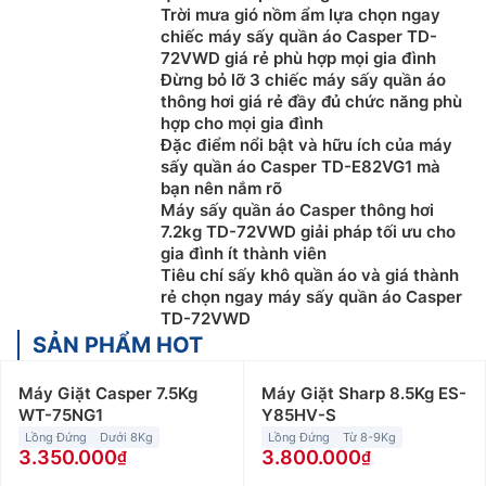
Trời mưa gió nồm ẩm lựa chọn ngay
chiếc máy sấy quần áo Casper TD-
72VWD giá rẻ phù hợp mọi gia đình
Đừng bỏ lỡ 3 chiếc máy sấy quần áo
thông hơi giá rẻ đầy đủ chức năng phù
hợp cho mọi gia đình
Đặc điểm nổi bật và hữu ích của máy
sấy quần áo Casper TD-E82VG1 mà
bạn nên nắm rõ
Máy sấy quần áo Casper thông hơi
7.2kg TD-72VWD giải pháp tối ưu cho
gia đình ít thành viên
Tiêu chí sấy khô quần áo và giá thành
rẻ chọn ngay máy sấy quần áo Casper
TD-72VWD
SẢN PHẨM HOT
Máy Giặt Casper 7.5Kg
Máy Giặt Sharp 8.5Kg ES-
WT-75NG1
Y85HV-S
Lồng Đứng
Dưới 8Kg
Lồng Đứng
Từ 8-9Kg
3.350.000
3.800.000