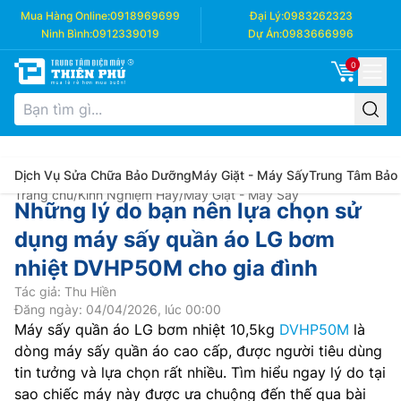
Mua Hàng Online:
0918969699
Đại Lý:
0983262323
Ninh Bình:
0912339019
Dự Án:
0983666996
0
Dịch Vụ Sửa Chữa Bảo Dưỡng
Máy Giặt - Máy Sấy
Trung Tâm Bảo
Trang chủ
/
Kinh Nghiệm Hay
/
Máy Giặt - Máy Sấy
Những lý do bạn nên lựa chọn sử
dụng máy sấy quần áo LG bơm
nhiệt DVHP50M cho gia đình
Tác giả: Thu Hiền
Đăng ngày: 04/04/2026, lúc 00:00
Máy sấy quần áo LG bơm nhiệt 10,5kg
DVHP50M
là
dòng máy sấy quần áo cao cấp, được người tiêu dùng
tin tưởng và lựa chọn rất nhiều. Tìm hiểu ngay lý do tại
sao chiếc máy này được ưa chuộng đến thế qua bài