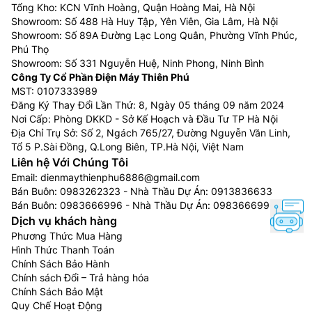
Tổng Kho: KCN Vĩnh Hoàng, Quận Hoàng Mai, Hà Nội
Showroom: Số 488 Hà Huy Tập, Yên Viên, Gia Lâm, Hà Nội
Showroom: Số 89A Đường Lạc Long Quân, Phường Vĩnh Phúc,
Phú Thọ
Showroom: Số 331 Nguyễn Huệ, Ninh Phong, Ninh Bình
Công Ty Cổ Phần Điện Máy Thiên Phú
MST: 0107333989
Đăng Ký Thay Đổi Lần Thứ: 8, Ngày 05 tháng 09 năm 2024
Nơi Cấp: Phòng DKKD - Sở Kế Hoạch và Đầu Tư TP Hà Nội
Địa Chỉ Trụ Sở: Số 2, Ngách 765/27, Đường Nguyễn Văn Linh,
Tổ 5 P.Sài Đồng, Q.Long Biên, TP.Hà Nội, Việt Nam
Liên hệ Với Chúng Tôi
Email:
dienmaythienphu6886@gmail.com
Bán Buôn:
0983262323
- Nhà Thầu Dự Án:
0913836633
Bán Buôn:
0983666996
- Nhà Thầu Dự Án:
0983666996
Dịch vụ khách hàng
Phương Thức Mua Hàng
Hình Thức Thanh Toán
Chính Sách Bảo Hành
Chính sách Đổi – Trả hàng hóa
Chính Sách Bảo Mật
Quy Chế Hoạt Động