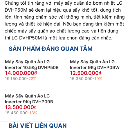
Chúng tôi tin rằng với máy sấy quần áo bơm nhiệt LG
DVHP50M sẽ đem lại hiệu quả sấy khô tốt, dung tích
lớn, tính năng chăm sóc vải thông minh, tiết kiệm năng
lượng và thiết kế hiện đại. Nếu bạn đang tìm kiếm một
chiếc máy sấy quần áo chất lượng cao và tiện dụng,
thì LG DVHP50M là một lựa chọn đáng cân nhắc.
SẢN PHẨM ĐÁNG QUAN TÂM
Máy Sấy Quần Áo LG
Máy Sấy Quần Áo LG
Inverter 10.5Kg DVHP50B
Inverter 9Kg DVHP09W
14.900.000
12.500.000
19.150.000
-22%
15.350.000
-19%
Máy Sấy Quần Áo LG
Inverter 9Kg DVHP09B
13.500.000
15.450.000
-13%
BÀI VIẾT LIÊN QUAN