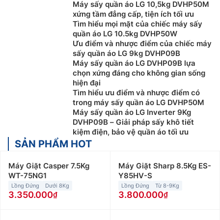
Máy sấy quần áo LG 10,5kg DVHP50M
xứng tầm đẳng cấp, tiện ích tối ưu
Tìm hiểu mọi mặt của chiếc máy sấy
quần áo LG 10.5kg DVHP50W
Ưu điểm và nhược điểm của chiếc máy
sấy quần áo LG 9kg DVHP09B
Máy sấy quần áo LG DVHP09B lựa
chọn xứng đáng cho không gian sống
hiện đại
Tìm hiểu ưu điểm và nhược điểm có
trong máy sấy quần áo LG DVHP50M
Máy sấy quần áo LG Inverter 9Kg
DVHP09B – Giải pháp sấy khô tiết
kiệm điện, bảo vệ quần áo tối ưu
SẢN PHẨM HOT
Máy Giặt Casper 7.5Kg
Máy Giặt Sharp 8.5Kg ES-
WT-75NG1
Y85HV-S
Lồng Đứng
Dưới 8Kg
Lồng Đứng
Từ 8-9Kg
3.350.000
3.800.000