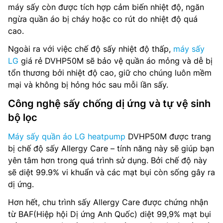
máy sấy còn được tích hợp cảm biến nhiệt độ, ngăn
ngừa quần áo bị cháy hoặc co rút do nhiệt độ quá
cao.
Ngoài ra với việc chế độ sấy nhiệt độ thấp,
máy sấy
LG
giá rẻ DVHP50M sẽ bảo vệ quần áo mỏng và dễ bị
tổn thương bởi nhiệt độ cao, giữ cho chúng luôn mềm
mại và không bị hỏng hóc sau mỗi lần sấy.
Công nghệ sấy chống dị ứng và tự vệ sinh
bộ lọc
Máy sấy quần áo LG heatpump
DVHP50M được trang
bị chế độ sấy Allergy Care – tính năng này sẽ giúp bạn
yên tâm hơn trong quá trình sử dụng. Bởi chế độ này
sẽ diệt 99.9% vi khuẩn và các mạt bụi còn sống gây ra
dị ứng.
Hơn hết, chu trình sấy Allergy Care được chứng nhận
từ BAF(Hiệp hội Dị ứng Anh Quốc) diệt 99,9% mạt bụi