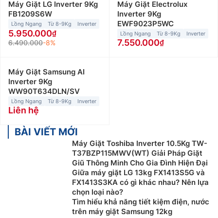
Máy Giặt LG Inverter 9Kg
Máy Giặt Electrolux
FB1209S6W
Inverter 9Kg
EWF9023P5WC
Lồng Ngang
Từ 8-9Kg
Inverter
5.950.000
Lồng Ngang
Từ 8-9Kg
Inverter
7.550.000
6.490.000
-8%
Máy Giặt Samsung AI
Inverter 9Kg
WW90T634DLN/SV
Lồng Ngang
Từ 8-9Kg
Inverter
Liên hệ
BÀI VIẾT MỚI
Máy Giặt Toshiba Inverter 10.5Kg TW-
T37BZP115MWV(WT) Giải Pháp Giặt
Giũ Thông Minh Cho Gia Đình Hiện Đại
Giữa máy giặt LG 13kg FX1413S5G và
FX1413S3KA có gì khác nhau? Nên lựa
chọn loại nào?
Tìm hiểu khả năng tiết kiệm điện, nước
trên máy giặt Samsung 12kg