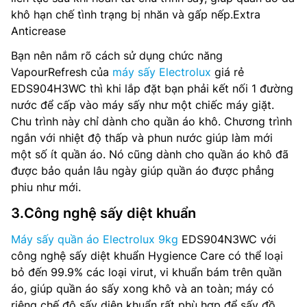
khô hạn chế tình trạng bị nhăn và gấp nếp.Extra
Anticrease
Bạn nên nắm rõ cách sử dụng chức năng
VapourRefresh của
máy sấy Electrolux
giá rẻ
EDS904H3WC thì khi lắp đặt bạn phải kết nối 1 đường
nước để cấp vào máy sấy như một chiếc máy giặt.
Chu trình này chỉ dành cho quần áo khô. Chương trình
ngắn với nhiệt độ thấp và phun nước giúp làm mới
một số ít quần áo. Nó cũng dành cho quần áo khô đã
được bảo quản lâu ngày giúp quần áo được phẳng
phiu như mới.
3.Công nghệ sấy diệt khuẩn
Máy sấy quần áo Electrolux 9kg
EDS904N3WC với
công nghệ sấy diệt khuẩn Hygience Care có thể loại
bỏ đến 99.9% các loại virut, vi khuẩn bám trên quần
áo, giúp quần áo sấy xong khô và an toàn; máy có
riêng chế độ sấy diện khuẩn rất phù hợp để sấy đồ