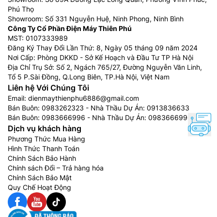
Phú Thọ
Showroom: Số 331 Nguyễn Huệ, Ninh Phong, Ninh Bình
Công Ty Cổ Phần Điện Máy Thiên Phú
MST: 0107333989
Đăng Ký Thay Đổi Lần Thứ: 8, Ngày 05 tháng 09 năm 2024
Nơi Cấp: Phòng DKKD - Sở Kế Hoạch và Đầu Tư TP Hà Nội
Địa Chỉ Trụ Sở: Số 2, Ngách 765/27, Đường Nguyễn Văn Linh,
Tổ 5 P.Sài Đồng, Q.Long Biên, TP.Hà Nội, Việt Nam
Liên hệ Với Chúng Tôi
Email:
dienmaythienphu6886@gmail.com
Bán Buôn:
0983262323
- Nhà Thầu Dự Án:
0913836633
Bán Buôn:
0983666996
- Nhà Thầu Dự Án:
0983666996
Dịch vụ khách hàng
Phương Thức Mua Hàng
Hình Thức Thanh Toán
Chính Sách Bảo Hành
Chính sách Đổi – Trả hàng hóa
Chính Sách Bảo Mật
Quy Chế Hoạt Động