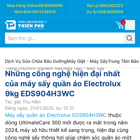
Mua Hàng Online:
0918969699
Đại Lý:
0983262323
Ninh Bình:
0912339019
Dự Án:
0983666996
0
Dịch Vụ Sửa Chữa Bảo Dưỡng
Máy Giặt - Máy Sấy
Trung Tâm Bảo
Trang chủ
/
Kinh Nghiệm Hay
/
Máy Giặt - Máy Sấy
Những công nghệ hiện đại nhất
của máy sấy quần áo Electrolux
9kg EDS904H3WC
Tác giả: Thu Hiền
Đăng ngày: 21/01/2025, lúc 15:21
Máy sấy quần áo Electrolux EDS904H3WC
thuộc
dòng UltimateCare 300 mới được ra mắt trong năm
2024, máy sở hữu thiết kế sang trọng, hiện đại cùng
công nghệ sấy thông hơi giúp chăm sóc quần áo một