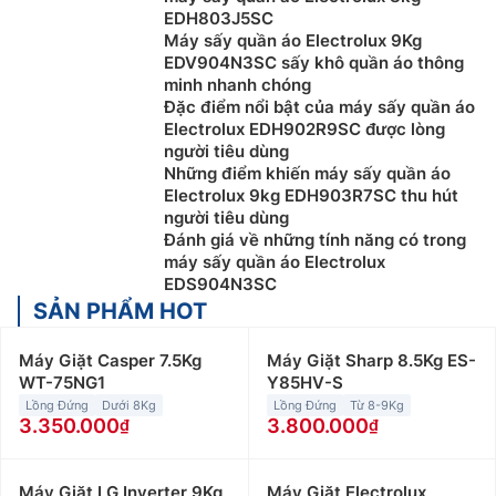
EDH803J5SC
Máy sấy quần áo Electrolux 9Kg
EDV904N3SC sấy khô quần áo thông
minh nhanh chóng
Đặc điểm nổi bật của máy sấy quần áo
Electrolux EDH902R9SC được lòng
người tiêu dùng
Những điểm khiến máy sấy quần áo
Electrolux 9kg EDH903R7SC thu hút
người tiêu dùng
Đánh giá về những tính năng có trong
máy sấy quần áo Electrolux
EDS904N3SC
SẢN PHẨM HOT
Máy Giặt Casper 7.5Kg
Máy Giặt Sharp 8.5Kg ES-
WT-75NG1
Y85HV-S
Lồng Đứng
Dưới 8Kg
Lồng Đứng
Từ 8-9Kg
3.350.000
3.800.000
Máy Giặt LG Inverter 9Kg
Máy Giặt Electrolux