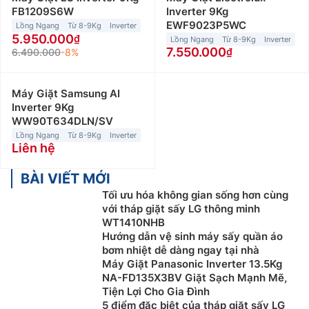
FB1209S6W
Inverter 9Kg
EWF9023P5WC
Lồng Ngang
Từ 8-9Kg
Inverter
5.950.000
Lồng Ngang
Từ 8-9Kg
Inverter
7.550.000
6.490.000
-8%
Máy Giặt Samsung AI
Inverter 9Kg
WW90T634DLN/SV
Lồng Ngang
Từ 8-9Kg
Inverter
Liên hệ
BÀI VIẾT MỚI
Tối ưu hóa không gian sống hơn cùng
với tháp giặt sấy LG thông minh
WT1410NHB
Hướng dẫn vệ sinh máy sấy quần áo
bơm nhiệt dễ dàng ngay tại nhà
Máy Giặt Panasonic Inverter 13.5Kg
NA-FD135X3BV Giặt Sạch Mạnh Mẽ,
Tiện Lợi Cho Gia Đình
5 điểm đặc biệt của tháp giặt sấy LG