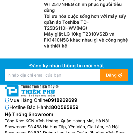
WT2517NHEG chinh phục người tiêu
dùng
Tối ưu hóa cuộc sống hơn với máy sấy
quần áo Toshiba TD-
T25BS110HWV(MG)
Máy giặt LG 10kg T2310VS2B và
FX1410N5G khác nhau gì về công nghệ
và thiết kế
Đăng ký nhận thông tin mới nhất
Đăng ký
Mua Hàng Online:
0918969699
Hotline Bảo Hành:
1800585859
Hệ Thống Showroom
Tổng Kho: KCN Vĩnh Hoàng, Quận Hoàng Mai, Hà Nội
Showroom: Số 488 Hà Huy Tập, Yên Viên, Gia Lâm, Hà Nội
Showroom: Số 89A Đường Lạc Long Quân, Phường Vĩnh Phúc,