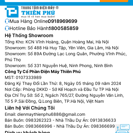
Mua Hàng Online:
0918969699
Hotline Bảo Hành:
1800585859
Hệ Thống Showroom
Tổng Kho: KCN Vĩnh Hoàng, Quận Hoàng Mai, Hà Nội
Showroom: Số 488 Hà Huy Tập, Yên Viên, Gia Lâm, Hà Nội
Showroom: Số 89A Đường Lạc Long Quân, Phường Vĩnh Phúc,
Phú Thọ
Showroom: Số 331 Nguyễn Huệ, Ninh Phong, Ninh Bình
Công Ty Cổ Phần Điện Máy Thiên Phú
MST: 0107333989
Đăng Ký Thay Đổi Lần Thứ: 8, Ngày 05 tháng 09 năm 2024
Nơi Cấp: Phòng DKKD - Sở Kế Hoạch và Đầu Tư TP Hà Nội
Địa Chỉ Trụ Sở: Số 2, Ngách 765/27, Đường Nguyễn Văn Linh,
Tổ 5 P.Sài Đồng, Q.Long Biên, TP.Hà Nội, Việt Nam
Liên hệ Với Chúng Tôi
Email:
dienmaythienphu6886@gmail.com
Bán Buôn:
0983262323
- Nhà Thầu Dự Án:
0913836633
Bán Buôn:
0983666996
- Nhà Thầu Dự Án:
0983666996
Dịch vụ khách hàng