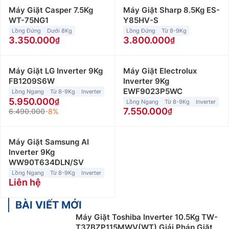
Máy Giặt Casper 7.5Kg
Máy Giặt Sharp 8.5Kg ES-
WT-75NG1
Y85HV-S
Lồng Đứng
Dưới 8Kg
Lồng Đứng
Từ 8-9Kg
3.350.000
3.800.000
Máy Giặt LG Inverter 9Kg
Máy Giặt Electrolux
FB1209S6W
Inverter 9Kg
EWF9023P5WC
Lồng Ngang
Từ 8-9Kg
Inverter
5.950.000
Lồng Ngang
Từ 8-9Kg
Inverter
7.550.000
6.490.000
-8%
Máy Giặt Samsung AI
Inverter 9Kg
WW90T634DLN/SV
Lồng Ngang
Từ 8-9Kg
Inverter
Liên hệ
BÀI VIẾT MỚI
Máy Giặt Toshiba Inverter 10.5Kg TW-
T37BZP115MWV(WT) Giải Pháp Giặt