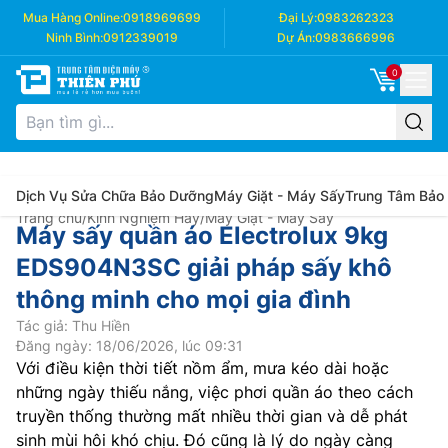
Mua Hàng Online:
0918969699
Đại Lý:
0983262323
Ninh Bình:
0912339019
Dự Án:
0983666996
0
Dịch Vụ Sửa Chữa Bảo Dưỡng
Máy Giặt - Máy Sấy
Trung Tâm Bảo
Trang chủ
/
Kinh Nghiệm Hay
/
Máy Giặt - Máy Sấy
Máy sấy quần áo Electrolux 9kg
EDS904N3SC giải pháp sấy khô
thông minh cho mọi gia đình
Tác giả: Thu Hiền
Đăng ngày: 18/06/2026, lúc 09:31
Với điều kiện thời tiết nồm ẩm, mưa kéo dài hoặc
những ngày thiếu nắng, việc phơi quần áo theo cách
truyền thống thường mất nhiều thời gian và dễ phát
sinh mùi hôi khó chịu. Đó cũng là lý do ngày càng