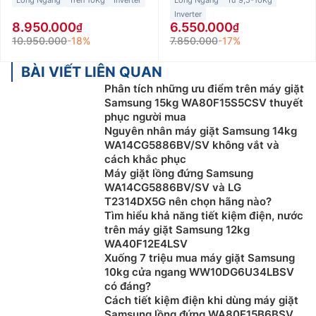
Inverter
8.950.000
6.550.000
10.950.000
-18%
7.850.000
-17%
BÀI VIẾT LIÊN QUAN
Phân tích những ưu điểm trên máy giặt
Samsung 15kg WA80F15S5CSV thuyết
phục người mua
Nguyên nhân máy giặt Samsung 14kg
WA14CG5886BV/SV không vắt và
cách khắc phục
Máy giặt lồng đứng Samsung
WA14CG5886BV/SV và LG
T2314DX5G nên chọn hãng nào?
Tìm hiểu khả năng tiết kiệm điện, nước
trên máy giặt Samsung 12kg
WA40F12E4LSV
Xuống 7 triệu mua máy giặt Samsung
10kg cửa ngang WW10DG6U34LBSV
có đáng?
Cách tiết kiệm điện khi dùng máy giặt
Samsung lồng đứng WA80F15B6BSV