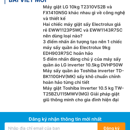
Máy giặt LG 10kg T2310VS2B và
FX1410N5G khác nhau gì về công nghệ
và thiết kế
Hai chiếc máy giặt sấy Electrolux giá
rẻ EWW1123P5WC và EWW1143R7SC
nên dùng loại nào?
3 điểm nhấn ấn tượng tạo nên 1 chiếc
máy sấy quần áo Electrolux 9kg
EDH903R7SC hoản hảo
5 điểm nhấn đáng chú ý của máy sấy
quần áo LG inverter 10.5kg DVHP50W
Máy sấy quần áo Toshiba inverter TD-
BK110GHV(MK) sấy khô chuẩn chỉnh
hoàn hảo từng chi tiết
Máy giặt Toshiba Inverter 10.5 kg TW-
T25BZU115MWV(MG) Giải pháp giặt
giũ thông minh cho gia đình hiện đại
Đăng ký nhận thông tin mới nhất
Đăng ký