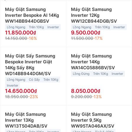
Máy Giặt Samsung
Máy Giặt Samsung
Inverter Bespoke AI 14Kg
Inverter 12Kg
WW14BB944DGBSV
WW12CB944DGB/SV
Lồng Ngang
Trên 10Kg
Inverter
Lồng Ngang
Trên 10Kg
Inverter
11.850.000
9.500.000
14.150.000
-16%
11.500.000
-17%
Máy Giặt Sấy Samsung
Máy Giặt Samsung
Bespoke Inverter Giặt
Inverter 14Kg
14Kg Sấy 8Kg
WA14CG5886BV/SV
WD14BB944DGM/SV
Lồng Đứng
Trên 10Kg
Inverter
Lồng Ngang
Có Sấy
Trên 10Kg
Inverter
14.650.000
8.050.000
18.950.000
-23%
9.200.000
-13%
Máy Giặt Samsung
Máy Giặt Samsung
Inverter 13Kg
Inverter 9,5Kg
WW13T504DAB/SV
WW95TA046AX/SV
Lồng Ngang
Trên 10Kg
Inverter
Lồng Ngang
Từ 9,5-10Kg