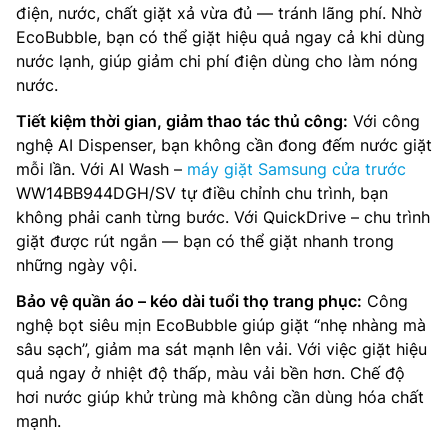
điện, nước, chất giặt xả vừa đủ — tránh lãng phí. Nhờ
EcoBubble, bạn có thể giặt hiệu quả ngay cả khi dùng
nước lạnh, giúp giảm chi phí điện dùng cho làm nóng
nước.
Tiết kiệm thời gian, giảm thao tác thủ công:
Với công
nghệ AI Dispenser, bạn không cần đong đếm nước giặt
mỗi lần. Với AI Wash –
máy giặt Samsung cửa trước
WW14BB944DGH/SV tự điều chỉnh chu trình, bạn
không phải canh từng bước. Với QuickDrive – chu trình
giặt được rút ngắn — bạn có thể giặt nhanh trong
những ngày vội.
Bảo vệ quần áo – kéo dài tuổi thọ trang phục:
Công
nghệ bọt siêu mịn EcoBubble giúp giặt “nhẹ nhàng mà
sâu sạch”, giảm ma sát mạnh lên vải. Với việc giặt hiệu
quả ngay ở nhiệt độ thấp, màu vải bền hơn. Chế độ
hơi nước giúp khử trùng mà không cần dùng hóa chất
mạnh.