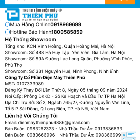
Mua Hàng Online:
0918969699
Hotline Bảo Hành:
1800585859
Hệ Thống Showroom
Tổng Kho: KCN Vĩnh Hoàng, Quận Hoàng Mai, Hà Nội
Showroom: Số 488 Hà Huy Tập, Yên Viên, Gia Lâm, Hà Nội
Showroom: Số 89A Đường Lạc Long Quân, Phường Vĩnh Phúc,
Phú Thọ
Showroom: Số 331 Nguyễn Huệ, Ninh Phong, Ninh Bình
Công Ty Cổ Phần Điện Máy Thiên Phú
MST: 0107333989
Đăng Ký Thay Đổi Lần Thứ: 8, Ngày 05 tháng 09 năm 2024
Nơi Cấp: Phòng DKKD - Sở Kế Hoạch và Đầu Tư TP Hà Nội
Địa Chỉ Trụ Sở: Số 2, Ngách 765/27, Đường Nguyễn Văn Linh,
Tổ 5 P.Sài Đồng, Q.Long Biên, TP.Hà Nội, Việt Nam
Liên hệ Với Chúng Tôi
Email:
dienmaythienphu6886@gmail.com
Bán Buôn:
0983262323
- Nhà Thầu Dự Án:
0913836633
Bán Buôn:
0983666996
- Nhà Thầu Dự Án:
0983666996