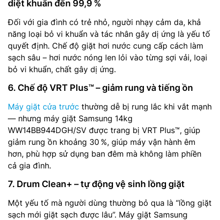
diệt khuẩn đến 99,9 %
Đối với gia đình có trẻ nhỏ, người nhạy cảm da, khả
năng loại bỏ vi khuẩn và tác nhân gây dị ứng là yếu tố
quyết định. Chế độ giặt hơi nước cung cấp cách làm
sạch sâu – hơi nước nóng len lỏi vào từng sợi vải, loại
bỏ vi khuẩn, chất gây dị ứng.
6. Chế độ VRT Plus™ – giảm rung và tiếng ồn
Máy giặt cửa trước
thường dễ bị rung lắc khi vắt mạnh
— nhưng máy giặt Samsung 14kg
WW14BB944DGH/SV được trang bị VRT Plus™, giúp
giảm rung ồn khoảng 30 %, giúp máy vận hành êm
hơn, phù hợp sử dụng ban đêm mà không làm phiền
cả gia đình.
7. Drum Clean+ – tự động vệ sinh lồng giặt
Một yếu tố mà người dùng thường bỏ qua là “lồng giặt
sạch mới giặt sạch được lâu”. Máy giặt Samsung