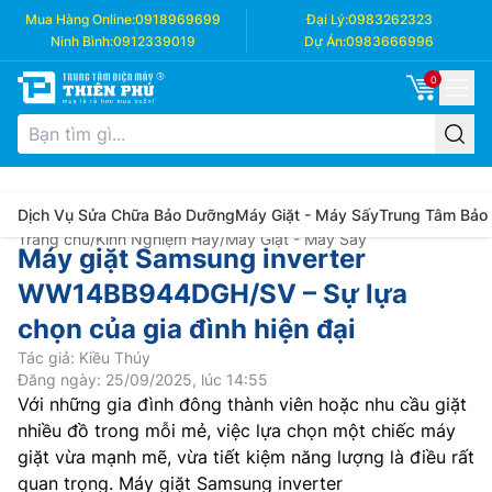
Mua Hàng Online:
0918969699
Đại Lý:
0983262323
Ninh Bình:
0912339019
Dự Án:
0983666996
0
Dịch Vụ Sửa Chữa Bảo Dưỡng
Máy Giặt - Máy Sấy
Trung Tâm Bảo
Trang chủ
/
Kinh Nghiệm Hay
/
Máy Giặt - Máy Sấy
Máy giặt Samsung inverter
WW14BB944DGH/SV – Sự lựa
chọn của gia đình hiện đại
Tác giả: Kiều Thúy
Đăng ngày: 25/09/2025, lúc 14:55
Với những gia đình đông thành viên hoặc nhu cầu giặt
nhiều đồ trong mỗi mẻ, việc lựa chọn một chiếc máy
giặt vừa mạnh mẽ, vừa tiết kiệm năng lượng là điều rất
quan trọng. Máy giặt Samsung inverter