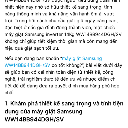
WW14BB944DGH/SV được người tiêu dùng quan tâm
nhất hiện nay nhờ sở hữu thiết kế sang trọng, tính
năng thông minh và khả năng vận hành êm ái vượt
trội. Trong bối cảnh nhu cầu giặt giũ ngày càng cao,
đặc biệt ở các gia đình đông thành viên, một chiếc
máy giặt Samsung inverter 14Kg WW14BB944DGH/SV
không chỉ giúp tiết kiệm thời gian mà còn mang đến
hiệu quả giặt sạch tối ưu.
Nếu bạn đang băn khoăn “
máy giặt Samsung
WW14BB944DGH/SV
có tốt không?”, bài viết dưới đây
sẽ giúp bạn có cái nhìn toàn diện từ thiết kế, công
nghệ, trải nghiệm thực tế đến ưu và nhược điểm chi
tiết để dễ dàng đưa ra quyết định mua hàng phù hợp
nhất.
1. Khám phá thiết kế sang trọng và tính tiện
dụng của máy giặt Samsung
WW14BB944DGH/SV