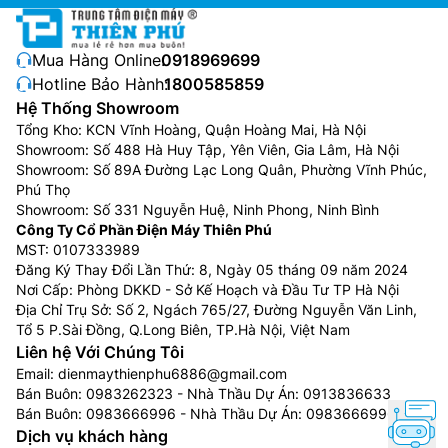
Mua Hàng Online:
0918969699
Hotline Bảo Hành:
1800585859
Hệ Thống Showroom
Tổng Kho: KCN Vĩnh Hoàng, Quận Hoàng Mai, Hà Nội
Showroom: Số 488 Hà Huy Tập, Yên Viên, Gia Lâm, Hà Nội
Showroom: Số 89A Đường Lạc Long Quân, Phường Vĩnh Phúc,
Phú Thọ
Showroom: Số 331 Nguyễn Huệ, Ninh Phong, Ninh Bình
Công Ty Cổ Phần Điện Máy Thiên Phú
MST: 0107333989
Đăng Ký Thay Đổi Lần Thứ: 8, Ngày 05 tháng 09 năm 2024
Nơi Cấp: Phòng DKKD - Sở Kế Hoạch và Đầu Tư TP Hà Nội
Địa Chỉ Trụ Sở: Số 2, Ngách 765/27, Đường Nguyễn Văn Linh,
Tổ 5 P.Sài Đồng, Q.Long Biên, TP.Hà Nội, Việt Nam
Liên hệ Với Chúng Tôi
Email:
dienmaythienphu6886@gmail.com
Bán Buôn:
0983262323
- Nhà Thầu Dự Án:
0913836633
Bán Buôn:
0983666996
- Nhà Thầu Dự Án:
0983666996
Dịch vụ khách hàng