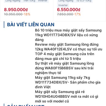
Lồng Ngang
Trên 10Kg
Inverter
Lồng Ngang
Từ 9,5-10Kg
Inverter
8.950.000
6.550.000
10.950.000
-18%
7.850.000
-17%
BÀI VIẾT LIÊN QUAN
Bỏ 10 triệu mua máy giặt sấy Samsung
11kg WD11T734DBX/SV liệu có xứng
đáng
Review máy giặt Samsung lồng đứng
12kg WA40F12E4LSV có thực sự tối ưu
TOP 4 máy giặt Samsung cửa trên
đáng mua giá chỉ từ 5 triệu
Sự thật về máy giặt Samsung lồng
đứng WA80F15B6BSV sau khi trải
nghiệm thực tế
Máy giặt Samsung 11kg sấy 7kg
WD11T734DBX/SV- Sản phẩm cho gia
đình Việt
Máy giặt sấy Samsung giá rẻ
WD10HG4U04BBSV mới ra mắt có gì
mới so với model cũ