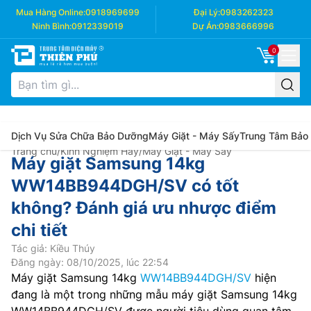
Mua Hàng Online:
0918969699
Đại Lý:
0983262323
Ninh Bình:
0912339019
Dự Án:
0983666996
0
Dịch Vụ Sửa Chữa Bảo Dưỡng
Máy Giặt - Máy Sấy
Trung Tâm Bảo
Trang chủ
/
Kinh Nghiệm Hay
/
Máy Giặt - Máy Sấy
Máy giặt Samsung 14kg
WW14BB944DGH/SV có tốt
không? Đánh giá ưu nhược điểm
chi tiết
Tác giả: Kiều Thúy
Đăng ngày: 08/10/2025, lúc 22:54
Máy giặt Samsung 14kg
WW14BB944DGH/SV
hiện
đang là một trong những mẫu máy giặt Samsung 14kg