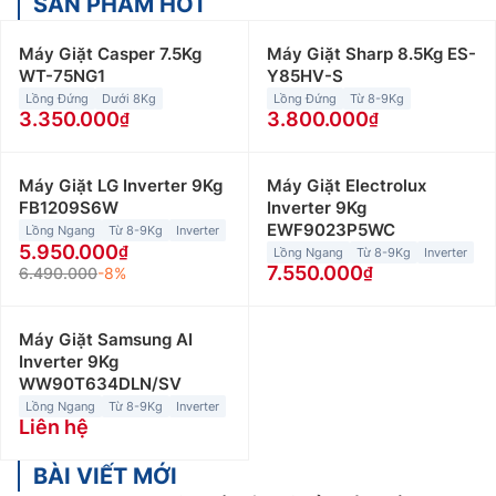
SẢN PHẨM HOT
Máy Giặt Casper 7.5Kg
Máy Giặt Sharp 8.5Kg ES-
WT-75NG1
Y85HV-S
Lồng Đứng
Dưới 8Kg
Lồng Đứng
Từ 8-9Kg
3.350.000
3.800.000
Máy Giặt LG Inverter 9Kg
Máy Giặt Electrolux
FB1209S6W
Inverter 9Kg
EWF9023P5WC
Lồng Ngang
Từ 8-9Kg
Inverter
5.950.000
Lồng Ngang
Từ 8-9Kg
Inverter
7.550.000
6.490.000
-8%
Máy Giặt Samsung AI
Inverter 9Kg
WW90T634DLN/SV
Lồng Ngang
Từ 8-9Kg
Inverter
Liên hệ
BÀI VIẾT MỚI