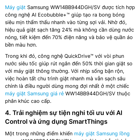
Máy giặt
Samsung WW14BB944DGH/SV được tích hợp
công nghệ AI Ecobubble+™ giúp tạo ra bong bóng
siêu mịn thẩm thấu nhanh vào từng sợi vải. Nhờ đó,
hiệu quả giặt sạch tăng 24% mà không cần dùng nước
nóng, tiết kiệm đến 70% điện năng và bảo vệ quần áo
bền màu hơn.
Trong khi đó, công nghệ QuickDrive™ với vòi phun
nước siêu tốc giúp rút ngắn đến 50% thời gian giặt so
với máy giặt thông thường. Với nhịp sống bận rộn,
việc hoàn tất chu trình giặt nhanh mà vẫn sạch sâu
chính là điều người dùng mong đợi nhất ở một chiếc
máy giặt Samsung giá rẻ
WW14BB944DGH/SV thuộc
phân khúc cao cấp.
4. Trải nghiệm sự tiện nghi tối ưu với AI
Control và ứng dụng SmartThings
Một trong những điểm khiến
máy giặt Samsung lồng