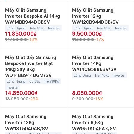
Máy Giặt Samsung
Máy Giặt Samsung
Inverter Bespoke AI 14Kg
Inverter 12Kg
WW14BB944DGBSV
WW12CB944DGB/SV
Lồng Ngang
Trên 10Kg
Inverter
Lồng Ngang
Trên 10Kg
Inverter
11.850.000
9.500.000
14.150.000
-16%
11.500.000
-17%
Máy Giặt Sấy Samsung
Máy Giặt Samsung
Bespoke Inverter Giặt
Inverter 14Kg
14Kg Sấy 8Kg
WA14CG5886BV/SV
WD14BB944DGM/SV
Lồng Đứng
Trên 10Kg
Inverter
Lồng Ngang
Có Sấy
Trên 10Kg
Inverter
14.650.000
8.050.000
18.950.000
-23%
9.200.000
-13%
Máy Giặt Samsung
Máy Giặt Samsung
Inverter 13Kg
Inverter 9,5Kg
WW13T504DAB/SV
WW95TA046AX/SV