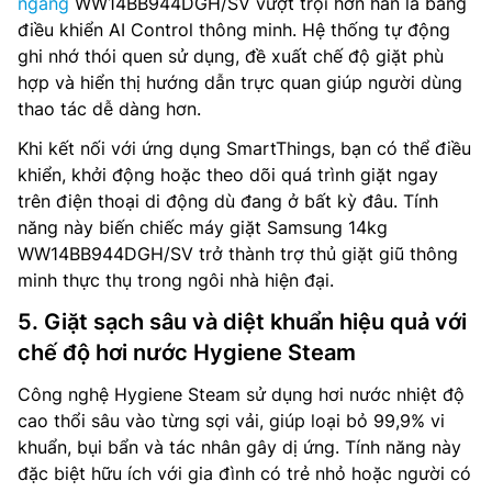
ngang
WW14BB944DGH/SV vượt trội hơn hẳn là bảng
điều khiển AI Control thông minh. Hệ thống tự động
ghi nhớ thói quen sử dụng, đề xuất chế độ giặt phù
hợp và hiển thị hướng dẫn trực quan giúp người dùng
thao tác dễ dàng hơn.
Khi kết nối với ứng dụng SmartThings, bạn có thể điều
khiển, khởi động hoặc theo dõi quá trình giặt ngay
trên điện thoại di động dù đang ở bất kỳ đâu. Tính
năng này biến chiếc máy giặt Samsung 14kg
WW14BB944DGH/SV trở thành trợ thủ giặt giũ thông
minh thực thụ trong ngôi nhà hiện đại.
5. Giặt sạch sâu và diệt khuẩn hiệu quả với
chế độ hơi nước Hygiene Steam
Công nghệ Hygiene Steam sử dụng hơi nước nhiệt độ
cao thổi sâu vào từng sợi vải, giúp loại bỏ 99,9% vi
khuẩn, bụi bẩn và tác nhân gây dị ứng. Tính năng này
đặc biệt hữu ích với gia đình có trẻ nhỏ hoặc người có