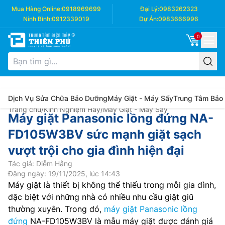
Mua Hàng Online:
0918969699
Đại Lý:
0983262323
Ninh Bình:
0912339019
Dự Án:
0983666996
0
Dịch Vụ Sửa Chữa Bảo Dưỡng
Máy Giặt - Máy Sấy
Trung Tâm Bảo
Trang chủ
/
Kinh Nghiệm Hay
/
Máy Giặt - Máy Sấy
Máy giặt Panasonic lồng đứng NA-
FD105W3BV sức mạnh giặt sạch
vượt trội cho gia đình hiện đại
Tác giả: Diễm Hằng
Đăng ngày: 19/11/2025, lúc 14:43
Máy giặt là thiết bị không thể thiếu trong mỗi gia đình,
đặc biệt với những nhà có nhiều nhu cầu giặt giũ
thường xuyên. Trong đó,
máy giặt Panasonic lồng
đứng
NA-FD105W3BV là mẫu máy giặt được đánh giá