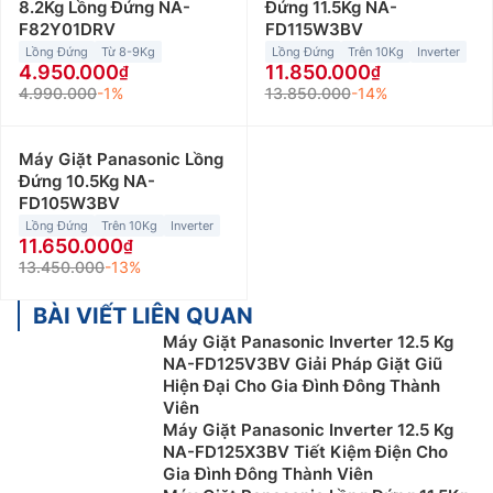
8.2Kg Lồng Đứng NA-
Đứng 11.5Kg NA-
F82Y01DRV
FD115W3BV
Lồng Đứng
Từ 8-9Kg
Lồng Đứng
Trên 10Kg
Inverter
4.950.000
11.850.000
4.990.000
-1%
13.850.000
-14%
Máy Giặt Panasonic Lồng
Đứng 10.5Kg NA-
FD105W3BV
Lồng Đứng
Trên 10Kg
Inverter
11.650.000
13.450.000
-13%
BÀI VIẾT LIÊN QUAN
Máy Giặt Panasonic Inverter 12.5 Kg
NA-FD125V3BV Giải Pháp Giặt Giũ
Hiện Đại Cho Gia Đình Đông Thành
Viên
Máy Giặt Panasonic Inverter 12.5 Kg
NA-FD125X3BV Tiết Kiệm Điện Cho
Gia Đình Đông Thành Viên