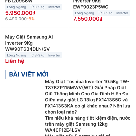
FB1209S6W
Inverter 9Kg
EWF9023P5WC
Lồng Ngang
Từ 8-9Kg
Inverter
5.950.000
Lồng Ngang
Từ 8-9Kg
Inverter
7.550.000
6.490.000
-8%
Máy Giặt Samsung AI
Inverter 9Kg
WW90T634DLN/SV
Lồng Ngang
Từ 8-9Kg
Inverter
Liên hệ
BÀI VIẾT MỚI
Máy Giặt Toshiba Inverter 10.5Kg TW-
T37BZP115MWV(WT) Giải Pháp Giặt
Giũ Thông Minh Cho Gia Đình Hiện Đại
Giữa máy giặt LG 13kg FX1413S5G và
FX1413S3KA có gì khác nhau? Nên lựa
chọn loại nào?
Tìm hiểu khả năng tiết kiệm điện, nước
trên máy giặt Samsung 12kg
WA40F12E4LSV