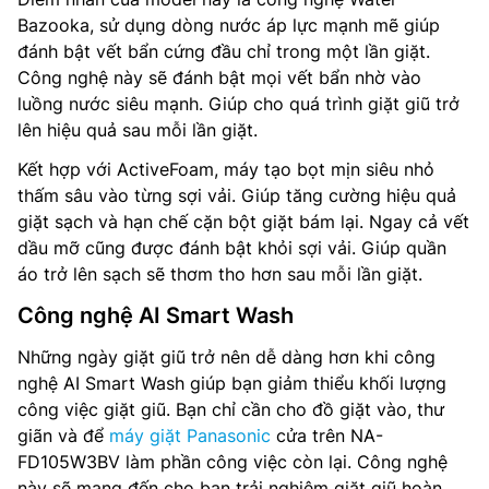
Bazooka, sử dụng dòng nước áp lực mạnh mẽ giúp
đánh bật vết bẩn cứng đầu chỉ trong một lần giặt.
Công nghệ này sẽ đánh bật mọi vết bẩn nhờ vào
luồng nước siêu mạnh. Giúp cho quá trình giặt giũ trở
lên hiệu quả sau mỗi lần giặt.
Kết hợp với ActiveFoam, máy tạo bọt mịn siêu nhỏ
thấm sâu vào từng sợi vải. Giúp tăng cường hiệu quả
giặt sạch và hạn chế cặn bột giặt bám lại. Ngay cả vết
dầu mỡ cũng được đánh bật khỏi sợi vải. Giúp quần
áo trở lên sạch sẽ thơm tho hơn sau mỗi lần giặt.
Công nghệ AI Smart Wash
Những ngày giặt giũ trở nên dễ dàng hơn khi công
nghệ AI Smart Wash giúp bạn giảm thiểu khối lượng
công việc giặt giũ. Bạn chỉ cần cho đồ giặt vào, thư
giãn và để
máy giặt Panasonic
cửa trên NA-
FD105W3BV làm phần công việc còn lại. Công nghệ
này sẽ mang đến cho bạn trải nghiệm giặt giũ hoàn