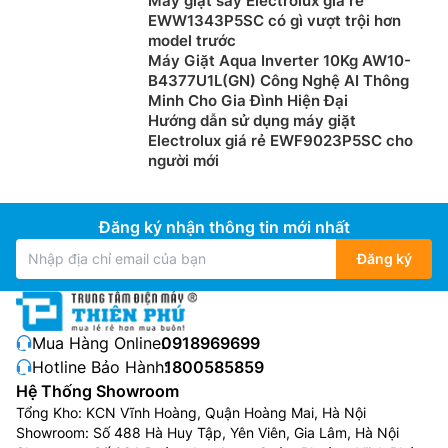
Máy giặt sấy Electrolux giá rẻ
EWW1343P5SC có gì vượt trội hơn
model trước
Máy Giặt Aqua Inverter 10Kg AW10-
B4377U1L(GN) Công Nghệ AI Thông
Minh Cho Gia Đình Hiện Đại
Hướng dẫn sử dụng máy giặt
Electrolux giá rẻ EWF9023P5SC cho
người mới
Đăng ký nhận thông tin mới nhất
Đăng ký
Mua Hàng Online:
0918969699
Hotline Bảo Hành:
1800585859
Hệ Thống Showroom
Tổng Kho: KCN Vĩnh Hoàng, Quận Hoàng Mai, Hà Nội
Showroom: Số 488 Hà Huy Tập, Yên Viên, Gia Lâm, Hà Nội