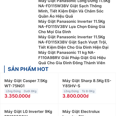
Máy Giặt Panasonic Lồng Đứng 11.5Kg
NA-FD115W3BV Giặt Sạch Thông
Minh, Tiết Kiệm Điện Và Chăm Sóc
Quần Áo Hiệu Quả
Máy Giặt Panasonic Inverter 11.5Kg
NA-FD115V3BV Lựa Chọn Đáng Giá
Cho Mọi Gia Đình
Máy Giặt Panasonic Inverter 11.5Kg
NA-FD115X3BV Giặt Sạch Vượt Trội,
Tiết Kiệm Điện Cho Gia Đình Hiện Đại
Máy Giặt Panasonic 11 kg NA-
F110A9BRV Giải Pháp Giặt Giũ Hiệu
Quả Cho Gia Đình Đông Thành Viên
SẢN PHẨM HOT
Máy Giặt Casper 7.5Kg
Máy Giặt Sharp 8.5Kg ES-
WT-75NG1
Y85HV-S
Lồng Đứng
Dưới 8Kg
Lồng Đứng
Từ 8-9Kg
3.350.000
3.800.000
Máy Giặt LG Inverter 9Kg
Máy Giặt Electrolux