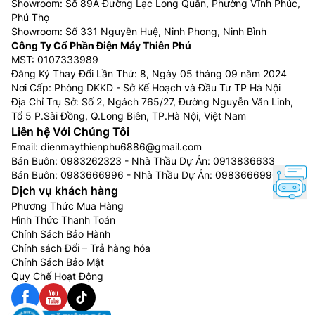
Showroom: Số 89A Đường Lạc Long Quân, Phường Vĩnh Phúc,
Phú Thọ
Showroom: Số 331 Nguyễn Huệ, Ninh Phong, Ninh Bình
Công Ty Cổ Phần Điện Máy Thiên Phú
MST: 0107333989
Đăng Ký Thay Đổi Lần Thứ: 8, Ngày 05 tháng 09 năm 2024
Nơi Cấp: Phòng DKKD - Sở Kế Hoạch và Đầu Tư TP Hà Nội
Địa Chỉ Trụ Sở: Số 2, Ngách 765/27, Đường Nguyễn Văn Linh,
Tổ 5 P.Sài Đồng, Q.Long Biên, TP.Hà Nội, Việt Nam
Liên hệ Với Chúng Tôi
Email:
dienmaythienphu6886@gmail.com
Bán Buôn:
0983262323
- Nhà Thầu Dự Án:
0913836633
Bán Buôn:
0983666996
- Nhà Thầu Dự Án:
0983666996
Dịch vụ khách hàng
Phương Thức Mua Hàng
Hình Thức Thanh Toán
Chính Sách Bảo Hành
Chính sách Đổi – Trả hàng hóa
Chính Sách Bảo Mật
Quy Chế Hoạt Động