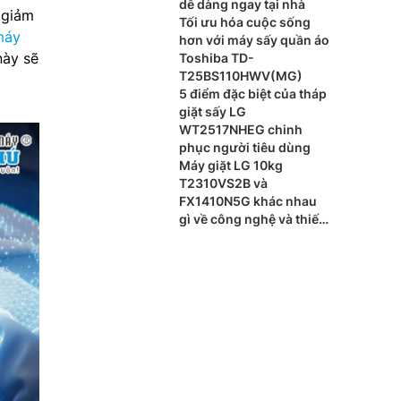
dễ dàng ngay tại nhà
 giảm
Tối ưu hóa cuộc sống
máy
hơn với máy sấy quần áo
này sẽ
Toshiba TD-
T25BS110HWV(MG)
5 điểm đặc biệt của tháp
giặt sấy LG
WT2517NHEG chinh
phục người tiêu dùng
Máy giặt LG 10kg
T2310VS2B và
FX1410N5G khác nhau
gì về công nghệ và thiết
kế