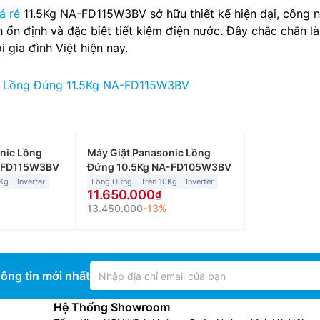
á rẻ
11.5Kg NA-FD115W3BV sở hữu thiết kế hiện đại, công 
nh ổn định và đặc biệt tiết kiệm điện nước. Đây chắc chắn là
gia đình Việt hiện nay.
c Lồng Đứng 11.5Kg NA-FD115W3BV
nic Lồng
Máy Giặt Panasonic Lồng
A-FD115W3BV
Đứng 10.5Kg NA-FD105W3BV
0Kg
Inverter
Lồng Đứng
Trên 10Kg
Inverter
11.650.000
13.450.000
-13%
ông tin mới nhất
Hệ Thống Showroom