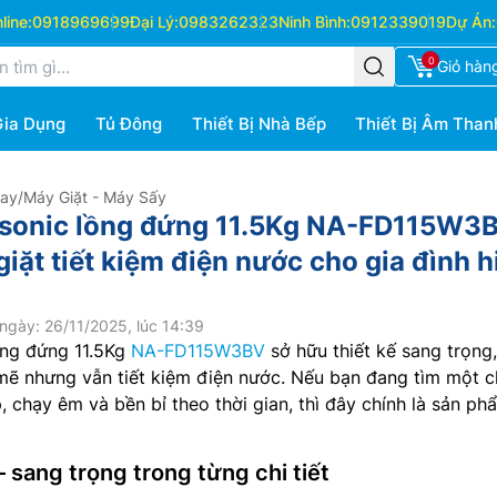
ine:
0918969699
Đại Lý:
0983262323
Ninh Bình:
0912339019
Dự Án:
0
Giỏ hàn
Gia Dụng
Tủ Đông
Thiết Bị Nhà Bếp
Thiết Bị Âm Than
Hay
/
Máy Giặt - Máy Sấy
asonic lồng đứng 11.5Kg NA-FD115W3
iặt tiết kiệm điện nước cho gia đình h
ngày: 26/11/2025, lúc 14:39
ồng đứng 11.5Kg
NA-FD115W3BV
sở hữu thiết kế sang trọng
mẽ nhưng vẫn tiết kiệm điện nước. Nếu bạn đang tìm một c
, chạy êm và bền bỉ theo thời gian, thì đây chính là sản ph
– sang trọng trong từng chi tiết