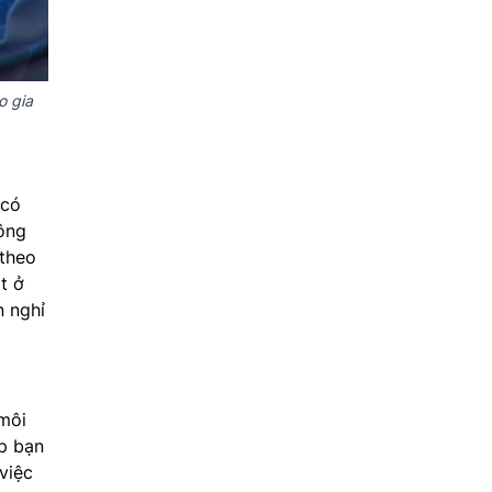
o gia
 có
công
 theo
t ở
n nghỉ
 môi
p bạn
việc