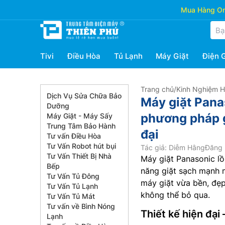
Mua Hàng Onl
Tivi
Điều Hòa
Tủ Lạnh
Máy Giặt
Điện 
Trang chủ
/
Kinh Nghiệm 
Dịch Vụ Sửa Chữa Bảo
Máy giặt Pan
Dưỡng
phương pháp g
Máy Giặt - Máy Sấy
Trung Tâm Bảo Hành
đại
Tư vấn Điều Hòa
Tư Vấn Robot hút bụi
Tác giả: Diễm Hằng
Đăng 
Tư Vấn Thiết Bị Nhà
Máy giặt Panasonic l
Bếp
năng giặt sạch mạnh 
Tư Vấn Tủ Đông
máy giặt vừa bền, đẹp
Tư Vấn Tủ Lạnh
không thể bỏ qua.
Tư Vấn Tủ Mát
Tư vấn về Bình Nóng
Thiết kế hiện đại 
Lạnh