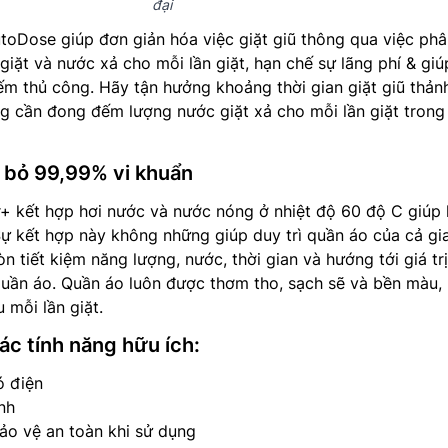
đại
utoDose giúp đơn giản hóa việc giặt giũ thông qua việc ph
giặt và nước xả cho mỗi lần giặt, hạn chế sự lãng phí & giú
m thủ công. Hãy tận hưởng khoảng thời gian giặt giũ thảnh
g cần đong đếm lượng nước giặt xả cho mỗi lần giặt trong
i bỏ 99,99% vi khuẩn
+ kết hợp hơi nước và nước nóng ở nhiệt độ 60 độ C giúp 
ự kết hợp này không những giúp duy trì quần áo của cả gi
 tiết kiệm năng lượng, nước, thời gian và hướng tới giá tr
quần áo. Quần áo luôn được thơm tho, sạch sẽ và bền màu,
u mỗi lần giặt.
ác tính năng hữu ích:
ó điện
nh
ảo vệ an toàn khi sử dụng