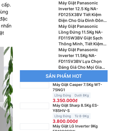
Gia Đình Đông Thành
Máy Giặt Panasonic
 cấp.
Viên
Inverter 12.5 Kg NA-
dùng
FD125X3BV Tiết Kiệm
 đặc
Điện Cho Gia Đình Đông
t nhấn
Thành Viên
Máy Giặt Panasonic
Lồng Đứng 11.5Kg NA-
ặt
FD115W3BV Giặt Sạch
Thông Minh, Tiết Kiệm
Điện Và Chăm Sóc Quần
Máy Giặt Panasonic
Áo Hiệu Quả
Inverter 11.5Kg NA-
FD115V3BV Lựa Chọn
Đáng Giá Cho Mọi Gia
Đình
SẢN PHẨM HOT
Máy Giặt Casper 7.5Kg WT-
75NG1
Lồng Đứng
Dưới 8Kg
3.350.000
Máy Giặt Sharp 8.5Kg ES-
Y85HV-S
Lồng Đứng
Từ 8-9Kg
3.800.000
Máy Giặt LG Inverter 9Kg