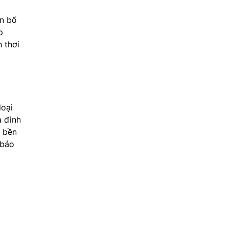
ân bổ
p
 thơi
loại
a đình
ị bền
 bảo