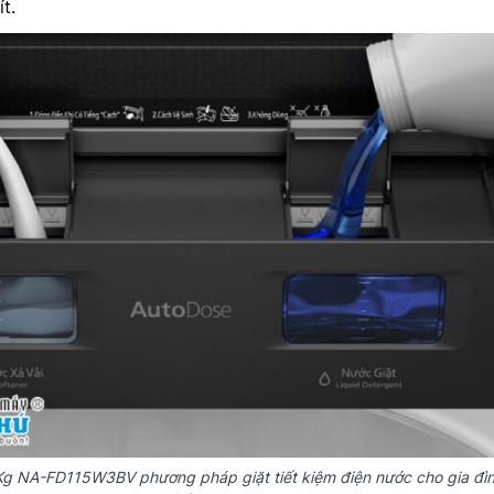
t.
Kg NA-FD115W3BV phương pháp giặt tiết kiệm điện nước cho gia đìn