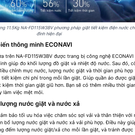
ng 11.5Kg NA-FD115W3BV phương pháp giặt tiết kiệm điện nước ch
đình hiện đại
iến thông minh ECONAVI
ửa trên NA-FD115W3BV được trang bị công nghệ ECONAVI
nh giúp đo khối lượng đồ giặt và nhiệt độ nước. Sau đó, 
iều chỉnh mực nước, lượng nước giặt và thời gian phù hợp
 tiết kiệm chi phí trong mỗi lần giặt. Giúp quần áo được giặ
 kiệm thời gian giặt giũ hơn. Bạn sẽ có thêm nhiều thời gia
y làm việc mệt mỏi.
lượng nước giặt và nước xả
m bảo tối ưu hóa việc chăm sóc sợi vải và thân thiện với
 bổ lượng nước giặt và nước xả vải phù hợp. Điều này giú
g đếm lượng nước giặt/xả cho mỗi lần giặt, và tránh được 