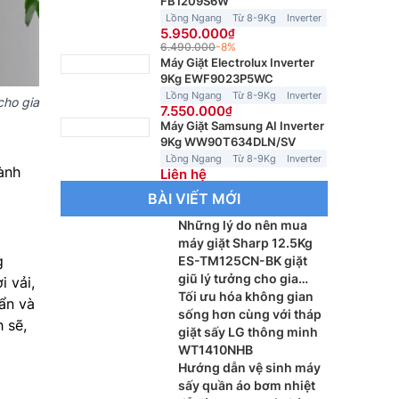
FB1209S6W
Lồng Ngang
Từ 8-9Kg
Inverter
5.950.000
6.490.000
-8%
Máy Giặt Electrolux Inverter
9Kg EWF9023P5WC
Lồng Ngang
Từ 8-9Kg
Inverter
cho gia
7.550.000
Máy Giặt Samsung AI Inverter
9Kg WW90T634DLN/SV
Lồng Ngang
Từ 8-9Kg
Inverter
ành
Liên hệ
BÀI VIẾT MỚI
Những lý do nên mua
máy giặt Sharp 12.5Kg
g
ES-TM125CN-BK giặt
giũ lý tưởng cho gia
 vải,
đình đông thành viên
Tối ưu hóa không gian
ẩn và
sống hơn cùng với tháp
 sẽ,
giặt sấy LG thông minh
WT1410NHB
Hướng dẫn vệ sinh máy
sấy quần áo bơm nhiệt