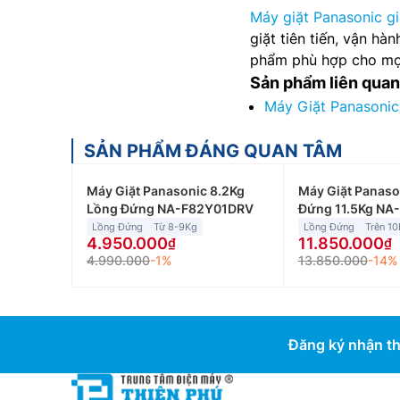
Máy giặt Panasonic gi
giặt tiên tiến, vận hà
phẩm phù hợp cho mọi 
Sản phẩm liên quan
Máy Giặt Panasoni
SẢN PHẨM ĐÁNG QUAN TÂM
Máy Giặt Panasonic 8.2Kg
Máy Giặt Panaso
Lồng Đứng NA-F82Y01DRV
Đứng 11.5Kg N
Lồng Đứng
Từ 8-9Kg
Lồng Đứng
Trên 1
4.950.000
11.850.000
4.990.000
-1%
13.850.000
-14%
Đăng ký nhận th