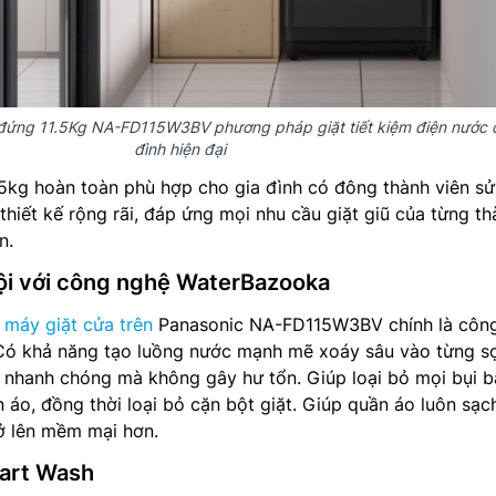
 đứng 11.5Kg NA-FD115W3BV phương pháp giặt tiết kiệm điện nước 
đình hiện đại
1,5kg hoàn toàn phù hợp cho gia đình có đông thành viên sử
thiết kế rộng rãi, đáp ứng mọi nhu cầu giặt giũ của từng th
n.
rội với công nghệ WaterBazooka
a
máy giặt cửa trên
Panasonic NA-FD115W3BV chính là côn
ó khả năng tạo luồng nước mạnh mẽ xoáy sâu vào từng sợi
 nhanh chóng mà không gây hư tổn. Giúp loại bỏ mọi bụi b
áo, đồng thời loại bỏ cặn bột giặt. Giúp quần áo luôn sạch
rở lên mềm mại hơn.
art Wash