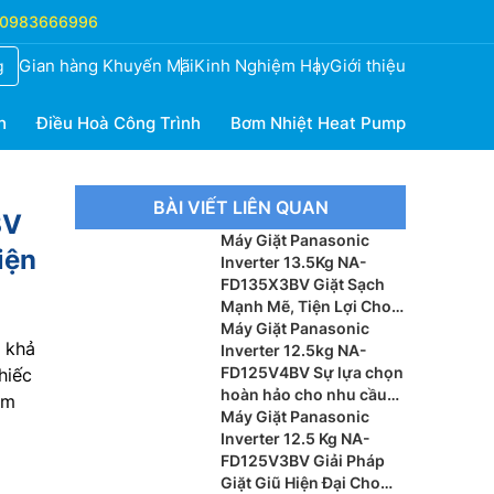
0983666996
Gian hàng Khuyến Mãi
Kinh Nghiệm Hay
Giới thiệu
g
h
Điều Hoà Công Trình
Bơm Nhiệt Heat Pump
BÀI VIẾT LIÊN QUAN
BV
Máy Giặt Panasonic
iện
Inverter 13.5Kg NA-
FD135X3BV Giặt Sạch
Mạnh Mẽ, Tiện Lợi Cho
Gia Đình
Máy Giặt Panasonic
, khả
Inverter 12.5kg NA-
FD125V4BV Sự lựa chọn
hiếc
hoàn hảo cho nhu cầu
ẩm
giặt giũ hiện đại
Máy Giặt Panasonic
Inverter 12.5 Kg NA-
FD125V3BV Giải Pháp
Giặt Giũ Hiện Đại Cho