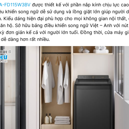
NA-FD115W3BV
được thiết kế với phần nắp kính chịu lực cao
u khiển song ngữ dễ sử dụng và lồng giặt lớn giúp người 
n. Kiểu dáng hiện đại phù hợp cho mọi không gian nội thất,
căn hộ. Sở hữu bảng điều khiển song ngữ Việt – Anh với nú
kỳ đơn giản kể cả với người lớn tuổi. Đồng thời, cửa máy gi
 dễ dàng hơn rất nhiều.