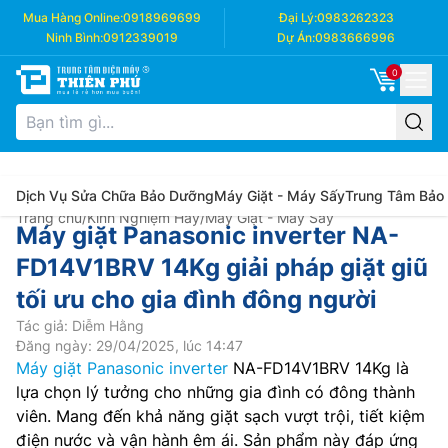
Mua Hàng Online:
0918969699
Đại Lý:
0983262323
Ninh Bình:
0912339019
Dự Án:
0983666996
0
Dịch Vụ Sửa Chữa Bảo Dưỡng
Máy Giặt - Máy Sấy
Trung Tâm Bảo
Trang chủ
/
Kinh Nghiệm Hay
/
Máy Giặt - Máy Sấy
Máy giặt Panasonic inverter NA-
FD14V1BRV 14Kg giải pháp giặt giũ
tối ưu cho gia đình đông người
Tác giả: Diễm Hằng
Đăng ngày: 29/04/2025, lúc 14:47
Máy giặt Panasonic inverter
NA-FD14V1BRV 14Kg là
lựa chọn lý tưởng cho những gia đình có đông thành
viên. Mang đến khả năng giặt sạch vượt trội, tiết kiệm
điện nước và vận hành êm ái. Sản phẩm này đáp ứng