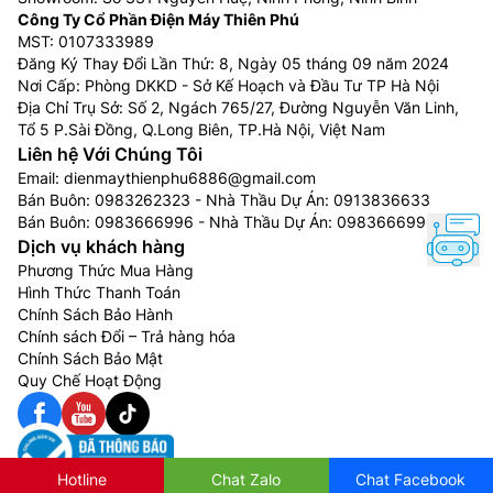
Công Ty Cổ Phần Điện Máy Thiên Phú
MST: 0107333989
Đăng Ký Thay Đổi Lần Thứ: 8, Ngày 05 tháng 09 năm 2024
Nơi Cấp: Phòng DKKD - Sở Kế Hoạch và Đầu Tư TP Hà Nội
Địa Chỉ Trụ Sở: Số 2, Ngách 765/27, Đường Nguyễn Văn Linh,
Tổ 5 P.Sài Đồng, Q.Long Biên, TP.Hà Nội, Việt Nam
Liên hệ Với Chúng Tôi
Email:
dienmaythienphu6886@gmail.com
Bán Buôn:
0983262323
- Nhà Thầu Dự Án:
0913836633
Bán Buôn:
0983666996
- Nhà Thầu Dự Án:
0983666996
Dịch vụ khách hàng
Phương Thức Mua Hàng
Hình Thức Thanh Toán
Chính Sách Bảo Hành
Chính sách Đổi – Trả hàng hóa
Chính Sách Bảo Mật
Quy Chế Hoạt Động
Hotline
Chat Zalo
Chat Facebook