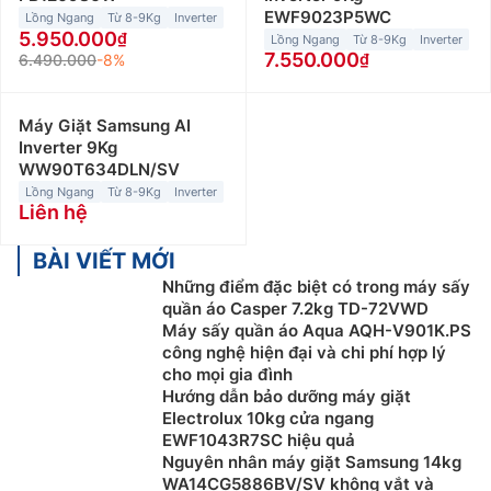
EWF9023P5WC
Lồng Ngang
Từ 8-9Kg
Inverter
5.950.000
Lồng Ngang
Từ 8-9Kg
Inverter
7.550.000
6.490.000
-8%
Máy Giặt Samsung AI
Inverter 9Kg
WW90T634DLN/SV
Lồng Ngang
Từ 8-9Kg
Inverter
Liên hệ
BÀI VIẾT MỚI
Những điểm đặc biệt có trong máy sấy
quần áo Casper 7.2kg TD-72VWD
Máy sấy quần áo Aqua AQH-V901K.PS
công nghệ hiện đại và chi phí hợp lý
cho mọi gia đình
Hướng dẫn bảo dưỡng máy giặt
Electrolux 10kg cửa ngang
EWF1043R7SC hiệu quả
Nguyên nhân máy giặt Samsung 14kg
WA14CG5886BV/SV không vắt và