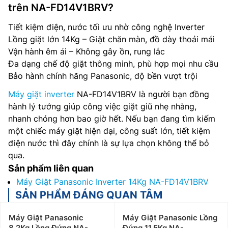
trên NA-FD14V1BRV?
Tiết kiệm điện, nước tối ưu nhờ công nghệ Inverter
Lồng giặt lớn 14Kg – Giặt chăn màn, đồ dày thoải mái
Vận hành êm ái – Không gây ồn, rung lắc
Đa dạng chế độ giặt thông minh, phù hợp mọi nhu cầu
Bảo hành chính hãng Panasonic, độ bền vượt trội
Máy giặt inverter
NA-FD14V1BRV là người bạn đồng
hành lý tưởng giúp công việc giặt giũ nhẹ nhàng,
nhanh chóng hơn bao giờ hết. Nếu bạn đang tìm kiếm
một chiếc máy giặt hiện đại, công suất lớn, tiết kiệm
điện nước thì đây chính là sự lựa chọn không thể bỏ
qua.
Sản phẩm liên quan
Máy Giặt Panasonic Inverter 14Kg NA-FD14V1BRV
SẢN PHẨM ĐÁNG QUAN TÂM
Máy Giặt Panasonic
Máy Giặt Panasonic Lồng
8.2Kg Lồng Đứng NA-
Đứng 11.5Kg NA-