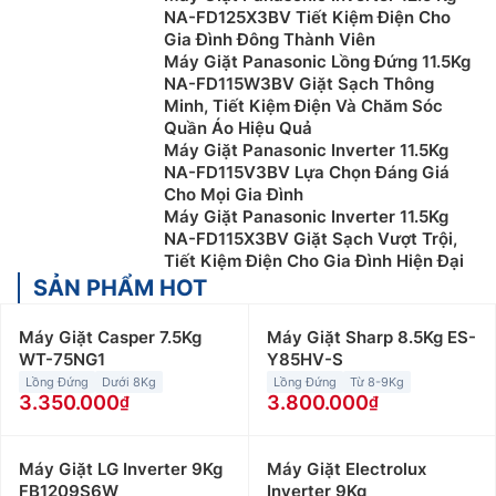
NA-FD125X3BV Tiết Kiệm Điện Cho
Gia Đình Đông Thành Viên
Máy Giặt Panasonic Lồng Đứng 11.5Kg
NA-FD115W3BV Giặt Sạch Thông
Minh, Tiết Kiệm Điện Và Chăm Sóc
Quần Áo Hiệu Quả
Máy Giặt Panasonic Inverter 11.5Kg
NA-FD115V3BV Lựa Chọn Đáng Giá
Cho Mọi Gia Đình
Máy Giặt Panasonic Inverter 11.5Kg
NA-FD115X3BV Giặt Sạch Vượt Trội,
Tiết Kiệm Điện Cho Gia Đình Hiện Đại
SẢN PHẨM HOT
Máy Giặt Casper 7.5Kg
Máy Giặt Sharp 8.5Kg ES-
WT-75NG1
Y85HV-S
Lồng Đứng
Dưới 8Kg
Lồng Đứng
Từ 8-9Kg
3.350.000
3.800.000
Máy Giặt LG Inverter 9Kg
Máy Giặt Electrolux
FB1209S6W
Inverter 9Kg