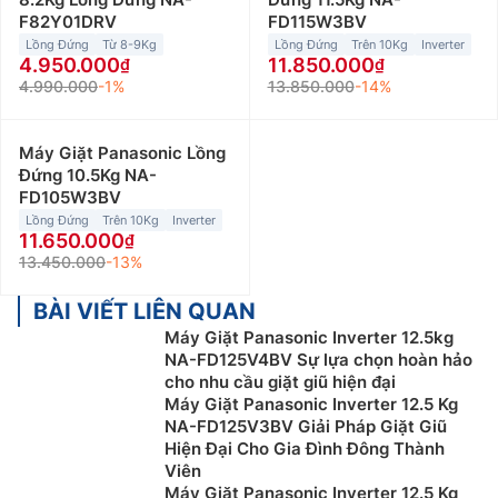
F82Y01DRV
FD115W3BV
Lồng Đứng
Từ 8-9Kg
Lồng Đứng
Trên 10Kg
Inverter
4.950.000
11.850.000
4.990.000
-1%
13.850.000
-14%
Máy Giặt Panasonic Lồng
Đứng 10.5Kg NA-
FD105W3BV
Lồng Đứng
Trên 10Kg
Inverter
11.650.000
13.450.000
-13%
BÀI VIẾT LIÊN QUAN
Máy Giặt Panasonic Inverter 12.5kg
NA-FD125V4BV Sự lựa chọn hoàn hảo
cho nhu cầu giặt giũ hiện đại
Máy Giặt Panasonic Inverter 12.5 Kg
NA-FD125V3BV Giải Pháp Giặt Giũ
Hiện Đại Cho Gia Đình Đông Thành
Viên
Máy Giặt Panasonic Inverter 12.5 Kg