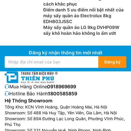
cách khắc phục
Điểm danh 5 ưu điểm nổi bật nhất của
máy sấy quần áo Electrolux 8kg
EDH803J5SC
Máy sấy quần áo LG 9kg DVHP09W
sấy khô hoàn hảo không lo ẩm ướt
Đăng ký nhận thông tin mới nhất
Đăng ký
Mua Hàng Online:
0918969699
Hotline Bảo Hành:
1800585859
Hệ Thống Showroom
Tổng Kho: KCN Vĩnh Hoàng, Quận Hoàng Mai, Hà Nội
Showroom: Số 488 Hà Huy Tập, Yên Viên, Gia Lâm, Hà Nội
Showroom: Số 89A Đường Lạc Long Quân, Phường Vĩnh Phúc,
Phú Thọ
Showroom: Số 331 Nguyễn Huệ, Ninh Phong, Ninh Bình