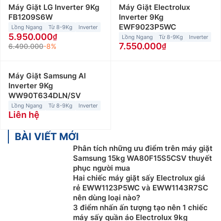
Máy Giặt LG Inverter 9Kg
Máy Giặt Electrolux
FB1209S6W
Inverter 9Kg
EWF9023P5WC
Lồng Ngang
Từ 8-9Kg
Inverter
5.950.000
Lồng Ngang
Từ 8-9Kg
Inverter
7.550.000
6.490.000
-8%
Máy Giặt Samsung AI
Inverter 9Kg
WW90T634DLN/SV
Lồng Ngang
Từ 8-9Kg
Inverter
Liên hệ
BÀI VIẾT MỚI
Phân tích những ưu điểm trên máy giặt
Samsung 15kg WA80F15S5CSV thuyết
phục người mua
Hai chiếc máy giặt sấy Electrolux giá
rẻ EWW1123P5WC và EWW1143R7SC
nên dùng loại nào?
3 điểm nhấn ấn tượng tạo nên 1 chiếc
máy sấy quần áo Electrolux 9kg