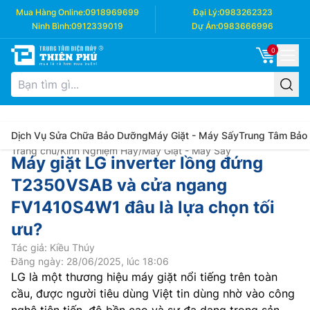
Mua Hàng Online:
0918969699
Đại Lý:
0983262323
Ninh Bình:
0912339019
Dự Án:
0983666996
0
Dịch Vụ Sửa Chữa Bảo Dưỡng
Máy Giặt - Máy Sấy
Trung Tâm Bảo
Trang chủ
/
Kinh Nghiệm Hay
/
Máy Giặt - Máy Sấy
Máy giặt LG inverter lồng đứng
T2350VSAB và cửa ngang
FV1410S4W1 đâu là lựa chọn tối
ưu?
Tác giả: Kiều Thúy
Đăng ngày: 28/06/2025, lúc 18:06
LG là một thương hiệu máy giặt nổi tiếng trên toàn
cầu, được người tiêu dùng Việt tin dùng nhờ vào công