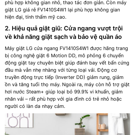
phù hợp không gian nhỏ, thao tác đơn giản. Còn máy
giặt LG giá rẻ FV1410S4W1 lại phù hợp không gian
hiện đại, tính thẩm mỹ cao.
2. Hiệu quả giặt giũ: Cửa ngang vượt trội
về khả năng giặt sạch và bảo vệ quần áo
Máy giặt LG cửa ngang FV1410S4W1 được hãng trang
bị công nghệ giặt 6 Motion DD, mô phỏng 6 chuyển
động giặt tay chuyên biệt giúp đánh bay vết bẩn cứng
đầu mà vẫn nhẹ nhàng với từng loại vải. Động cơ
truyền động trực tiếp (Inverter DD) giảm rung, giảm
ồn và tăng tuổi thọ máy. Ngoài ra, máy còn hỗ trợ giặt
hơi nước Steam+ giúp loại bỏ 99.9% vi khuẩn, giảm
nhăn vải – rất phù hợp với gia đình có trẻ nhỏ hoặc
người có làn da nhạy cảm.