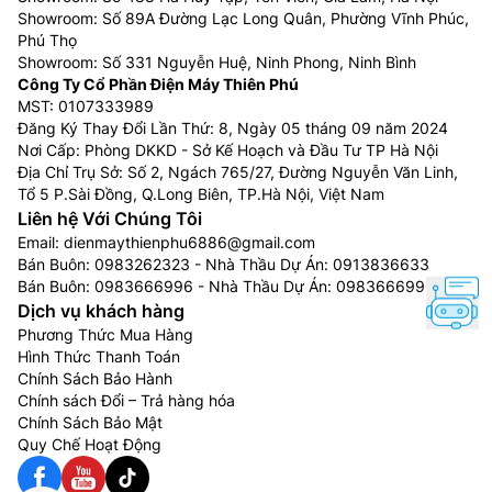
Showroom: Số 89A Đường Lạc Long Quân, Phường Vĩnh Phúc,
Phú Thọ
Showroom: Số 331 Nguyễn Huệ, Ninh Phong, Ninh Bình
Công Ty Cổ Phần Điện Máy Thiên Phú
MST: 0107333989
Đăng Ký Thay Đổi Lần Thứ: 8, Ngày 05 tháng 09 năm 2024
Nơi Cấp: Phòng DKKD - Sở Kế Hoạch và Đầu Tư TP Hà Nội
Địa Chỉ Trụ Sở: Số 2, Ngách 765/27, Đường Nguyễn Văn Linh,
Tổ 5 P.Sài Đồng, Q.Long Biên, TP.Hà Nội, Việt Nam
Liên hệ Với Chúng Tôi
Email:
dienmaythienphu6886@gmail.com
Bán Buôn:
0983262323
- Nhà Thầu Dự Án:
0913836633
Bán Buôn:
0983666996
- Nhà Thầu Dự Án:
0983666996
Dịch vụ khách hàng
Phương Thức Mua Hàng
Hình Thức Thanh Toán
Chính Sách Bảo Hành
Chính sách Đổi – Trả hàng hóa
Chính Sách Bảo Mật
Quy Chế Hoạt Động