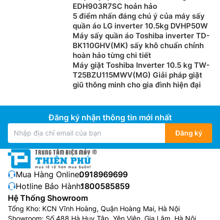
EDH903R7SC hoản hảo
5 điểm nhấn đáng chú ý của máy sấy
quần áo LG inverter 10.5kg DVHP50W
Máy sấy quần áo Toshiba inverter TD-
BK110GHV(MK) sấy khô chuẩn chỉnh
hoàn hảo từng chi tiết
Máy giặt Toshiba Inverter 10.5 kg TW-
T25BZU115MWV(MG) Giải pháp giặt
giũ thông minh cho gia đình hiện đại
Đăng ký nhận thông tin mới nhất
Đăng ký
Mua Hàng Online:
0918969699
Hotline Bảo Hành:
1800585859
Hệ Thống Showroom
Tổng Kho: KCN Vĩnh Hoàng, Quận Hoàng Mai, Hà Nội
Showroom: Số 488 Hà Huy Tập, Yên Viên, Gia Lâm, Hà Nội