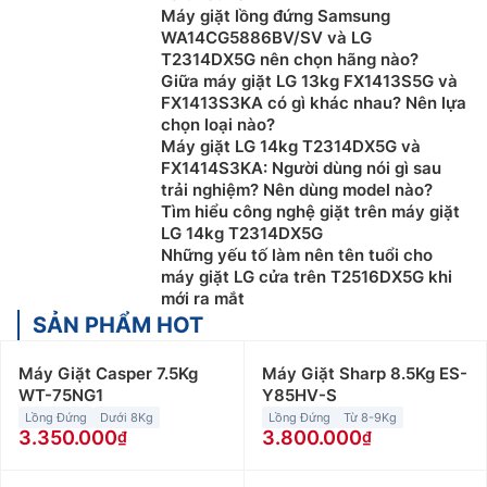
Máy giặt lồng đứng Samsung
WA14CG5886BV/SV và LG
T2314DX5G nên chọn hãng nào?
Giữa máy giặt LG 13kg FX1413S5G và
FX1413S3KA có gì khác nhau? Nên lựa
chọn loại nào?
Máy giặt LG 14kg T2314DX5G và
FX1414S3KA: Người dùng nói gì sau
trải nghiệm? Nên dùng model nào?
Tìm hiểu công nghệ giặt trên máy giặt
LG 14kg T2314DX5G
Những yếu tố làm nên tên tuổi cho
máy giặt LG cửa trên T2516DX5G khi
mới ra mắt
SẢN PHẨM HOT
Máy Giặt Casper 7.5Kg
Máy Giặt Sharp 8.5Kg ES-
WT-75NG1
Y85HV-S
Lồng Đứng
Dưới 8Kg
Lồng Đứng
Từ 8-9Kg
3.350.000
3.800.000