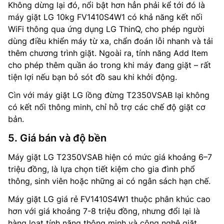
Không dừng lại đó, nổi bật hơn hẳn phải kể tới đó là
máy giặt LG 10kg FV1410S4W1 có khả năng kết nối
WiFi thông qua ứng dụng LG ThinQ, cho phép người
dùng điều khiển máy từ xa, chẩn đoán lỗi nhanh và tải
thêm chương trình giặt. Ngoài ra, tính năng Add Item
cho phép thêm quần áo trong khi máy đang giặt – rất
tiện lợi nếu bạn bỏ sót đồ sau khi khởi động.
Cìn với máy giặt LG lồng đừng T2350VSAB lại không
có kết nối thông minh, chỉ hỗ trợ các chế độ giặt cơ
bản.
5. Giá bán và độ bền
Máy giặt LG T2350VSAB hiện có mức giá khoảng 6–7
triệu đồng, là lựa chọn tiết kiệm cho gia đình phổ
thông, sinh viên hoặc những ai có ngân sách hạn chế.
Máy giặt LG giá rẻ FV1410S4W1 thuộc phân khúc cao
hơn với giá khoảng 7-8 triệu đồng, nhưng đổi lại là
hàng loạt tính năng thông minh và công nghệ giặt