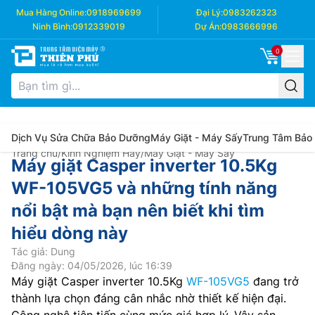
Mua Hàng Online:
0918969699
Đại Lý:
0983262323
Ninh Bình:
0912339019
Dự Án:
0983666996
0
Dịch Vụ Sửa Chữa Bảo Dưỡng
Máy Giặt - Máy Sấy
Trung Tâm Bảo
Trang chủ
/
Kinh Nghiệm Hay
/
Máy Giặt - Máy Sấy
Máy giặt Casper inverter 10.5Kg
WF-105VG5 và những tính năng
nổi bật mà bạn nên biết khi tìm
hiểu dòng này
Tác giả: Dung
Đăng ngày: 04/05/2026, lúc 16:39
Máy giặt Casper inverter 10.5Kg
WF-105VG5
đang trở
thành lựa chọn đáng cân nhắc nhờ thiết kế hiện đại.