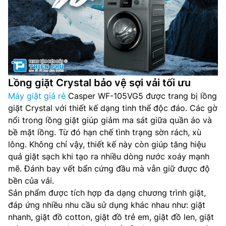
Lồng giặt Crystal bảo vệ sợi vải tối ưu
Máy giặt giá rẻ
Casper WF-105VG5 được trang bị lồng
giặt Crystal với thiết kế dạng tinh thể độc đáo. Các gờ
nổi trong lồng giặt giúp giảm ma sát giữa quần áo và
bề mặt lồng. Từ đó hạn chế tình trạng sờn rách, xù
lông. Không chỉ vậy, thiết kế này còn giúp tăng hiệu
quả giặt sạch khi tạo ra nhiều dòng nước xoáy mạnh
mẽ. Đánh bay vết bẩn cứng đầu mà vẫn giữ được độ
bền của vải.
Sản phẩm được tích hợp đa dạng chương trình giặt,
đáp ứng nhiều nhu cầu sử dụng khác nhau như: giặt
nhanh, giặt đồ cotton, giặt đồ trẻ em, giặt đồ len, giặt