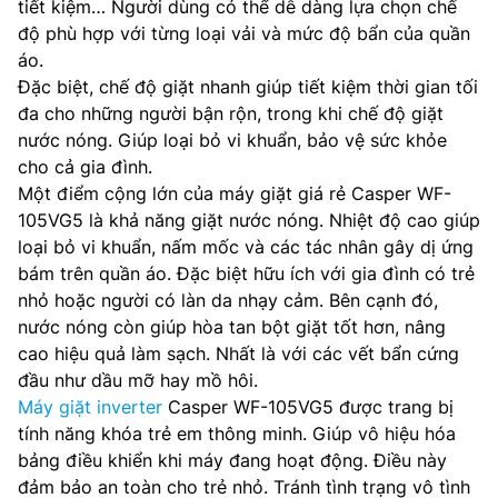
tiết kiệm… Người dùng có thể dễ dàng lựa chọn chế
độ phù hợp với từng loại vải và mức độ bẩn của quần
áo.
Đặc biệt, chế độ giặt nhanh giúp tiết kiệm thời gian tối
đa cho những người bận rộn, trong khi chế độ giặt
nước nóng. Giúp loại bỏ vi khuẩn, bảo vệ sức khỏe
cho cả gia đình.
Một điểm cộng lớn của máy giặt giá rẻ Casper WF-
105VG5 là khả năng giặt nước nóng. Nhiệt độ cao giúp
loại bỏ vi khuẩn, nấm mốc và các tác nhân gây dị ứng
bám trên quần áo. Đặc biệt hữu ích với gia đình có trẻ
nhỏ hoặc người có làn da nhạy cảm. Bên cạnh đó,
nước nóng còn giúp hòa tan bột giặt tốt hơn, nâng
cao hiệu quả làm sạch. Nhất là với các vết bẩn cứng
đầu như dầu mỡ hay mồ hôi.
Máy giặt inverter
Casper WF-105VG5 được trang bị
tính năng khóa trẻ em thông minh. Giúp vô hiệu hóa
bảng điều khiển khi máy đang hoạt động. Điều này
đảm bảo an toàn cho trẻ nhỏ. Tránh tình trạng vô tình