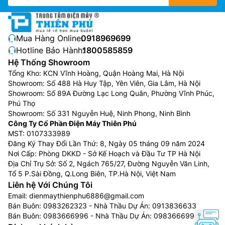
Mua Hàng Online:
0918969699
Hotline Bảo Hành:
1800585859
Hệ Thống Showroom
Tổng Kho: KCN Vĩnh Hoàng, Quận Hoàng Mai, Hà Nội
Showroom: Số 488 Hà Huy Tập, Yên Viên, Gia Lâm, Hà Nội
Showroom: Số 89A Đường Lạc Long Quân, Phường Vĩnh Phúc,
Phú Thọ
Showroom: Số 331 Nguyễn Huệ, Ninh Phong, Ninh Bình
Công Ty Cổ Phần Điện Máy Thiên Phú
MST: 0107333989
Đăng Ký Thay Đổi Lần Thứ: 8, Ngày 05 tháng 09 năm 2024
Nơi Cấp: Phòng DKKD - Sở Kế Hoạch và Đầu Tư TP Hà Nội
Địa Chỉ Trụ Sở: Số 2, Ngách 765/27, Đường Nguyễn Văn Linh,
Tổ 5 P.Sài Đồng, Q.Long Biên, TP.Hà Nội, Việt Nam
Liên hệ Với Chúng Tôi
Email:
dienmaythienphu6886@gmail.com
Bán Buôn:
0983262323
- Nhà Thầu Dự Án:
0913836633
Bán Buôn:
0983666996
- Nhà Thầu Dự Án:
0983666996