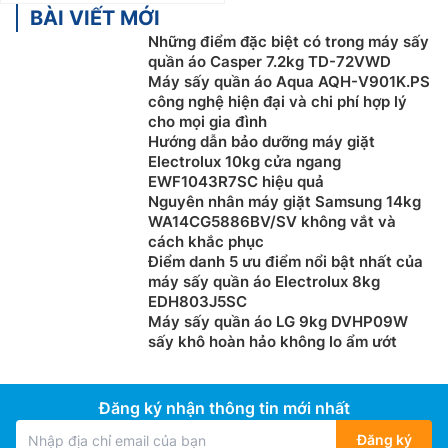
BÀI VIẾT MỚI
Những điểm đặc biệt có trong máy sấy
quần áo Casper 7.2kg TD-72VWD
Máy sấy quần áo Aqua AQH-V901K.PS
công nghệ hiện đại và chi phí hợp lý
cho mọi gia đình
Hướng dẫn bảo dưỡng máy giặt
Electrolux 10kg cửa ngang
EWF1043R7SC hiệu quả
Nguyên nhân máy giặt Samsung 14kg
WA14CG5886BV/SV không vắt và
cách khắc phục
Điểm danh 5 ưu điểm nổi bật nhất của
máy sấy quần áo Electrolux 8kg
EDH803J5SC
Máy sấy quần áo LG 9kg DVHP09W
sấy khô hoàn hảo không lo ẩm ướt
Đăng ký nhận thông tin mới nhất
Đăng ký