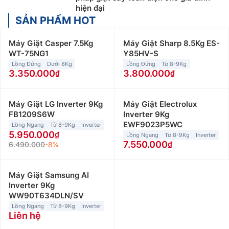
hiện đại
SẢN PHẨM HOT
Máy Giặt Casper 7.5Kg
Máy Giặt Sharp 8.5Kg ES-
WT-75NG1
Y85HV-S
Lồng Đứng
Dưới 8Kg
Lồng Đứng
Từ 8-9Kg
3.350.000
3.800.000
Máy Giặt LG Inverter 9Kg
Máy Giặt Electrolux
FB1209S6W
Inverter 9Kg
EWF9023P5WC
Lồng Ngang
Từ 8-9Kg
Inverter
5.950.000
Lồng Ngang
Từ 8-9Kg
Inverter
7.550.000
6.490.000
-8%
Máy Giặt Samsung AI
Inverter 9Kg
WW90T634DLN/SV
Lồng Ngang
Từ 8-9Kg
Inverter
Liên hệ