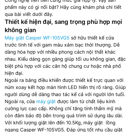
Công nghệ tiên tiến cùng mức giá hợp lý. Vậy sản
phẩm này có gì nổi bật? Hãy cùng khám phá chi tiết
qua bài viết dưới đây.
Thiết kế hiện đại, sang trọng phù hợp mọi
không gian
Máy giặt Casper WF-105VG5
sở hữu thiết kế cửa
trước tinh tế với gam màu xám bạc thời thượng. Dễ
dàng hòa hợp với nhiều phong cách nội thất khác
nhau. Kiểu dáng gọn gàng giúp tối ưu không gian, đặc
biệt phù hợp với các căn hộ chung cư hoặc nhà phố
hiện đại.
Ngoài ra bảng điều khiển được thiết kế trực quan với
núm xoay kết hợp màn hình LED hiển thị rõ ràng. Giúp
người dùng dễ dàng thao tác kể cả với người lớn tuổi.
Ngoài ra, cửa
máy giặt
được làm từ chất liệu kính
cường lực cao cấp. Không chỉ tăng tính thẩm mỹ mà
còn đảm bảo độ bền trong quá trình sử dụng lâu dài.
Với khối lượng giặt lên đến 10.5Kg, máy giặt lồng
ngang Casper WF-105VG5. Đáp ứng tốt nhu cầu giặt