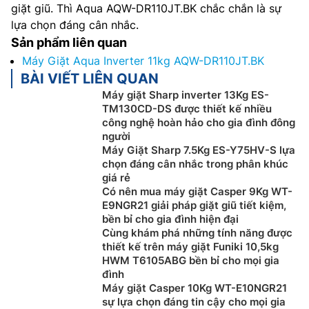
giặt giũ. Thì Aqua AQW-DR110JT.BK chắc chắn là sự
lựa chọn đáng cân nhắc.
Sản phẩm liên quan
Máy Giặt Aqua Inverter 11kg AQW-DR110JT.BK
BÀI VIẾT LIÊN QUAN
Máy giặt Sharp inverter 13Kg ES-
TM130CD-DS được thiết kế nhiều
công nghệ hoàn hảo cho gia đình đông
người
Máy Giặt Sharp 7.5Kg ES-Y75HV-S lựa
chọn đáng cân nhắc trong phân khúc
giá rẻ
Có nên mua máy giặt Casper 9Kg WT-
E9NGR21 giải pháp giặt giũ tiết kiệm,
bền bỉ cho gia đình hiện đại
Cùng khám phá những tính năng được
thiết kế trên máy giặt Funiki 10,5kg
HWM T6105ABG bền bỉ cho mọi gia
đình
Máy giặt Casper 10Kg WT-E10NGR21
sự lựa chọn đáng tin cậy cho mọi gia