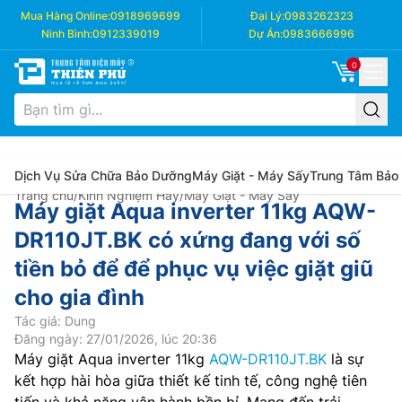
Mua Hàng Online:
0918969699
Đại Lý:
0983262323
Ninh Bình:
0912339019
Dự Án:
0983666996
0
Dịch Vụ Sửa Chữa Bảo Dưỡng
Máy Giặt - Máy Sấy
Trung Tâm Bảo
Trang chủ
/
Kinh Nghiệm Hay
/
Máy Giặt - Máy Sấy
Máy giặt Aqua inverter 11kg AQW-
DR110JT.BK có xứng đang với số
tiền bỏ để để phục vụ việc giặt giũ
cho gia đình
Tác giả: Dung
Đăng ngày: 27/01/2026, lúc 20:36
Máy giặt Aqua inverter 11kg
AQW-DR110JT.BK
là sự
kết hợp hài hòa giữa thiết kế tinh tế, công nghệ tiên