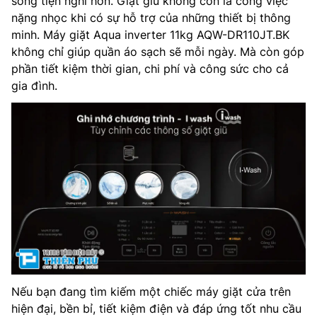
sống tiện nghi hơn. Giặt giũ không còn là công việc
nặng nhọc khi có sự hỗ trợ của những thiết bị thông
minh. Máy giặt Aqua inverter 11kg AQW-DR110JT.BK
không chỉ giúp quần áo sạch sẽ mỗi ngày. Mà còn góp
phần tiết kiệm thời gian, chi phí và công sức cho cả
gia đình.
Nếu bạn đang tìm kiếm một chiếc máy giặt cửa trên
hiện đại, bền bỉ, tiết kiệm điện và đáp ứng tốt nhu cầu