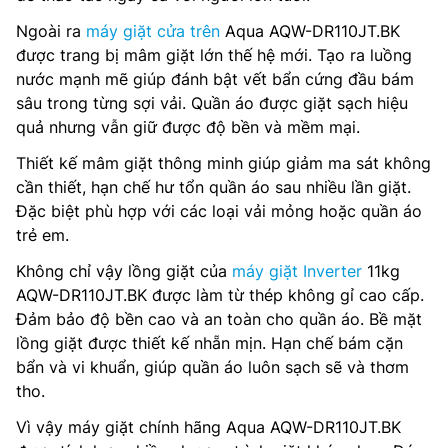
Ngoài ra
máy giặt cửa trên
Aqua AQW-DR110JT.BK
được trang bị mâm giặt lớn thế hệ mới. Tạo ra luồng
nước mạnh mẽ giúp đánh bật vết bẩn cứng đầu bám
sâu trong từng sợi vải. Quần áo được giặt sạch hiệu
quả nhưng vẫn giữ được độ bền và mềm mại.
Thiết kế mâm giặt thông minh giúp giảm ma sát không
cần thiết, hạn chế hư tổn quần áo sau nhiều lần giặt.
Đặc biệt phù hợp với các loại vải mỏng hoặc quần áo
trẻ em.
Không chỉ vậy lồng giặt của
máy giặt Inverter
11kg
AQW-DR110JT.BK được làm từ thép không gỉ cao cấp.
Đảm bảo độ bền cao và an toàn cho quần áo. Bề mặt
lồng giặt được thiết kế nhẵn mịn. Hạn chế bám cặn
bẩn và vi khuẩn, giúp quần áo luôn sạch sẽ và thơm
tho.
Vì vậy máy giặt chính hãng Aqua AQW-DR110JT.BK