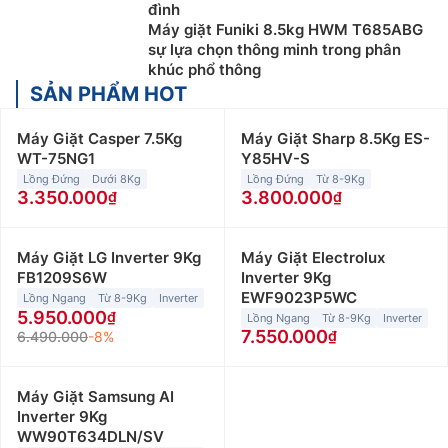
đình
Máy giặt Funiki 8.5kg HWM T685ABG
sự lựa chọn thông minh trong phân
khúc phổ thông
SẢN PHẨM HOT
Máy Giặt Casper 7.5Kg
Máy Giặt Sharp 8.5Kg ES-
WT-75NG1
Y85HV-S
Lồng Đứng
Dưới 8Kg
Lồng Đứng
Từ 8-9Kg
3.350.000
3.800.000
Máy Giặt LG Inverter 9Kg
Máy Giặt Electrolux
FB1209S6W
Inverter 9Kg
EWF9023P5WC
Lồng Ngang
Từ 8-9Kg
Inverter
5.950.000
Lồng Ngang
Từ 8-9Kg
Inverter
7.550.000
6.490.000
-8%
Máy Giặt Samsung AI
Inverter 9Kg
WW90T634DLN/SV