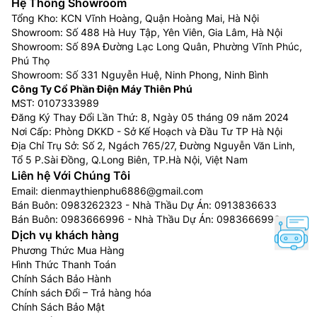
Hệ Thống Showroom
Tổng Kho: KCN Vĩnh Hoàng, Quận Hoàng Mai, Hà Nội
Showroom: Số 488 Hà Huy Tập, Yên Viên, Gia Lâm, Hà Nội
Showroom: Số 89A Đường Lạc Long Quân, Phường Vĩnh Phúc,
Phú Thọ
Showroom: Số 331 Nguyễn Huệ, Ninh Phong, Ninh Bình
Công Ty Cổ Phần Điện Máy Thiên Phú
MST: 0107333989
Đăng Ký Thay Đổi Lần Thứ: 8, Ngày 05 tháng 09 năm 2024
Nơi Cấp: Phòng DKKD - Sở Kế Hoạch và Đầu Tư TP Hà Nội
Địa Chỉ Trụ Sở: Số 2, Ngách 765/27, Đường Nguyễn Văn Linh,
Tổ 5 P.Sài Đồng, Q.Long Biên, TP.Hà Nội, Việt Nam
Liên hệ Với Chúng Tôi
Email:
dienmaythienphu6886@gmail.com
Bán Buôn:
0983262323
- Nhà Thầu Dự Án:
0913836633
Bán Buôn:
0983666996
- Nhà Thầu Dự Án:
0983666996
Dịch vụ khách hàng
Phương Thức Mua Hàng
Hình Thức Thanh Toán
Chính Sách Bảo Hành
Chính sách Đổi – Trả hàng hóa
Chính Sách Bảo Mật