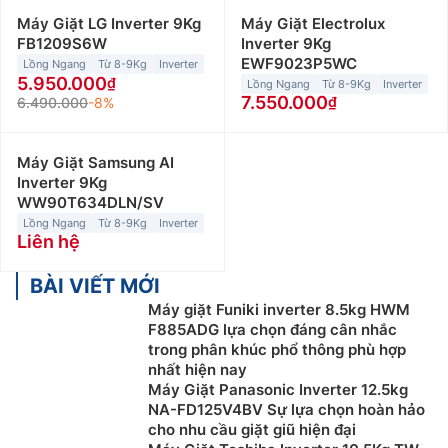
Máy Giặt LG Inverter 9Kg
Máy Giặt Electrolux
FB1209S6W
Inverter 9Kg
EWF9023P5WC
Lồng Ngang
Từ 8-9Kg
Inverter
5.950.000
Lồng Ngang
Từ 8-9Kg
Inverter
7.550.000
6.490.000
-8%
Máy Giặt Samsung AI
Inverter 9Kg
WW90T634DLN/SV
Lồng Ngang
Từ 8-9Kg
Inverter
Liên hệ
BÀI VIẾT MỚI
Máy giặt Funiki inverter 8.5kg HWM
F885ADG lựa chọn đáng cân nhắc
trong phân khúc phổ thông phù hợp
nhất hiện nay
Máy Giặt Panasonic Inverter 12.5kg
NA-FD125V4BV Sự lựa chọn hoàn hảo
cho nhu cầu giặt giũ hiện đại