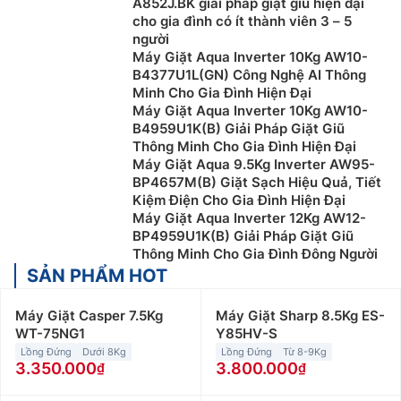
A852J.BK giải pháp giặt giũ hiện đại
cho gia đình có ít thành viên 3 – 5
người
Máy Giặt Aqua Inverter 10Kg AW10-
B4377U1L(GN) Công Nghệ AI Thông
Minh Cho Gia Đình Hiện Đại
Máy Giặt Aqua Inverter 10Kg AW10-
B4959U1K(B) Giải Pháp Giặt Giũ
Thông Minh Cho Gia Đình Hiện Đại
Máy Giặt Aqua 9.5Kg Inverter AW95-
BP4657M(B) Giặt Sạch Hiệu Quả, Tiết
Kiệm Điện Cho Gia Đình Hiện Đại
Máy Giặt Aqua Inverter 12Kg AW12-
BP4959U1K(B) Giải Pháp Giặt Giũ
Thông Minh Cho Gia Đình Đông Người
SẢN PHẨM HOT
Máy Giặt Casper 7.5Kg
Máy Giặt Sharp 8.5Kg ES-
WT-75NG1
Y85HV-S
Lồng Đứng
Dưới 8Kg
Lồng Đứng
Từ 8-9Kg
3.350.000
3.800.000