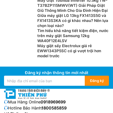
Máy Giặt Toshiba Inverter 10.5Kg TW-
T37BZP115MWV(WT) Giải Pháp Giặt
Giũ Thông Minh Cho Gia Đình Hiện Đại
Giữa máy giặt LG 13kg FX1413S5G và
FX1413S3KA có gì khác nhau? Nên lựa
chọn loại nào?
Tìm hiểu khả năng tiết kiệm điện, nước
trên máy giặt Samsung 12kg
WA40F12E4LSV
Máy giặt sấy Electrolux giá rẻ
EWW1343P5SC có gì vượt trội hơn
model trước
Đăng ký nhận thông tin mới nhất
Đăng ký
Mua Hàng Online:
0918969699
Hotline Bảo Hành:
1800585859