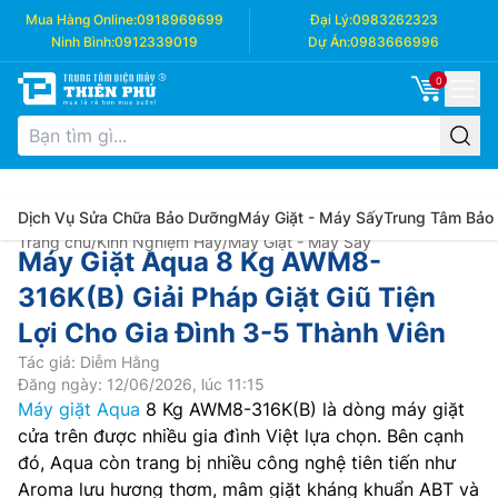
Mua Hàng Online:
0918969699
Đại Lý:
0983262323
Ninh Bình:
0912339019
Dự Án:
0983666996
0
Dịch Vụ Sửa Chữa Bảo Dưỡng
Máy Giặt - Máy Sấy
Trung Tâm Bảo
Trang chủ
/
Kinh Nghiệm Hay
/
Máy Giặt - Máy Sấy
Máy Giặt Aqua 8 Kg AWM8-
316K(B) Giải Pháp Giặt Giũ Tiện
Lợi Cho Gia Đình 3-5 Thành Viên
Tác giả: Diễm Hằng
Đăng ngày: 12/06/2026, lúc 11:15
Máy giặt Aqua
8 Kg AWM8-316K(B) là dòng máy giặt
cửa trên được nhiều gia đình Việt lựa chọn. Bên cạnh
đó, Aqua còn trang bị nhiều công nghệ tiên tiến như
Aroma lưu hương thơm, mâm giặt kháng khuẩn ABT và