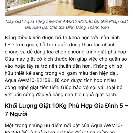
Máy Giặt Aqua 10Kg Inverter AWM10-B2158L(B) Giải Pháp Giặt
Giũ Hiện Đại Cho Gia Đình Đông Thành Viên
Bảng điều khiển được bố trí khoa học với màn hình
LED trực quan, hỗ trợ người dùng thao tác nhanh
chóng và dễ dàng lựa chọn chương trình giặt phù hợp.
Cửa máy giặt có kích thước lớn giúp việc cho quần áo
vào hoặc lấy ra trở nên thuận tiện hơn. Không chỉ sở
hữu thiết kế sang trọng với gam màu đen hiện đại.
Aqua AWM10-B2158L(B) còn được tích hợp nhiều
công nghệ giặt tiên tiến. Giúp bảo vệ sợi vải, loại bỏ
vết bẩn cứng đầu và nâng cao hiệu quả giặt sạch.
Khối Lượng Giặt 10Kg Phù Hợp Gia Đình 5 –
7 Người
Một trong những ưu điểm nổi bật của Aqua AWM10-
B2158L(B) là khả năng giặt lên đến 10kg quần áo