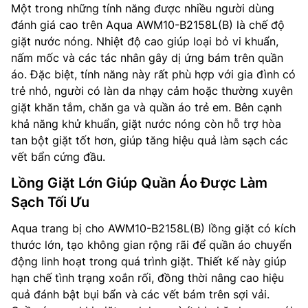
Một trong những tính năng được nhiều người dùng
đánh giá cao trên Aqua AWM10-B2158L(B) là chế độ
giặt nước nóng. Nhiệt độ cao giúp loại bỏ vi khuẩn,
nấm mốc và các tác nhân gây dị ứng bám trên quần
áo. Đặc biệt, tính năng này rất phù hợp với gia đình có
trẻ nhỏ, người có làn da nhạy cảm hoặc thường xuyên
giặt khăn tắm, chăn ga và quần áo trẻ em. Bên cạnh
khả năng khử khuẩn, giặt nước nóng còn hỗ trợ hòa
tan bột giặt tốt hơn, giúp tăng hiệu quả làm sạch các
vết bẩn cứng đầu.
Lồng Giặt Lớn Giúp Quần Áo Được Làm
Sạch Tối Ưu
Aqua trang bị cho AWM10-B2158L(B) lồng giặt có kích
thước lớn, tạo không gian rộng rãi để quần áo chuyển
động linh hoạt trong quá trình giặt. Thiết kế này giúp
hạn chế tình trạng xoắn rối, đồng thời nâng cao hiệu
quả đánh bật bụi bẩn và các vết bám trên sợi vải.