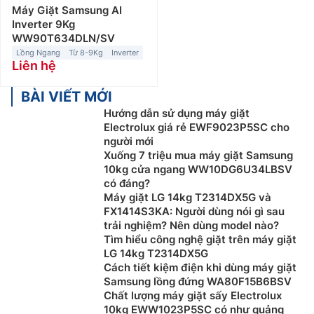
Máy Giặt Samsung AI
Inverter 9Kg
WW90T634DLN/SV
Lồng Ngang
Từ 8-9Kg
Inverter
Liên hệ
BÀI VIẾT MỚI
Hướng dẫn sử dụng máy giặt
Electrolux giá rẻ EWF9023P5SC cho
người mới
Xuống 7 triệu mua máy giặt Samsung
10kg cửa ngang WW10DG6U34LBSV
có đáng?
Máy giặt LG 14kg T2314DX5G và
FX1414S3KA: Người dùng nói gì sau
trải nghiệm? Nên dùng model nào?
Tìm hiểu công nghệ giặt trên máy giặt
LG 14kg T2314DX5G
Cách tiết kiệm điện khi dùng máy giặt
Samsung lồng đứng WA80F15B6BSV
Chất lượng máy giặt sấy Electrolux
10kg EWW1023P5SC có như quảng