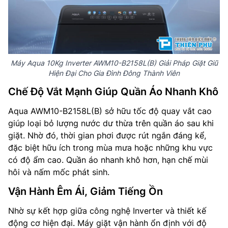
Máy Aqua 10Kg Inverter AWM10-B2158L(B) Giải Pháp Giặt Giũ
Hiện Đại Cho Gia Đình Đông Thành Viên
Chế Độ Vắt Mạnh Giúp Quần Áo Nhanh Khô
Aqua AWM10-B2158L(B) sở hữu tốc độ quay vắt cao
giúp loại bỏ lượng nước dư thừa trên quần áo sau khi
giặt. Nhờ đó, thời gian phơi được rút ngắn đáng kể,
đặc biệt hữu ích trong mùa mưa hoặc những khu vực
có độ ẩm cao. Quần áo nhanh khô hơn, hạn chế mùi
hôi và nấm mốc phát sinh.
Vận Hành Êm Ái, Giảm Tiếng Ồn
Nhờ sự kết hợp giữa công nghệ Inverter và thiết kế
động cơ hiện đại. Máy giặt vận hành ổn định với độ