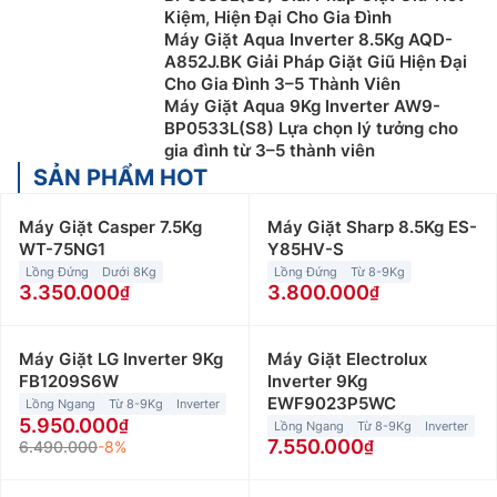
Kiệm, Hiện Đại Cho Gia Đình
Máy Giặt Aqua Inverter 8.5Kg AQD-
A852J.BK Giải Pháp Giặt Giũ Hiện Đại
Cho Gia Đình 3–5 Thành Viên
Máy Giặt Aqua 9Kg Inverter AW9-
BP0533L(S8) Lựa chọn lý tưởng cho
gia đình từ 3–5 thành viên
SẢN PHẨM HOT
Máy Giặt Casper 7.5Kg
Máy Giặt Sharp 8.5Kg ES-
WT-75NG1
Y85HV-S
Lồng Đứng
Dưới 8Kg
Lồng Đứng
Từ 8-9Kg
3.350.000
3.800.000
Máy Giặt LG Inverter 9Kg
Máy Giặt Electrolux
FB1209S6W
Inverter 9Kg
EWF9023P5WC
Lồng Ngang
Từ 8-9Kg
Inverter
5.950.000
Lồng Ngang
Từ 8-9Kg
Inverter
7.550.000
6.490.000
-8%