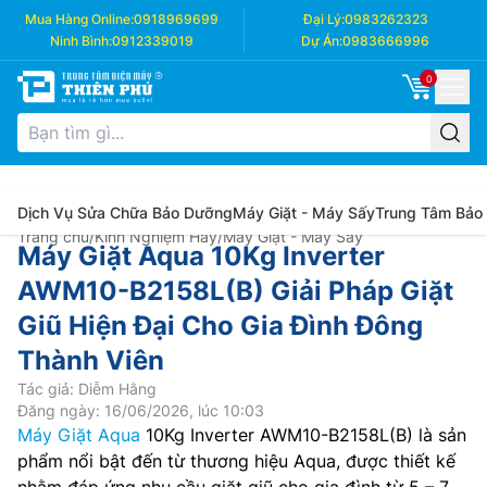
Mua Hàng Online:
0918969699
Đại Lý:
0983262323
Ninh Bình:
0912339019
Dự Án:
0983666996
0
Dịch Vụ Sửa Chữa Bảo Dưỡng
Máy Giặt - Máy Sấy
Trung Tâm Bảo
Trang chủ
/
Kinh Nghiệm Hay
/
Máy Giặt - Máy Sấy
Máy Giặt Aqua 10Kg Inverter
AWM10-B2158L(B) Giải Pháp Giặt
Giũ Hiện Đại Cho Gia Đình Đông
Thành Viên
Tác giả: Diễm Hằng
Đăng ngày: 16/06/2026, lúc 10:03
Máy Giặt Aqua
10Kg Inverter AWM10-B2158L(B) là sản
phẩm nổi bật đến từ thương hiệu Aqua, được thiết kế