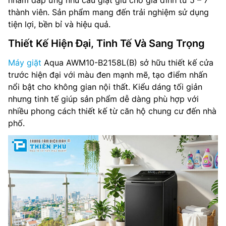
nhằm đáp ứng nhu cầu giặt giũ cho gia đình từ 5 – 7
thành viên. Sản phẩm mang đến trải nghiệm sử dụng
tiện lợi, bền bỉ và hiệu quả.
Thiết Kế Hiện Đại, Tinh Tế Và Sang Trọng
Máy giặt
Aqua AWM10-B2158L(B) sở hữu thiết kế cửa
trước hiện đại với màu đen mạnh mẽ, tạo điểm nhấn
nổi bật cho không gian nội thất. Kiểu dáng tối giản
nhưng tinh tế giúp sản phẩm dễ dàng phù hợp với
nhiều phong cách thiết kế từ căn hộ chung cư đến nhà
phố.