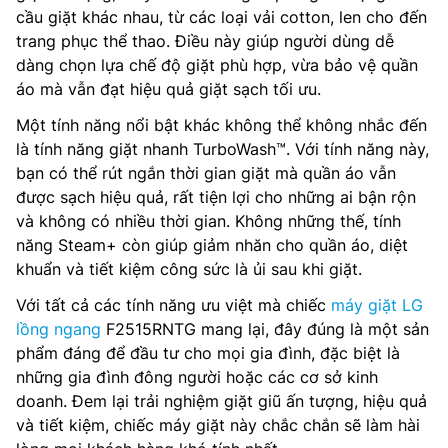
cầu giặt khác nhau, từ các loại vải cotton, len cho đến
trang phục thể thao. Điều này giúp người dùng dễ
dàng chọn lựa chế độ giặt phù hợp, vừa bảo vệ quần
áo mà vẫn đạt hiệu quả giặt sạch tối ưu.
Một tính năng nổi bật khác không thể không nhắc đến
là tính năng giặt nhanh TurboWash™. Với tính năng này,
bạn có thể rút ngắn thời gian giặt mà quần áo vẫn
được sạch hiệu quả, rất tiện lợi cho những ai bận rộn
và không có nhiều thời gian. Không những thế, tính
năng Steam+ còn giúp giảm nhăn cho quần áo, diệt
khuẩn và tiết kiệm công sức là ủi sau khi giặt.
Với tất cả các tính năng ưu việt mà chiếc
máy giặt LG
lồng ngang
F2515RNTG mang lại, đây đúng là một sản
phẩm đáng để đầu tư cho mọi gia đình, đặc biệt là
những gia đình đông người hoặc các cơ sở kinh
doanh. Đem lại trải nghiệm giặt giũ ấn tượng, hiệu quả
và tiết kiệm, chiếc máy giặt này chắc chắn sẽ làm hài