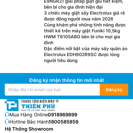
E9NGR21 giải pháp giặt giũ tiết kiệm,
bền bỉ cho gia đình hiện đại
3 chiếc máy giặt sấy Electrolux giá rẻ
được đông người mua năm 2026
Cùng khám phá những tính năng được
thiết kế trên máy giặt Funiki 10,5kg
HWM T6105ABG bền bỉ cho mọi gia
đình
Đặc điểm nổi bật của máy sấy quần áo
Electrolux EDH902R9SC được lòng
người tiêu dùng
Đăng ký nhận thông tin mới nhất
Đăng ký
Mua Hàng Online:
0918969699
Hotline Bảo Hành:
1800585859
Hệ Thống Showroom