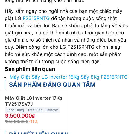
lòng mọi khách hàng khó tính nhất.
Hãy sắm ngay cho ngôi nhà của bạn một chiếc máy
giặt LG
F2515RNTG
để tận hưởng cuộc sống thật
thoải mái và tiện lợi! Bạn sẽ không phải lo lắng về việc
giặt giũ nữa, mà có thể dành nhiều thời gian hơn cho
gia đình, cho sở thích cá nhân và những điều bạn yêu
quý. Điểm cộng lớn cho LG F2515RNTG chính là sự
bảo vệ sức khỏe một cách đỉnh cao, một sản phẩm
không thể thiếu trong cuộc sống hiện đại!
Sản phẩm liên quan
Máy Giặt Sấy LG Inverter 15Kg Sấy 8Kg F2515RNTG
SẢN PHẨM ĐÁNG QUAN TÂM
Máy Giặt LG Inverter 17Kg
TV2517SV7J
Lồng Đứng
Trên 10Kg
Inverter
9.500.000
10.650.000
-11%