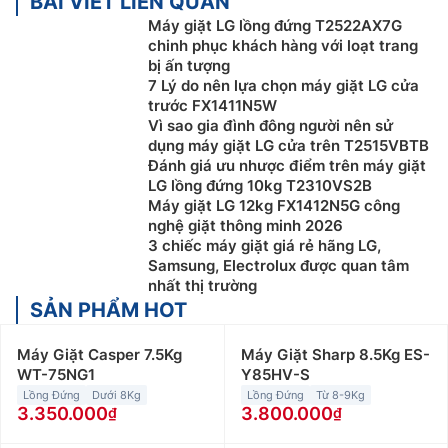
BÀI VIẾT LIÊN QUAN
Máy giặt LG lồng đứng T2522AX7G
chinh phục khách hàng với loạt trang
bị ấn tượng
7 Lý do nên lựa chọn máy giặt LG cửa
trước FX1411N5W
Vì sao gia đình đông người nên sử
dụng máy giặt LG cửa trên T2515VBTB
Đánh giá ưu nhược điểm trên máy giặt
LG lồng đứng 10kg T2310VS2B
Máy giặt LG 12kg FX1412N5G công
nghệ giặt thông minh 2026
3 chiếc máy giặt giá rẻ hãng LG,
Samsung, Electrolux được quan tâm
nhất thị trường
SẢN PHẨM HOT
Máy Giặt Casper 7.5Kg
Máy Giặt Sharp 8.5Kg ES-
WT-75NG1
Y85HV-S
Lồng Đứng
Dưới 8Kg
Lồng Đứng
Từ 8-9Kg
3.350.000
3.800.000