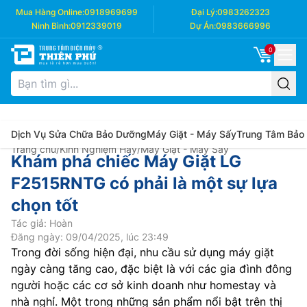
Mua Hàng Online:
0918969699
Đại Lý:
0983262323
Ninh Bình:
0912339019
Dự Án:
0983666996
0
Dịch Vụ Sửa Chữa Bảo Dưỡng
Máy Giặt - Máy Sấy
Trung Tâm Bảo
Trang chủ
/
Kinh Nghiệm Hay
/
Máy Giặt - Máy Sấy
Khám phá chiếc Máy Giặt LG
F2515RNTG có phải là một sự lựa
chọn tốt
Tác giả: Hoàn
Đăng ngày: 09/04/2025, lúc 23:49
Trong đời sống hiện đại, nhu cầu sử dụng máy giặt
ngày càng tăng cao, đặc biệt là với các gia đình đông
người hoặc các cơ sở kinh doanh như homestay và
nhà nghỉ. Một trong những sản phẩm nổi bật trên thị