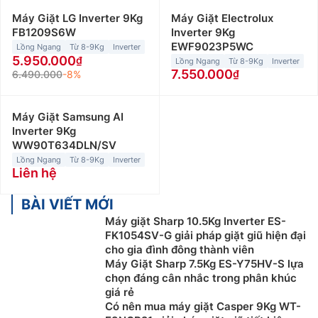
Máy Giặt LG Inverter 9Kg
Máy Giặt Electrolux
FB1209S6W
Inverter 9Kg
EWF9023P5WC
Lồng Ngang
Từ 8-9Kg
Inverter
5.950.000
Lồng Ngang
Từ 8-9Kg
Inverter
7.550.000
6.490.000
-8%
Máy Giặt Samsung AI
Inverter 9Kg
WW90T634DLN/SV
Lồng Ngang
Từ 8-9Kg
Inverter
Liên hệ
BÀI VIẾT MỚI
Máy giặt Sharp 10.5Kg Inverter ES-
FK1054SV-G giải pháp giặt giũ hiện đại
cho gia đình đông thành viên
Máy Giặt Sharp 7.5Kg ES-Y75HV-S lựa
chọn đáng cân nhắc trong phân khúc
giá rẻ
Có nên mua máy giặt Casper 9Kg WT-