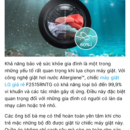
Khả năng bảo vệ sức khỏe gia đình là một trong
những yếu tố rất quan trọng khi lựa chọn máy giặt. Với
công nghệ giặt hơi nước Allergiene™, chiếc
máy giặt
LG giá rẻ
F2515RNTG có khả năng loại bỏ đến 99,9%
vi khuẩn và các tác nhân gây dị ứng. Điều này đặc biệt
quan trọng đối với những gia đình có người có làn da
nhạy cảm hoặc trẻ nhỏ.
Các ông bố bà mẹ có thể hoàn toàn yên tâm khi cho
trẻ mặc những bộ đồ được giặt từ chiếc máy giặt này.
Quần áo không chỉ sạch sâu mà còn an toàn cho sức