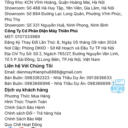
Tổng Kho: KCN Vĩnh Hoàng, Quận Hoàng Mai, Hà Nội
Showroom: Số 488 Hà Huy Tập, Yên Viên, Gia Lâm, Hà Nội
Showroom: Số 89A Đường Lạc Long Quân, Phường Vĩnh Phúc,
Phú Thọ
Showroom: Số 331 Nguyễn Huệ, Ninh Phong, Ninh Bình
Công Ty Cổ Phần Điện Máy Thiên Phú
MST: 0107333989
Đăng Ký Thay Đổi Lần Thứ: 8, Ngày 05 tháng 09 năm 2024
Nơi Cấp: Phòng DKKD - Sở Kế Hoạch và Đầu Tư TP Hà Nội
Địa Chỉ Trụ Sở: Số 2, Ngách 765/27, Đường Nguyễn Văn Linh,
Tổ 5 P.Sài Đồng, Q.Long Biên, TP.Hà Nội, Việt Nam
Liên hệ Với Chúng Tôi
Email:
dienmaythienphu6886@gmail.com
Bán Buôn:
0983262323
- Nhà Thầu Dự Án:
0913836633
Bán Buôn:
0983666996
- Nhà Thầu Dự Án:
0983666996
Dịch vụ khách hàng
Phương Thức Mua Hàng
Hình Thức Thanh Toán
Chính Sách Bảo Hành
Chính sách Đổi – Trả hàng hóa
Chính Sách Bảo Mật
Quy Chế Hoạt Động