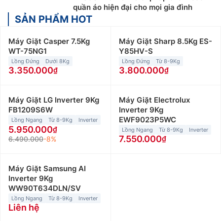
quần áo hiện đại cho mọi gia đình
SẢN PHẨM HOT
Máy Giặt Casper 7.5Kg
Máy Giặt Sharp 8.5Kg ES-
WT-75NG1
Y85HV-S
Lồng Đứng
Dưới 8Kg
Lồng Đứng
Từ 8-9Kg
3.350.000
3.800.000
Máy Giặt LG Inverter 9Kg
Máy Giặt Electrolux
FB1209S6W
Inverter 9Kg
EWF9023P5WC
Lồng Ngang
Từ 8-9Kg
Inverter
5.950.000
Lồng Ngang
Từ 8-9Kg
Inverter
7.550.000
6.490.000
-8%
Máy Giặt Samsung AI
Inverter 9Kg
WW90T634DLN/SV
Lồng Ngang
Từ 8-9Kg
Inverter
Liên hệ