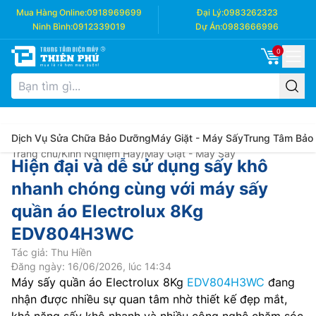
Mua Hàng Online:
0918969699
Đại Lý:
0983262323
Ninh Bình:
0912339019
Dự Án:
0983666996
0
Dịch Vụ Sửa Chữa Bảo Dưỡng
Máy Giặt - Máy Sấy
Trung Tâm Bảo
Trang chủ
/
Kinh Nghiệm Hay
/
Máy Giặt - Máy Sấy
Hiện đại và dễ sử dụng sấy khô
nhanh chóng cùng với máy sấy
quần áo Electrolux 8Kg
EDV804H3WC
Tác giả: Thu Hiền
Đăng ngày: 16/06/2026, lúc 14:34
Máy sấy quần áo Electrolux 8Kg
EDV804H3WC
đang
nhận được nhiều sự quan tâm nhờ thiết kế đẹp mắt,