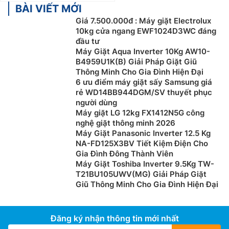
BÀI VIẾT MỚI
Giá 7.500.000đ : Máy giặt Electrolux
10kg cửa ngang EWF1024D3WC đáng
đầu tư
Máy Giặt Aqua Inverter 10Kg AW10-
B4959U1K(B) Giải Pháp Giặt Giũ
Thông Minh Cho Gia Đình Hiện Đại
6 ưu điểm máy giặt sấy Samsung giá
rẻ WD14BB944DGM/SV thuyết phục
người dùng
Máy giặt LG 12kg FX1412N5G công
nghệ giặt thông minh 2026
Máy Giặt Panasonic Inverter 12.5 Kg
NA-FD125X3BV Tiết Kiệm Điện Cho
Gia Đình Đông Thành Viên
Máy Giặt Toshiba Inverter 9.5Kg TW-
T21BU105UWV(MG) Giải Pháp Giặt
Giũ Thông Minh Cho Gia Đình Hiện Đại
Đăng ký nhận thông tin mới nhất