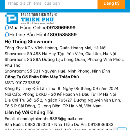
Đăng ký
Mua Hàng Online:
0918969699
Hotline Bảo Hành:
1800585859
Hệ Thống Showroom
Tổng Kho: KCN Vĩnh Hoàng, Quận Hoàng Mai, Hà Nội
Showroom: Số 488 Hà Huy Tập, Yên Viên, Gia Lâm, Hà Nội
Showroom: Số 89A Đường Lạc Long Quân, Phường Vĩnh Phúc,
Phú Thọ
Showroom: Số 331 Nguyễn Huệ, Ninh Phong, Ninh Bình
Công Ty Cổ Phần Điện Máy Thiên Phú
MST: 0107333989
Đăng Ký Thay Đổi Lần Thứ: 8, Ngày 05 tháng 09 năm 2024
Nơi Cấp: Phòng DKKD - Sở Kế Hoạch và Đầu Tư TP Hà Nội
Địa Chỉ Trụ Sở: Số 2, Ngách 765/27, Đường Nguyễn Văn Linh,
Tổ 5 P.Sài Đồng, Q.Long Biên, TP.Hà Nội, Việt Nam
Liên hệ Với Chúng Tôi
Email:
dienmaythienphu6886@gmail.com
Bán Buôn:
0983262323
- Nhà Thầu Dự Án:
0913836633