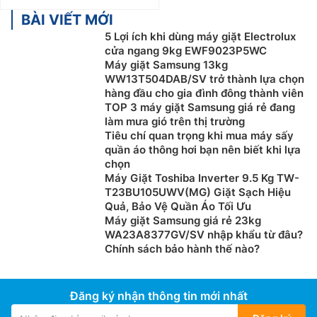
BÀI VIẾT MỚI
5 Lợi ích khi dùng máy giặt Electrolux
cửa ngang 9kg EWF9023P5WC
Máy giặt Samsung 13kg
WW13T504DAB/SV trở thành lựa chọn
hàng đầu cho gia đình đông thành viên
TOP 3 máy giặt Samsung giá rẻ đang
làm mưa gió trên thị trường
Tiêu chí quan trọng khi mua máy sấy
quần áo thông hơi bạn nên biết khi lựa
chọn
Máy Giặt Toshiba Inverter 9.5 Kg TW-
T23BU105UWV(MG) Giặt Sạch Hiệu
Quả, Bảo Vệ Quần Áo Tối Ưu
Máy giặt Samsung giá rẻ 23kg
WA23A8377GV/SV nhập khẩu từ đâu?
Chính sách bảo hành thế nào?
Đăng ký nhận thông tin mới nhất