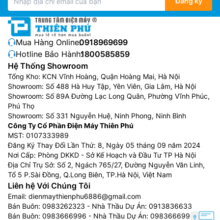
Đăng ký
Mua Hàng Online:
0918969699
Hotline Bảo Hành:
1800585859
Hệ Thống Showroom
Tổng Kho: KCN Vĩnh Hoàng, Quận Hoàng Mai, Hà Nội
Showroom: Số 488 Hà Huy Tập, Yên Viên, Gia Lâm, Hà Nội
Showroom: Số 89A Đường Lạc Long Quân, Phường Vĩnh Phúc,
Phú Thọ
Showroom: Số 331 Nguyễn Huệ, Ninh Phong, Ninh Bình
Công Ty Cổ Phần Điện Máy Thiên Phú
MST: 0107333989
Đăng Ký Thay Đổi Lần Thứ: 8, Ngày 05 tháng 09 năm 2024
Nơi Cấp: Phòng DKKD - Sở Kế Hoạch và Đầu Tư TP Hà Nội
Địa Chỉ Trụ Sở: Số 2, Ngách 765/27, Đường Nguyễn Văn Linh,
Tổ 5 P.Sài Đồng, Q.Long Biên, TP.Hà Nội, Việt Nam
Liên hệ Với Chúng Tôi
Email:
dienmaythienphu6886@gmail.com
Bán Buôn:
0983262323
- Nhà Thầu Dự Án:
0913836633
Bán Buôn:
0983666996
- Nhà Thầu Dự Án:
0983666996