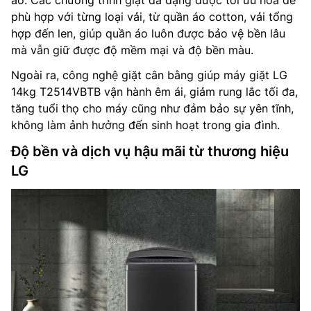
áo. Các chương trình giặt đa dạng được tối ưu hóa để
phù hợp với từng loại vải, từ quần áo cotton, vải tổng
hợp đến len, giúp quần áo luôn được bảo vệ bền lâu
mà vẫn giữ được độ mềm mại và độ bền màu.
Ngoài ra, công nghệ giặt cân bằng giúp máy giặt LG
14kg T2514VBTB vận hành êm ái, giảm rung lắc tối đa,
tăng tuổi thọ cho máy cũng như đảm bảo sự yên tĩnh,
không làm ảnh hưởng đến sinh hoạt trong gia đình.
Độ bền và dịch vụ hậu mãi từ thương hiệu
LG