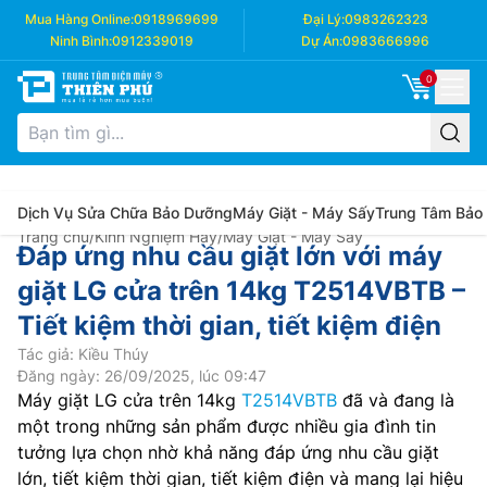
Mua Hàng Online:
0918969699
Đại Lý:
0983262323
Ninh Bình:
0912339019
Dự Án:
0983666996
0
Dịch Vụ Sửa Chữa Bảo Dưỡng
Máy Giặt - Máy Sấy
Trung Tâm Bảo
Trang chủ
/
Kinh Nghiệm Hay
/
Máy Giặt - Máy Sấy
Đáp ứng nhu cầu giặt lớn với máy
giặt LG cửa trên 14kg T2514VBTB –
Tiết kiệm thời gian, tiết kiệm điện
Tác giả: Kiều Thúy
Đăng ngày: 26/09/2025, lúc 09:47
Máy giặt LG cửa trên 14kg
T2514VBTB
đã và đang là
một trong những sản phẩm được nhiều gia đình tin
tưởng lựa chọn nhờ khả năng đáp ứng nhu cầu giặt
lớn, tiết kiệm thời gian, tiết kiệm điện và mang lại hiệu