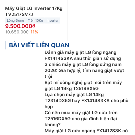
Máy Giặt LG Inverter 17Kg
TV2517SV7J
Lồng Đứng
Trên 10Kg
Inverter
9.500.000
10.650.000
-11%
BÀI VIẾT LIÊN QUAN
Đánh giá máy giặt LG lồng ngang
FX1414S3KA sau thời gian sử dụng
3 chiếc máy giặt LG lồng đứng năm
2026: Gía hợp lý, tính năng giặt vượt
trội
Bật mí công nghệ giặt mới trên máy
giặt LG 19kg T2519SX5G
Lựa chọn máy giặt LG 14kg
T2314DX5G hay FX1414S3KA cho phù
hợp
Có nên mua máy giặt LG cửa trên
T2516DX5G cho gia đình hiện đại
không?
Máy giặt LG cửa ngang FX1412S3K có