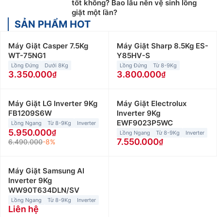
tốt không? Bao lâu nên vệ sinh lồng
giặt một lần?
SẢN PHẨM HOT
Máy Giặt Casper 7.5Kg
Máy Giặt Sharp 8.5Kg ES-
WT-75NG1
Y85HV-S
Lồng Đứng
Dưới 8Kg
Lồng Đứng
Từ 8-9Kg
3.350.000
3.800.000
Máy Giặt LG Inverter 9Kg
Máy Giặt Electrolux
FB1209S6W
Inverter 9Kg
EWF9023P5WC
Lồng Ngang
Từ 8-9Kg
Inverter
5.950.000
Lồng Ngang
Từ 8-9Kg
Inverter
7.550.000
6.490.000
-8%
Máy Giặt Samsung AI
Inverter 9Kg
WW90T634DLN/SV
Lồng Ngang
Từ 8-9Kg
Inverter
Liên hệ