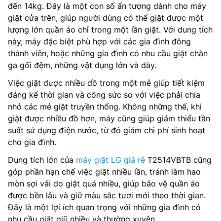
đến 14kg. Đây là một con số ấn tượng dành cho máy
giặt cửa trên, giúp người dùng có thể giặt được một
lượng lớn quần áo chỉ trong một lần giặt. Với dung tích
này, máy đặc biệt phù hợp với các gia đình đông
thành viên, hoặc những gia đình có nhu cầu giặt chăn
ga gối đệm, những vật dụng lớn và dày.
Việc giặt được nhiều đồ trong một mẻ giúp tiết kiệm
đáng kể thời gian và công sức so với việc phải chia
nhỏ các mẻ giặt truyền thống. Không những thế, khi
giặt được nhiều đồ hơn, máy cũng giúp giảm thiểu tần
suất sử dụng điện nước, từ đó giảm chi phí sinh hoạt
cho gia đình.
Dung tích lớn của
máy giặt LG giá rẻ
T2514VBTB cũng
góp phần hạn chế việc giặt nhiều lần, tránh làm hao
mòn sợi vải do giặt quá nhiều, giúp bảo vệ quần áo
được bền lâu và giữ màu sắc tươi mới theo thời gian.
Đây là một lợi ích quan trọng với những gia đình có
nhu cầu giặt giũ nhiều và thường xuyên.