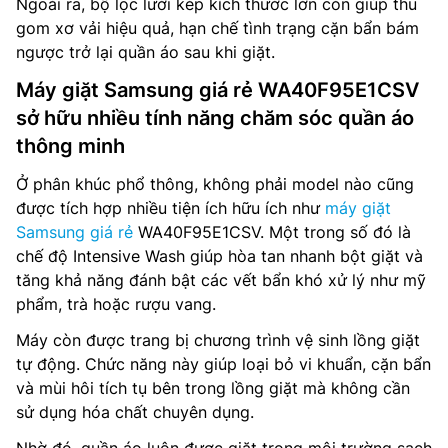
Ngoài ra, bộ lọc lưới kép kích thước lớn còn giúp thu
gom xơ vải hiệu quả, hạn chế tình trạng cặn bẩn bám
ngược trở lại quần áo sau khi giặt.
Máy giặt Samsung giá rẻ WA40F95E1CSV
sở hữu nhiều tính năng chăm sóc quần áo
thông minh
Ở phân khúc phổ thông, không phải model nào cũng
được tích hợp nhiều tiện ích hữu ích như
máy giặt
Samsung giá rẻ
WA40F95E1CSV. Một trong số đó là
chế độ Intensive Wash giúp hòa tan nhanh bột giặt và
tăng khả năng đánh bật các vết bẩn khó xử lý như mỹ
phẩm, trà hoặc rượu vang.
Máy còn được trang bị chương trình vệ sinh lồng giặt
tự động. Chức năng này giúp loại bỏ vi khuẩn, cặn bẩn
và mùi hôi tích tụ bên trong lồng giặt mà không cần
sử dụng hóa chất chuyên dụng.
Nhờ đó, quần áo luôn được giặt trong môi trường sạch