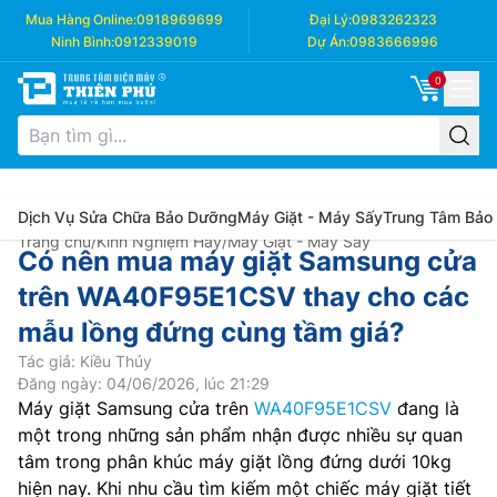
Mua Hàng Online:
0918969699
Đại Lý:
0983262323
Ninh Bình:
0912339019
Dự Án:
0983666996
0
Dịch Vụ Sửa Chữa Bảo Dưỡng
Máy Giặt - Máy Sấy
Trung Tâm Bảo
Trang chủ
/
Kinh Nghiệm Hay
/
Máy Giặt - Máy Sấy
Có nên mua máy giặt Samsung cửa
trên WA40F95E1CSV thay cho các
mẫu lồng đứng cùng tầm giá?
Tác giả: Kiều Thúy
Đăng ngày: 04/06/2026, lúc 21:29
Máy giặt Samsung cửa trên
WA40F95E1CSV
đang là
một trong những sản phẩm nhận được nhiều sự quan
tâm trong phân khúc máy giặt lồng đứng dưới 10kg
hiện nay. Khi nhu cầu tìm kiếm một chiếc máy giặt tiết