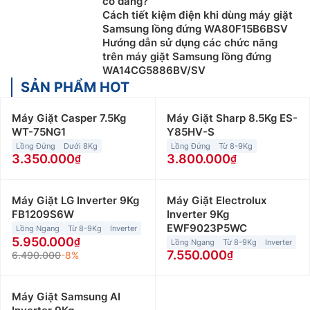
có đáng?
Cách tiết kiệm điện khi dùng máy giặt
Samsung lồng đứng WA80F15B6BSV
Hướng dẫn sử dụng các chức năng
trên máy giặt Samsung lồng đứng
WA14CG5886BV/SV
SẢN PHẨM HOT
Máy Giặt Casper 7.5Kg
Máy Giặt Sharp 8.5Kg ES-
WT-75NG1
Y85HV-S
Lồng Đứng
Dưới 8Kg
Lồng Đứng
Từ 8-9Kg
3.350.000
3.800.000
Máy Giặt LG Inverter 9Kg
Máy Giặt Electrolux
FB1209S6W
Inverter 9Kg
EWF9023P5WC
Lồng Ngang
Từ 8-9Kg
Inverter
5.950.000
Lồng Ngang
Từ 8-9Kg
Inverter
7.550.000
6.490.000
-8%
Máy Giặt Samsung AI