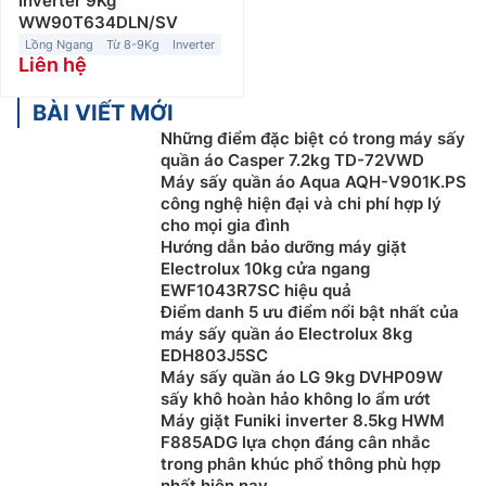
Inverter 9Kg
WW90T634DLN/SV
Lồng Ngang
Từ 8-9Kg
Inverter
Liên hệ
BÀI VIẾT MỚI
Những điểm đặc biệt có trong máy sấy
quần áo Casper 7.2kg TD-72VWD
Máy sấy quần áo Aqua AQH-V901K.PS
công nghệ hiện đại và chi phí hợp lý
cho mọi gia đình
Hướng dẫn bảo dưỡng máy giặt
Electrolux 10kg cửa ngang
EWF1043R7SC hiệu quả
Điểm danh 5 ưu điểm nổi bật nhất của
máy sấy quần áo Electrolux 8kg
EDH803J5SC
Máy sấy quần áo LG 9kg DVHP09W
sấy khô hoàn hảo không lo ẩm ướt
Máy giặt Funiki inverter 8.5kg HWM
F885ADG lựa chọn đáng cân nhắc
trong phân khúc phổ thông phù hợp
nhất hiện nay