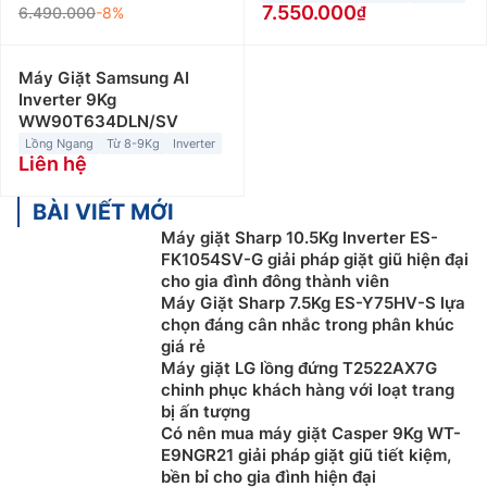
7.550.000
6.490.000
-8%
Máy Giặt Samsung AI
Inverter 9Kg
WW90T634DLN/SV
Lồng Ngang
Từ 8-9Kg
Inverter
Liên hệ
BÀI VIẾT MỚI
Máy giặt Sharp 10.5Kg Inverter ES-
FK1054SV-G giải pháp giặt giũ hiện đại
cho gia đình đông thành viên
Máy Giặt Sharp 7.5Kg ES-Y75HV-S lựa
chọn đáng cân nhắc trong phân khúc
giá rẻ
Máy giặt LG lồng đứng T2522AX7G
chinh phục khách hàng với loạt trang
bị ấn tượng
Có nên mua máy giặt Casper 9Kg WT-
E9NGR21 giải pháp giặt giũ tiết kiệm,
bền bỉ cho gia đình hiện đại