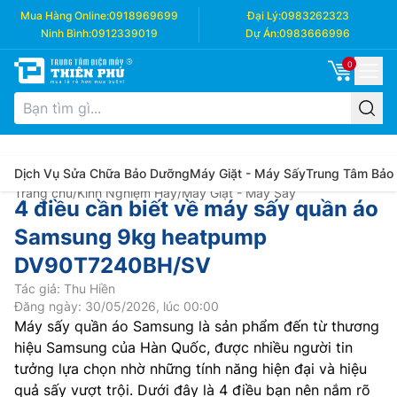
Mua Hàng Online:
0918969699
Đại Lý:
0983262323
Ninh Bình:
0912339019
Dự Án:
0983666996
0
Dịch Vụ Sửa Chữa Bảo Dưỡng
Máy Giặt - Máy Sấy
Trung Tâm Bảo
Trang chủ
/
Kinh Nghiệm Hay
/
Máy Giặt - Máy Sấy
4 điều cần biết về máy sấy quần áo
Samsung 9kg heatpump
DV90T7240BH/SV
Tác giả: Thu Hiền
Đăng ngày: 30/05/2026, lúc 00:00
Máy sấy quần áo Samsung là sản phẩm đến từ thương
hiệu Samsung của Hàn Quốc, được nhiều người tin
tưởng lựa chọn nhờ những tính năng hiện đại và hiệu
quả sấy vượt trội. Dưới đây là 4 điều bạn nên nắm rõ