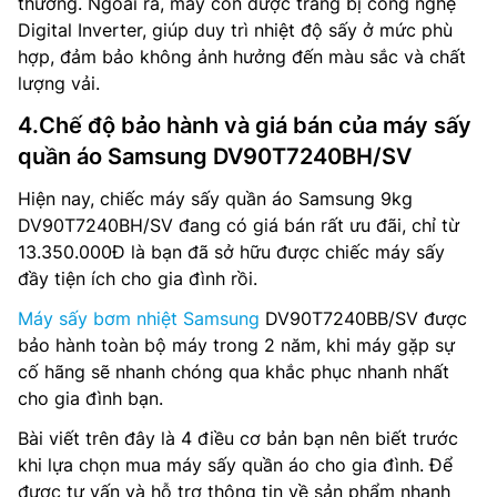
thường. Ngoài ra, máy còn được trang bị công nghệ
Digital Inverter, giúp duy trì nhiệt độ sấy ở mức phù
hợp, đảm bảo không ảnh hưởng đến màu sắc và chất
lượng vải.
4.Chế độ bảo hành và giá bán của máy sấy
quần áo Samsung DV90T7240BH/SV
Hiện nay, chiếc máy sấy quần áo Samsung 9kg
DV90T7240BH/SV đang có giá bán rất ưu đãi, chỉ từ
13.350.000Đ là bạn đã sở hữu được chiếc máy sấy
đầy tiện ích cho gia đình rồi.
Máy sấy bơm nhiệt Samsung
DV90T7240BB/SV được
bảo hành toàn bộ máy trong 2 năm, khi máy gặp sự
cố hãng sẽ nhanh chóng qua khắc phục nhanh nhất
cho gia đình bạn.
Bài viết trên đây là 4 điều cơ bản bạn nên biết trước
khi lựa chọn mua máy sấy quần áo cho gia đình. Để
được tư vấn và hỗ trợ thông tin về sản phẩm nhanh