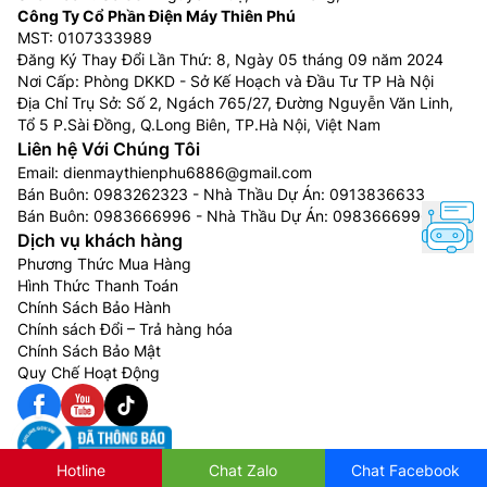
Công Ty Cổ Phần Điện Máy Thiên Phú
MST: 0107333989
Đăng Ký Thay Đổi Lần Thứ: 8, Ngày 05 tháng 09 năm 2024
Nơi Cấp: Phòng DKKD - Sở Kế Hoạch và Đầu Tư TP Hà Nội
Địa Chỉ Trụ Sở: Số 2, Ngách 765/27, Đường Nguyễn Văn Linh,
Tổ 5 P.Sài Đồng, Q.Long Biên, TP.Hà Nội, Việt Nam
Liên hệ Với Chúng Tôi
Email:
dienmaythienphu6886@gmail.com
Bán Buôn:
0983262323
- Nhà Thầu Dự Án:
0913836633
Bán Buôn:
0983666996
- Nhà Thầu Dự Án:
0983666996
Dịch vụ khách hàng
Phương Thức Mua Hàng
Hình Thức Thanh Toán
Chính Sách Bảo Hành
Chính sách Đổi – Trả hàng hóa
Chính Sách Bảo Mật
Quy Chế Hoạt Động
Hotline
Chat Zalo
Chat Facebook