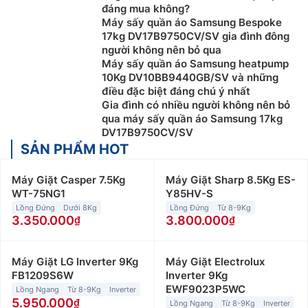
đáng mua không?
Máy sấy quần áo Samsung Bespoke
17kg DV17B9750CV/SV gia đình đông
người không nên bỏ qua
Máy sấy quần áo Samsung heatpump
10Kg DV10BB9440GB/SV và những
điều đặc biệt đáng chú ý nhất
Gia đình có nhiều người không nên bỏ
qua máy sấy quần áo Samsung 17kg
DV17B9750CV/SV
SẢN PHẨM HOT
Máy Giặt Casper 7.5Kg
Máy Giặt Sharp 8.5Kg ES-
WT-75NG1
Y85HV-S
Lồng Đứng
Dưới 8Kg
Lồng Đứng
Từ 8-9Kg
3.350.000
3.800.000
Máy Giặt LG Inverter 9Kg
Máy Giặt Electrolux
FB1209S6W
Inverter 9Kg
EWF9023P5WC
Lồng Ngang
Từ 8-9Kg
Inverter
5.950.000
Lồng Ngang
Từ 8-9Kg
Inverter