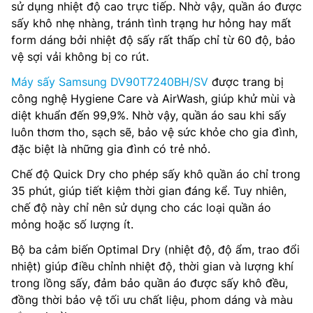
sử dụng nhiệt độ cao trực tiếp. Nhờ vậy, quần áo được
sấy khô nhẹ nhàng, tránh tình trạng hư hỏng hay mất
form dáng bởi nhiệt độ sấy rất thấp chỉ từ 60 độ, bảo
vệ sợi vải không bị co rút.
Máy sấy Samsung DV90T7240BH/SV
được trang bị
công nghệ Hygiene Care và AirWash, giúp khử mùi và
diệt khuẩn đến 99,9%. Nhờ vậy, quần áo sau khi sấy
luôn thơm tho, sạch sẽ, bảo vệ sức khỏe cho gia đình,
đặc biệt là những gia đình có trẻ nhỏ.
Chế độ Quick Dry cho phép sấy khô quần áo chỉ trong
35 phút, giúp tiết kiệm thời gian đáng kể. Tuy nhiên,
chế độ này chỉ nên sử dụng cho các loại quần áo
mỏng hoặc số lượng ít.
Bộ ba cảm biến Optimal Dry (nhiệt độ, độ ẩm, trao đổi
nhiệt) giúp điều chỉnh nhiệt độ, thời gian và lượng khí
trong lồng sấy, đảm bảo quần áo được sấy khô đều,
đồng thời bảo vệ tối ưu chất liệu, phom dáng và màu