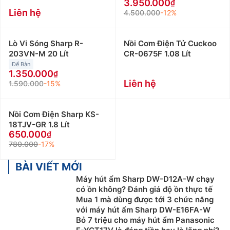
3.950.000
Liên hệ
4.500.000
-12%
Lò Vi Sóng Sharp R-
Nồi Cơm Điện Tử Cuckoo
203VN-M 20 Lít
CR-0675F 1.08 Lít
Để Bàn
1.350.000
Liên hệ
1.590.000
-15%
Nồi Cơm Điện Sharp KS-
18TJV-GR 1.8 Lít
650.000
780.000
-17%
BÀI VIẾT MỚI
Máy hút ẩm Sharp DW-D12A-W chạy
có ồn không? Đánh giá độ ồn thực tế
Mua 1 mà dùng được tới 3 chức năng
với máy hút ẩm Sharp DW-E16FA-W
Bỏ 7 triệu cho máy hút ẩm Panasonic