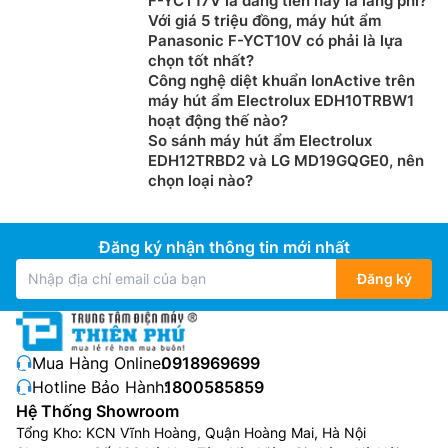
F-YCT17V là đáng tiền hay là lãng phí?
Với giá 5 triệu đồng, máy hút ẩm
Panasonic F-YCT10V có phải là lựa
chọn tốt nhất?
Công nghệ diệt khuẩn IonActive trên
máy hút ẩm Electrolux EDH10TRBW1
hoạt động thế nào?
So sánh máy hút ẩm Electrolux
EDH12TRBD2 và LG MD19GQGE0, nên
chọn loại nào?
Đăng ký nhận thông tin mới nhất
Đăng ký
Mua Hàng Online:
0918969699
Hotline Bảo Hành:
1800585859
Hệ Thống Showroom
Tổng Kho: KCN Vĩnh Hoàng, Quận Hoàng Mai, Hà Nội