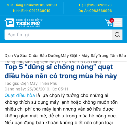
Mua Hàng Online:
0918969699
Đại Lý:
0983262323
Ninh Bình:
0912339019
Dự Án:
0983666996
0
Dịch Vụ Sửa Chữa Bảo Dưỡng
Máy Giặt - Máy Sấy
Trung Tâm Bảo
Trang chủ
/
Kinh Nghiệm Hay
/
Tư Vấn về Đồ Gia Dụng
Top 5 “dũng sĩ chống nóng” quạt
điều hòa nên có trong mùa hè này
Tác giả: Điện Máy Thiên Phú
Đăng ngày: 25/08/2019, lúc 05:11
Quạt điều hòa
là lựa chọn lý tưởng cho những ai
không thích sử dụng máy lạnh hoặc không muốn tốn
nhiều chi phí cho máy lạnh nhưng vẫn sở hữu được
không gian mát mẻ, dễ chịu trong mùa hè nóng nực.
Nếu bạn đang băn khoăn không biết nên chọn loại