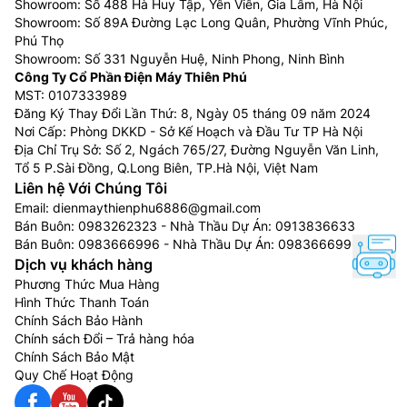
Showroom: Số 488 Hà Huy Tập, Yên Viên, Gia Lâm, Hà Nội
Showroom: Số 89A Đường Lạc Long Quân, Phường Vĩnh Phúc,
Phú Thọ
Showroom: Số 331 Nguyễn Huệ, Ninh Phong, Ninh Bình
Công Ty Cổ Phần Điện Máy Thiên Phú
MST: 0107333989
Đăng Ký Thay Đổi Lần Thứ: 8, Ngày 05 tháng 09 năm 2024
Nơi Cấp: Phòng DKKD - Sở Kế Hoạch và Đầu Tư TP Hà Nội
Địa Chỉ Trụ Sở: Số 2, Ngách 765/27, Đường Nguyễn Văn Linh,
Tổ 5 P.Sài Đồng, Q.Long Biên, TP.Hà Nội, Việt Nam
Liên hệ Với Chúng Tôi
Email:
dienmaythienphu6886@gmail.com
Bán Buôn:
0983262323
- Nhà Thầu Dự Án:
0913836633
Bán Buôn:
0983666996
- Nhà Thầu Dự Án:
0983666996
Dịch vụ khách hàng
Phương Thức Mua Hàng
Hình Thức Thanh Toán
Chính Sách Bảo Hành
Chính sách Đổi – Trả hàng hóa
Chính Sách Bảo Mật
Quy Chế Hoạt Động