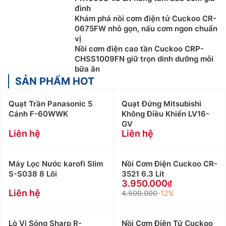
đình
Khám phá nồi cơm điện tử Cuckoo CR-
0675FW nhỏ gọn, nấu cơm ngon chuẩn
vị
Nồi cơm điện cao tần Cuckoo CRP-
CHSS1009FN giữ trọn dinh dưỡng mỗi
bữa ăn
SẢN PHẨM HOT
Quạt Trần Panasonic 5
Quạt Đứng Mitsubishi
Cánh F-60WWK
Không Điều Khiển LV16-
GV
Liên hệ
Liên hệ
Máy Lọc Nước karofi Slim
Nồi Cơm Điện Cuckoo CR-
S-S038 8 Lõi
3521 6.3 Lít
3.950.000
Liên hệ
4.500.000
-12%
Lò Vi Sóng Sharp R-
Nồi Cơm Điện Tử Cuckoo