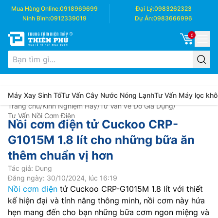
Mua Hàng Online:
0918969699
Đại Lý:
0983262323
Ninh Bình:
0912339019
Dự Án:
0983666996
0
Máy Xay Sinh Tố
Tư Vấn Cây Nước Nóng Lạnh
Tư Vấn Máy lọc khô
Trang chủ
/
Kinh Nghiệm Hay
/
Tư Vấn về Đồ Gia Dụng
/
Tư Vấn Nồi Cơm Điện
Nồi cơm điện tử Cuckoo CRP-
G1015M 1.8 lít cho những bữa ăn
thêm chuẩn vị hơn
Tác giả: Dung
Đăng ngày: 30/10/2024, lúc 16:19
Nồi cơm điện
tử Cuckoo CRP-G1015M 1.8 lít với thiết
kế hiện đại và tính năng thông minh, nồi cơm này hứa
hẹn mang đến cho bạn những bữa cơm ngon miệng và