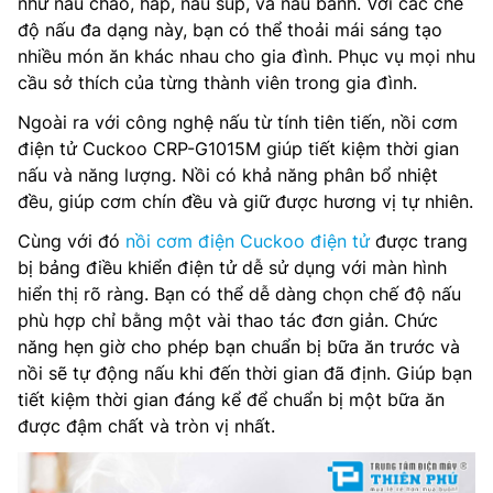
như nấu cháo, hấp, nấu súp, và nấu bánh. Với các chế
độ nấu đa dạng này, bạn có thể thoải mái sáng tạo
nhiều món ăn khác nhau cho gia đình. Phục vụ mọi nhu
cầu sở thích của từng thành viên trong gia đình.
Ngoài ra với công nghệ nấu từ tính tiên tiến, nồi cơm
điện tử Cuckoo CRP-G1015M giúp tiết kiệm thời gian
nấu và năng lượng. Nồi có khả năng phân bổ nhiệt
đều, giúp cơm chín đều và giữ được hương vị tự nhiên.
Cùng với đó
nồi cơm điện Cuckoo điện tử
được trang
bị bảng điều khiển điện tử dễ sử dụng với màn hình
hiển thị rõ ràng. Bạn có thể dễ dàng chọn chế độ nấu
phù hợp chỉ bằng một vài thao tác đơn giản. Chức
năng hẹn giờ cho phép bạn chuẩn bị bữa ăn trước và
nồi sẽ tự động nấu khi đến thời gian đã định. Giúp bạn
tiết kiệm thời gian đáng kể để chuẩn bị một bữa ăn
được đậm chất và tròn vị nhất.