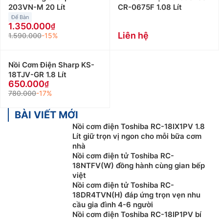
203VN-M 20 Lít
CR-0675F 1.08 Lít
Để Bàn
1.350.000
Liên hệ
1.590.000
-15%
Nồi Cơm Điện Sharp KS-
18TJV-GR 1.8 Lít
650.000
780.000
-17%
BÀI VIẾT MỚI
Nồi cơm điện Toshiba RC-18IX1PV 1.8
Lít giữ trọn vị ngon cho mỗi bữa cơm
nhà
Nồi cơm điện tử Toshiba RC-
18NTFV(W) đồng hành cùng gian bếp
việt
Nồi cơm điện tử Toshiba RC-
18DR4TVN(H) đáp ứng trọn vẹn nhu
cầu gia đình 4-6 người
Nồi cơm điện Toshiba RC-18IP1PV bí