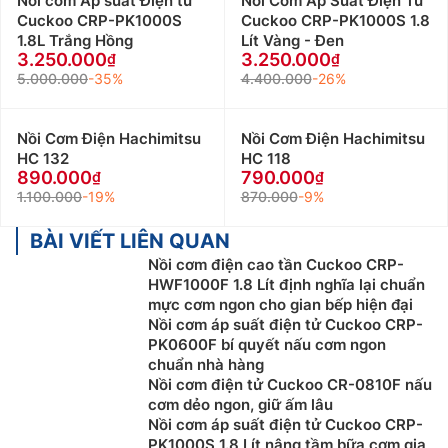
Nồi cơm Áp suất Điện tử
Nồi Cơm Áp Suất Điện Tử
Cuckoo CRP-PK1000S
Cuckoo CRP-PK1000S 1.8
1.8L Trắng Hồng
Lít Vàng - Đen
3.250.000
3.250.000
5.000.000
-35%
4.400.000
-26%
Nồi Cơm Điện Hachimitsu
Nồi Cơm Điện Hachimitsu
HC 132
HC 118
890.000
790.000
1.100.000
-19%
870.000
-9%
BÀI VIẾT LIÊN QUAN
Nồi cơm điện cao tần Cuckoo CRP-
HWF1000F 1.8 Lít định nghĩa lại chuẩn
mực cơm ngon cho gian bếp hiện đại
Nồi cơm áp suất điện tử Cuckoo CRP-
PK0600F bí quyết nấu cơm ngon
chuẩn nhà hàng
Nồi cơm điện tử Cuckoo CR-0810F nấu
cơm dẻo ngon, giữ ấm lâu
Nồi cơm áp suất điện tử Cuckoo CRP-
PK1000S 1.8 Lít nâng tầm bữa cơm gia