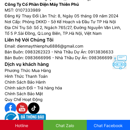
Công Ty Cổ Phần Điện Máy Thiên Phú
MST: 0107333989
Đăng Ký Thay Đổi Lần Thứ: 8, Ngày 05 tháng 09 năm 2024
Nơi Cấp: Phòng DKKD - Sở Kế Hoạch và Đầu Tư TP Hà Nội
Địa Chỉ Trụ Sở: Số 2, Ngách 765/27, Đường Nguyễn Văn Linh,
Tổ 5 P.Sài Đồng, Q.Long Biên, TP.Hà Nội, Việt Nam
Liên hệ Với Chúng Tôi
Email:
dienmaythienphu6886@gmail.com
Bán Buôn:
0983262323
- Nhà Thầu Dự Án:
0913836633
Bán Buôn:
0983666996
- Nhà Thầu Dự Án:
0983666996
Dịch vụ khách hàng
Phương Thức Mua Hàng
Hình Thức Thanh Toán
Chính Sách Bảo Hành
Chính sách Đổi – Trả hàng hóa
Chính Sách Bảo Mật
Quy Chế Hoạt Động
Hotline
Chat Zalo
Chat Facebook