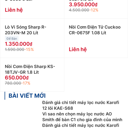
3.950.000
Liên hệ
4.500.000
-12%
Lò Vi Sóng Sharp R-
Nồi Cơm Điện Tử Cuckoo
203VN-M 20 Lít
CR-0675F 1.08 Lít
Để Bàn
1.350.000
Liên hệ
1.590.000
-15%
Nồi Cơm Điện Sharp KS-
18TJV-GR 1.8 Lít
650.000
780.000
-17%
BÀI VIẾT MỚI
Đánh giá chi tiết máy lọc nước Karofi
12 lõi KAE-S68
Vì sao nên chọn máy lọc nước AO
Smith để bàn C1 cho gia đình của mình
Đánh giá chi tiết máy lọc nước Karofi