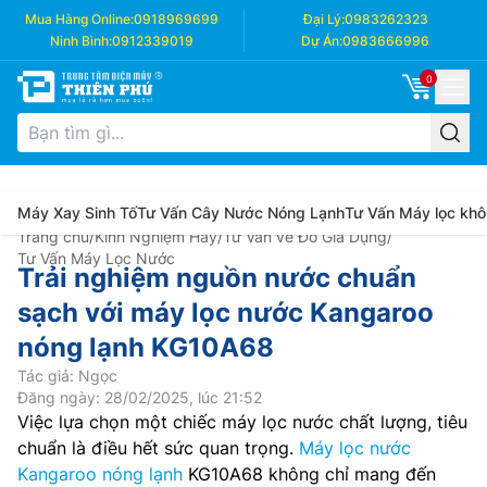
Mua Hàng Online:
0918969699
Đại Lý:
0983262323
Ninh Bình:
0912339019
Dự Án:
0983666996
0
Máy Xay Sinh Tố
Tư Vấn Cây Nước Nóng Lạnh
Tư Vấn Máy lọc khô
Trang chủ
/
Kinh Nghiệm Hay
/
Tư Vấn về Đồ Gia Dụng
/
Tư Vấn Máy Lọc Nước
Trải nghiệm nguồn nước chuẩn
sạch với máy lọc nước Kangaroo
nóng lạnh KG10A68
Tác giả: Ngọc
Đăng ngày: 28/02/2025, lúc 21:52
Việc lựa chọn một chiếc máy lọc nước chất lượng, tiêu
chuẩn là điều hết sức quan trọng.
Máy lọc nước
Kangaroo nóng lạnh
KG10A68 không chỉ mang đến