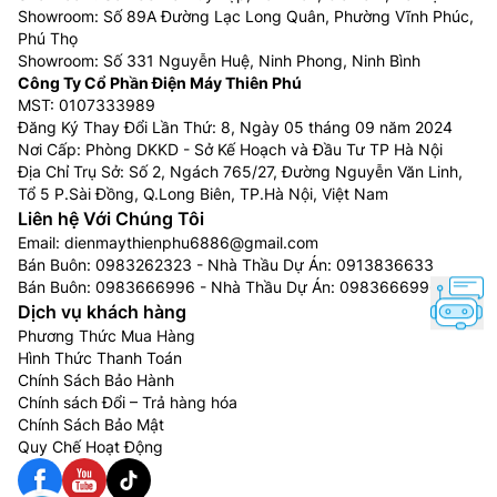
Showroom: Số 89A Đường Lạc Long Quân, Phường Vĩnh Phúc,
Phú Thọ
Showroom: Số 331 Nguyễn Huệ, Ninh Phong, Ninh Bình
Công Ty Cổ Phần Điện Máy Thiên Phú
MST: 0107333989
Đăng Ký Thay Đổi Lần Thứ: 8, Ngày 05 tháng 09 năm 2024
Nơi Cấp: Phòng DKKD - Sở Kế Hoạch và Đầu Tư TP Hà Nội
Địa Chỉ Trụ Sở: Số 2, Ngách 765/27, Đường Nguyễn Văn Linh,
Tổ 5 P.Sài Đồng, Q.Long Biên, TP.Hà Nội, Việt Nam
Liên hệ Với Chúng Tôi
Email:
dienmaythienphu6886@gmail.com
Bán Buôn:
0983262323
- Nhà Thầu Dự Án:
0913836633
Bán Buôn:
0983666996
- Nhà Thầu Dự Án:
0983666996
Dịch vụ khách hàng
Phương Thức Mua Hàng
Hình Thức Thanh Toán
Chính Sách Bảo Hành
Chính sách Đổi – Trả hàng hóa
Chính Sách Bảo Mật
Quy Chế Hoạt Động