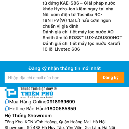
tủ đứng KAE-S86 – Giải pháp nước
khỏe Hydro-ion kiềm ngay tại nhà
Nồi cơm điện tử Toshiba RC-
18NTFV(W) 1.8 Lít nấu cơm ngon
chuẩn vị gia đình
Đánh giá chi tiết máy lọc nước AO
Smith âm tủ ROSS™ LUX-AOU800HOT
Đánh giá chi tiết máy lọc nước Karofi
10 lõi Livotec 606
Đăng ký nhận thông tin mới nhất
Đăng ký
Mua Hàng Online:
0918969699
Hotline Bảo Hành:
1800585859
Hệ Thống Showroom
Tổng Kho: KCN Vĩnh Hoàng, Quận Hoàng Mai, Hà Nội
Showroom: Số 488 Hà Huy Tập, Yên Viên, Gia Lâm, Hà Nội