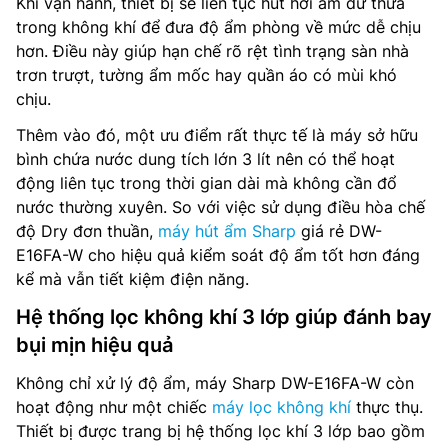
Khi vận hành, thiết bị sẽ liên tục hút hơi ẩm dư thừa
trong không khí để đưa độ ẩm phòng về mức dễ chịu
hơn. Điều này giúp hạn chế rõ rệt tình trạng sàn nhà
trơn trượt, tường ẩm mốc hay quần áo có mùi khó
chịu.
Thêm vào đó, một ưu điểm rất thực tế là máy sở hữu
bình chứa nước dung tích lớn 3 lít nên có thể hoạt
động liên tục trong thời gian dài mà không cần đổ
nước thường xuyên. So với việc sử dụng điều hòa chế
độ Dry đơn thuần,
máy hút ẩm Sharp
giá rẻ DW-
E16FA-W cho hiệu quả kiểm soát độ ẩm tốt hơn đáng
kể mà vẫn tiết kiệm điện năng.
Hệ thống lọc không khí 3 lớp giúp đánh bay
bụi mịn hiệu quả
Không chỉ xử lý độ ẩm, máy Sharp DW-E16FA-W còn
hoạt động như một chiếc
máy lọc không khí
thực thụ.
Thiết bị được trang bị hệ thống lọc khí 3 lớp bao gồm