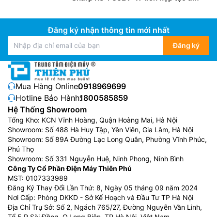
Đăng ký nhận thông tin mới nhất
Đăng ký
Mua Hàng Online:
0918969699
Hotline Bảo Hành:
1800585859
Hệ Thống Showroom
Tổng Kho: KCN Vĩnh Hoàng, Quận Hoàng Mai, Hà Nội
Showroom: Số 488 Hà Huy Tập, Yên Viên, Gia Lâm, Hà Nội
Showroom: Số 89A Đường Lạc Long Quân, Phường Vĩnh Phúc,
Phú Thọ
Showroom: Số 331 Nguyễn Huệ, Ninh Phong, Ninh Bình
Công Ty Cổ Phần Điện Máy Thiên Phú
MST: 0107333989
Đăng Ký Thay Đổi Lần Thứ: 8, Ngày 05 tháng 09 năm 2024
Nơi Cấp: Phòng DKKD - Sở Kế Hoạch và Đầu Tư TP Hà Nội
Địa Chỉ Trụ Sở: Số 2, Ngách 765/27, Đường Nguyễn Văn Linh,
Tổ 5 P.Sài Đồng, Q.Long Biên, TP.Hà Nội, Việt Nam