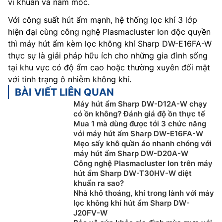
vi khuẩn và nấm mốc.
Với công suất hút ẩm mạnh, hệ thống lọc khí 3 lớp
hiện đại cùng công nghệ Plasmacluster Ion độc quyền
thì máy hút ẩm kèm lọc không khí Sharp DW-E16FA-W
thực sự là giải pháp hữu ích cho những gia đình sống
tại khu vực có độ ẩm cao hoặc thường xuyên đối mặt
với tình trạng ô nhiễm không khí.
BÀI VIẾT LIÊN QUAN
Máy hút ẩm Sharp DW-D12A-W chạy
có ồn không? Đánh giá độ ồn thực tế
Mua 1 mà dùng được tới 3 chức năng
với máy hút ẩm Sharp DW-E16FA-W
Mẹo sấy khô quần áo nhanh chóng với
máy hút ẩm Sharp DW-D20A-W
Công nghệ Plasmacluster Ion trên máy
hút ẩm Sharp DW-T30HV-W diệt
khuẩn ra sao?
Nhà khô thoáng, khí trong lành với máy
lọc không khí hút ẩm Sharp DW-
J20FV-W