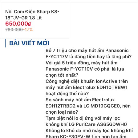
Nồi Cơm Điện Sharp KS-
18TJV-GR 1.8 Lít
650.000
780.000
-17%
BÀI VIẾT MỚI
Bỏ 7 triệu cho máy hút ẩm Panasonic
F-YCT17V là đáng tiền hay là lãng phí?
Với giá 5 triệu đồng, máy hút ẩm
Panasonic F-YCT10V có phải là lựa
chọn tốt nhất?
Công nghệ diệt khuẩn IonActive trên
máy hút ẩm Electrolux EDH10TRBW1
hoạt động thế nào?
So sánh máy hút ẩm Electrolux
EDH12TRBD2 và LG MD19GQGE0, nên
chọn loại nào?
Tạm biệt nỗi lo dị ứng với máy lọc
không khí LG PuriCare AS65GDWH0
Không lo khô da nhờ máy lọc không khí
Sharp KC-F30EV-W tích hợp tạo ẩm