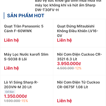
Bảo vệ sức khỏe gia đình mùa mưa với
máy lọc không khí và hút ẩm Sharp
DW-T30FV-H
SẢN PHẨM HOT
Quạt Trần Panasonic 5
Quạt Đứng Mitsubishi
Cánh F-60WWK
Không Điều Khiển LV16-
GV
Liên hệ
Liên hệ
Máy Lọc Nước karofi Slim
Nồi Cơm Điện Cuckoo CR-
S-S038 8 Lõi
3521 6.3 Lít
3.950.000
Liên hệ
4.500.000
-12%
Lò Vi Sóng Sharp R-
Nồi Cơm Điện Tử Cuckoo
203VN-M 20 Lít
CR-0675F 1.08 Lít
Để Bàn
1.350.000
Liên hệ
1.590.000
-15%