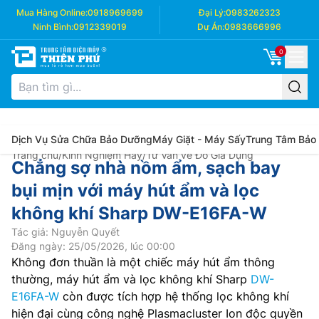
Mua Hàng Online:
0918969699
Đại Lý:
0983262323
Ninh Bình:
0912339019
Dự Án:
0983666996
0
Dịch Vụ Sửa Chữa Bảo Dưỡng
Máy Giặt - Máy Sấy
Trung Tâm Bảo
Trang chủ
/
Kinh Nghiệm Hay
/
Tư Vấn về Đồ Gia Dụng
Chẳng sợ nhà nồm ẩm, sạch bay
bụi mịn với máy hút ẩm và lọc
không khí Sharp DW-E16FA-W
Tác giả: Nguyễn Quyết
Đăng ngày: 25/05/2026, lúc 00:00
Không đơn thuần là một chiếc máy hút ẩm thông
thường, máy hút ẩm và lọc không khí Sharp
DW-
E16FA-W
còn được tích hợp hệ thống lọc không khí
hiện đại cùng công nghệ Plasmacluster Ion độc quyền