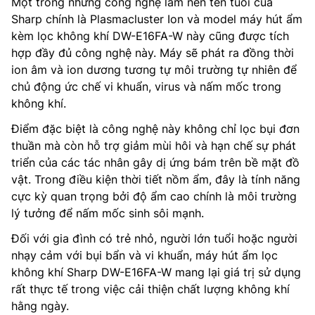
Một trong những công nghệ làm nên tên tuổi của
Sharp chính là Plasmacluster Ion và model máy hút ẩm
kèm lọc không khí DW-E16FA-W này cũng được tích
hợp đầy đủ công nghệ này. Máy sẽ phát ra đồng thời
ion âm và ion dương tương tự môi trường tự nhiên để
chủ động ức chế vi khuẩn, virus và nấm mốc trong
không khí.
Điểm đặc biệt là công nghệ này không chỉ lọc bụi đơn
thuần mà còn hỗ trợ giảm mùi hôi và hạn chế sự phát
triển của các tác nhân gây dị ứng bám trên bề mặt đồ
vật. Trong điều kiện thời tiết nồm ẩm, đây là tính năng
cực kỳ quan trọng bởi độ ẩm cao chính là môi trường
lý tưởng để nấm mốc sinh sôi mạnh.
Đối với gia đình có trẻ nhỏ, người lớn tuổi hoặc người
nhạy cảm với bụi bẩn và vi khuẩn, máy hút ẩm lọc
không khí Sharp DW-E16FA-W mang lại giá trị sử dụng
rất thực tế trong việc cải thiện chất lượng không khí
hằng ngày.