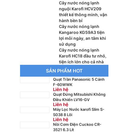
Cây nước nóng lạnh
nguội Karofi HCV209
thiết kế thông minh, vận
hành bền bỉ
Cây nước nóng lạnh
Kangaroo KG59A3 tiện
lợi mỗi ngày, an tâm khi
sử dụng
Cây nước nóng lạnh
Karofi HC18 đầu tư nhỏ,
tiện ích lớn cho cả nhà
SẢN PHẨM HOT
Quạt Trần Panasonic 5 Cánh
F-60WWK
Liên hệ
Quạt Đứng Mitsubishi Không
Điều Khiển LV16-GV
Liên hệ
Máy Lọc Nước karofi Slim S-
S038 8 Lõi
Liên hệ
Nồi Cơm Điện Cuckoo CR-
3521 6.3 Lít