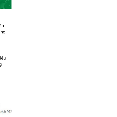
ồn
cho
iệu
g