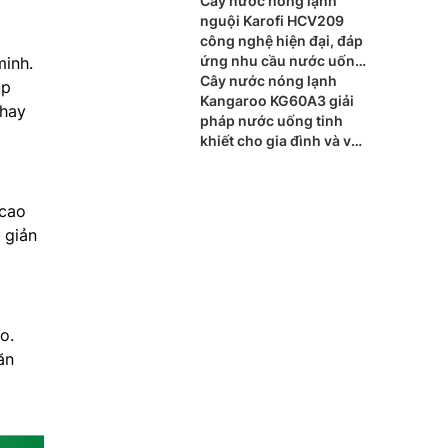
Cây nước nóng lạnh
nguội Karofi HCV209
công nghệ hiện đại, đáp
ứng nhu cầu nước uống
minh.
mỗi ngày
Cây nước nóng lạnh
úp
Kangaroo KG60A3 giải
 hay
pháp nước uống tinh
khiết cho gia đình và văn
phòng
 cao
 giản
o.
ăn