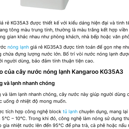
á rẻ KG35A3 được thiết kế với kiểu dáng hiện đại và tinh t
ng tông màu trung tính, thường là màu trắng kết hợp viền
ông gian khác nhau như phòng khách, nhà bếp hoặc văn ph
nước
nóng lạnh
giá rẻ KG35A3 được tính toán để gọn nhẹ n
 chứa đựng lượng nước lớn. Bố trí vòi nước nóng lạnh đượ
ới người dùng, bảo đảm tính thuận tiện cao.
áo của cây nước nóng lạnh Kangaroo KG35A3
g và lạnh nhanh chóng
g và làm lạnh nhanh chóng, cây nước này giúp người dùng 
c uống ở nhiệt độ mong muốn.
ợc tích hợp công nghệ block
tủ lạnh
chuyên dụng, mang lại
 5°C – 10°C. Trong khi đó, công nghệ làm nóng sử dụng th
úp gia nhiệt nước lên đến 95°C để pha trà, cà phê hoặc nấu 