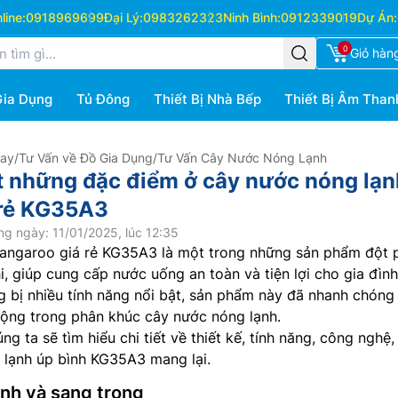
ine:
0918969699
Đại Lý:
0983262323
Ninh Bình:
0912339019
Dự Án:
0
Giỏ hàn
Gia Dụng
Tủ Đông
Thiết Bị Nhà Bếp
Thiết Bị Âm Than
Hay
/
Tư Vấn về Đồ Gia Dụng
/
Tư Vấn Cây Nước Nóng Lạnh
ết những đặc điểm ở cây nước nóng lạn
 rẻ KG35A3
g ngày: 11/01/2025, lúc 12:35
angaroo giá rẻ KG35A3 là một trong những sản phẩm đột 
i, giúp cung cấp nước uống an toàn và tiện lợi cho gia đình
 bị nhiều tính năng nổi bật, sản phẩm này đã nhanh chóng 
uộng trong phân khúc cây nước nóng lạnh.
ng ta sẽ tìm hiểu chi tiết về thiết kế, tính năng, công nghệ, 
 lạnh úp bình KG35A3 mang lại.
inh và sang trọng