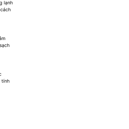
g lạnh
 cách
ảm
 sạch
c
 tính