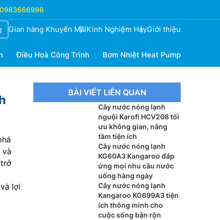
0983666996
Gian hàng Khuyến Mãi
Kinh Nghiệm Hay
Giới thiệu
g
h
Điều Hoà Công Trình
Bơm Nhiệt Heat Pump
BÀI VIẾT LIÊN QUAN
h
Cây nước nóng lạnh
nguội Karofi HCV208 tối
ưu không gian, nâng
tầm tiện ích
phá
Cây nước nóng lạnh
 và
KG60A3 Kangaroo đáp
trở
ứng mọi nhu cầu nước
uống hàng ngày
Cây nước nóng lạnh
và lợi
Kangaroo KG699A3 tiện
ích thông minh cho
cuộc sống bận rộn