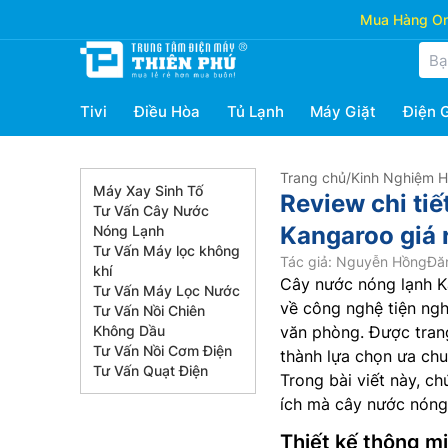
Mua Hàng Onl
Tivi
Điều Hòa
Tủ Lạnh
Máy Giặt
Điện 
Trang chủ
/
Kinh Nghiệm 
Máy Xay Sinh Tố
Review chi ti
Tư Vấn Cây Nước
Kangaroo giá
Nóng Lạnh
Tư Vấn Máy lọc không
Tác giả: Nguyễn Hồng
Đăn
khí
Cây nước nóng lạnh K
Tư Vấn Máy Lọc Nước
về công nghệ tiện ngh
Tư Vấn Nồi Chiên
Không Dầu
văn phòng. Được trang
Tư Vấn Nồi Cơm Điện
thành lựa chọn ưa ch
Tư Vấn Quạt Điện
Trong bài viết này, chú
ích mà cây nước nóng
Thiết kế thông m