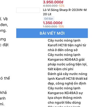
3.950.000
4.500.000
-12%
Lò Vi Sóng Sharp R-203VN-M
20 Lít
ế. Về
Để Bàn
1.350.000
 đen,
1.590.000
-15%
òng.
BÀI VIẾT MỚI
hưng
Cây nước nóng lạnh
c đặt
Karofi HC18 tiện nghi từ
nhà ở đến công sở
Cây nước nóng lạnh
Kangaroo KG64A3 giải
pháp nước uống tiện lợi,
tiết kiệm chi phí
Đánh giá cây nước nóng
có thể
lạnh Karofi HC18 thiết kế
đẹp, công nghệ ổn định
Cây nước nóng lạnh
 khả
Kangaroo KG49A3 sự
lựa chọn thông minh
anh
cho người tiêu dùng
mì.