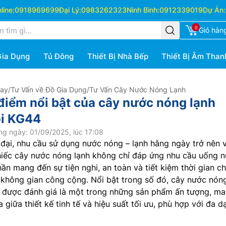
ine:
0918969699
Đại Lý:
0983262323
Ninh Bình:
0912339019
Dự Án:
0
Giỏ hàn
Gia Dụng
Tủ Đông
Thiết Bị Nhà Bếp
Thiết Bị Âm Than
Hay
/
Tư Vấn về Đồ Gia Dụng
/
Tư Vấn Cây Nước Nóng Lạnh
iểm nổi bật của cây nước nóng lạnh
òi KG44
ng ngày: 01/09/2025, lúc 17:08
đại, nhu cầu sử dụng nước nóng – lạnh hằng ngày trở nên 
chiếc cây nước nóng lạnh không chỉ đáp ứng nhu cầu uống 
ần mang đến sự tiện nghi, an toàn và tiết kiệm thời gian ch
không gian công cộng. Nổi bật trong số đó, cây nước nóng
được đánh giá là một trong những sản phẩm ấn tượng, m
 giữa thiết kế tinh tế và hiệu suất tối ưu, phù hợp với đa d