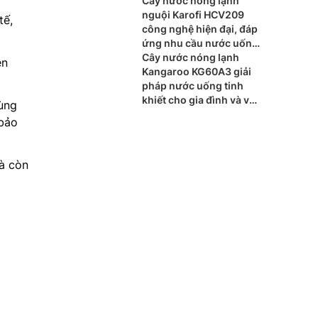
Cây nước nóng lạnh
nguội Karofi HCV209
tế,
công nghệ hiện đại, đáp
ứng nhu cầu nước uống
mỗi ngày
Cây nước nóng lạnh
ện
Kangaroo KG60A3 giải
pháp nước uống tinh
khiết cho gia đình và văn
dùng
phòng
 bảo
mà còn