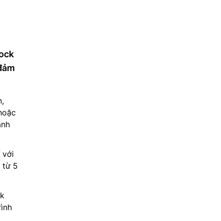
lock
 đảm
n,
hoặc
ạnh
 với
 từ 5
ck
rình