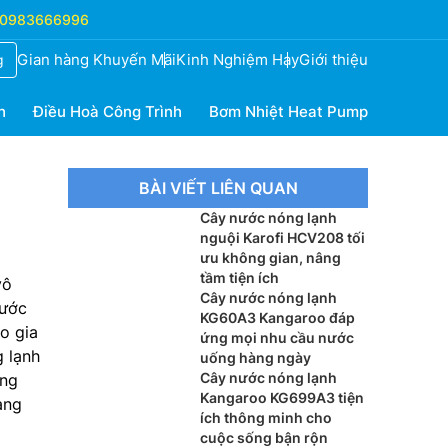
0983666996
Gian hàng Khuyến Mãi
Kinh Nghiệm Hay
Giới thiệu
g
h
Điều Hoà Công Trình
Bơm Nhiệt Heat Pump
BÀI VIẾT LIÊN QUAN
Cây nước nóng lạnh
nguội Karofi HCV208 tối
ưu không gian, nâng
tầm tiện ích
vô
Cây nước nóng lạnh
nước
KG60A3 Kangaroo đáp
o gia
ứng mọi nhu cầu nước
 lạnh
uống hàng ngày
Cây nước nóng lạnh
ang
Kangaroo KG699A3 tiện
ạng
ích thông minh cho
cuộc sống bận rộn