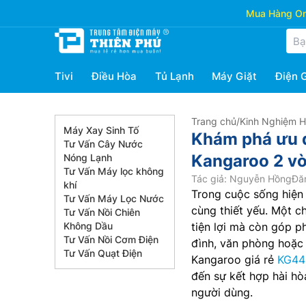
Mua Hàng Onl
Tivi
Điều Hòa
Tủ Lạnh
Máy Giặt
Điện 
Trang chủ
/
Kinh Nghiệm 
Máy Xay Sinh Tố
Khám phá ưu đ
Tư Vấn Cây Nước
Kangaroo 2 v
Nóng Lạnh
Tư Vấn Máy lọc không
Tác giả: Nguyễn Hồng
Đă
khí
Trong cuộc sống hiện 
Tư Vấn Máy Lọc Nước
cùng thiết yếu. Một 
Tư Vấn Nồi Chiên
Không Dầu
tiện lợi mà còn góp ph
Tư Vấn Nồi Cơm Điện
đình, văn phòng hoặc 
Tư Vấn Quạt Điện
Kangaroo giá rẻ
KG44
đến sự kết hợp hài hòa
người dùng.