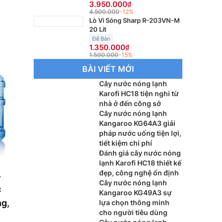
3.950.000
4.500.000
-12%
Lò Vi Sóng Sharp R-203VN-M
20 Lít
Để Bàn
1.350.000
1.590.000
-15%
BÀI VIẾT MỚI
Cây nước nóng lạnh
Karofi HC18 tiện nghi từ
nhà ở đến công sở
Cây nước nóng lạnh
Kangaroo KG64A3 giải
pháp nước uống tiện lợi,
tiết kiệm chi phí
Đánh giá cây nước nóng
lạnh Karofi HC18 thiết kế
đẹp, công nghệ ổn định
4
Cây nước nóng lạnh
c
Kangaroo KG49A3 sự
ng,
lựa chọn thông minh
cho người tiêu dùng