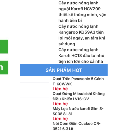
Cây nước nóng lạnh
nguội Karofi HCV209
thiết kế thông minh, vận
hành bền bỉ
Cây nước nóng lạnh
Kangaroo KG59A3 tiện
lợi mỗi ngày, an tâm khi
sử dụng
Cây nước nóng lạnh
Karofi HC18 đầu tư nhỏ,
tiện ích lớn cho cả nhà
SẢN PHẨM HOT
Quạt Trần Panasonic 5 Cánh
F-60WWK
Liên hệ
Quạt Đứng Mitsubishi Không
Điều Khiển LV16-GV
Liên hệ
Máy Lọc Nước karofi Slim S-
S038 8 Lõi
Liên hệ
Nồi Cơm Điện Cuckoo CR-
3521 6.3 Lít