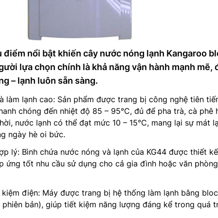
 điểm nổi bật khiến cây nước nóng lạnh Kangaroo b
ười lựa chọn chính là khả năng vận hành mạnh mẽ,
g – lạnh luôn sẵn sàng.
 làm lạnh cao: Sản phẩm được trang bị công nghệ tiên tiế
anh chóng đến nhiệt độ 85 – 95°C, đủ để pha trà, cà phê 
thời, nước lạnh có thể đạt mức 10 – 15°C, mang lại sự mát l
g ngày hè oi bức.
ợp lý: Bình chứa nước nóng và lạnh của KG44 được thiết kế
p ứng tốt nhu cầu sử dụng cho cả gia đình hoặc văn phòng
t kiệm điện: Máy được trang bị hệ thống làm lạnh bằng blo
 phiên bản), giúp tiết kiệm năng lượng đáng kể trong quá t