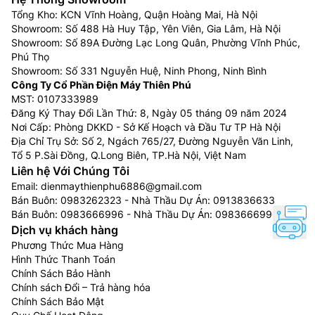
Tổng Kho: KCN Vĩnh Hoàng, Quận Hoàng Mai, Hà Nội
Showroom: Số 488 Hà Huy Tập, Yên Viên, Gia Lâm, Hà Nội
Showroom: Số 89A Đường Lạc Long Quân, Phường Vĩnh Phúc,
Phú Thọ
Showroom: Số 331 Nguyễn Huệ, Ninh Phong, Ninh Bình
Công Ty Cổ Phần Điện Máy Thiên Phú
MST: 0107333989
Đăng Ký Thay Đổi Lần Thứ: 8, Ngày 05 tháng 09 năm 2024
Nơi Cấp: Phòng DKKD - Sở Kế Hoạch và Đầu Tư TP Hà Nội
Địa Chỉ Trụ Sở: Số 2, Ngách 765/27, Đường Nguyễn Văn Linh,
Tổ 5 P.Sài Đồng, Q.Long Biên, TP.Hà Nội, Việt Nam
Liên hệ Với Chúng Tôi
Email:
dienmaythienphu6886@gmail.com
Bán Buôn:
0983262323
- Nhà Thầu Dự Án:
0913836633
Bán Buôn:
0983666996
- Nhà Thầu Dự Án:
0983666996
Dịch vụ khách hàng
Phương Thức Mua Hàng
Hình Thức Thanh Toán
Chính Sách Bảo Hành
Chính sách Đổi – Trả hàng hóa
Chính Sách Bảo Mật