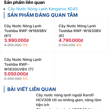
Sản phẩm liên quan
Cây Nước Nóng Lạnh Kangaroo KG43
SẢN PHẨM ĐÁNG QUAN TÂM
Cây Nước Nóng Lạnh
Cây Nước Nóng Lạnh
Toshiba RWF-W1669BV
Toshiba RWF-W1830BV
(K1)
(K)
3.990.000
4.790.000
4.390.000
-9%
5.190.000
-8%
Cây Nước Nóng Lạnh
Toshiba RWF-
W1830UVBV (T)
5.050.000
5.390.000
-6%
BÀI VIẾT LIÊN QUAN
Cây nước nóng lạnh nguội Karofi
HCV208 tối ưu không gian, nâng tầm
tiện ích