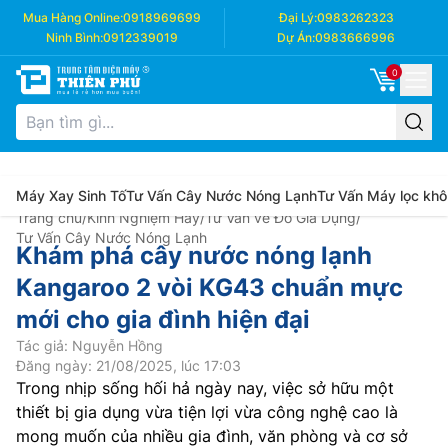
Mua Hàng Online:
0918969699
Đại Lý:
0983262323
Ninh Bình:
0912339019
Dự Án:
0983666996
0
Máy Xay Sinh Tố
Tư Vấn Cây Nước Nóng Lạnh
Tư Vấn Máy lọc khô
Trang chủ
/
Kinh Nghiệm Hay
/
Tư Vấn về Đồ Gia Dụng
/
Tư Vấn Cây Nước Nóng Lạnh
Khám phá cây nước nóng lạnh
Kangaroo 2 vòi KG43 chuẩn mực
mới cho gia đình hiện đại
Tác giả: Nguyễn Hồng
Đăng ngày: 21/08/2025, lúc 17:03
Trong nhịp sống hối hả ngày nay, việc sở hữu một
thiết bị gia dụng vừa tiện lợi vừa công nghệ cao là
mong muốn của nhiều gia đình, văn phòng và cơ sở