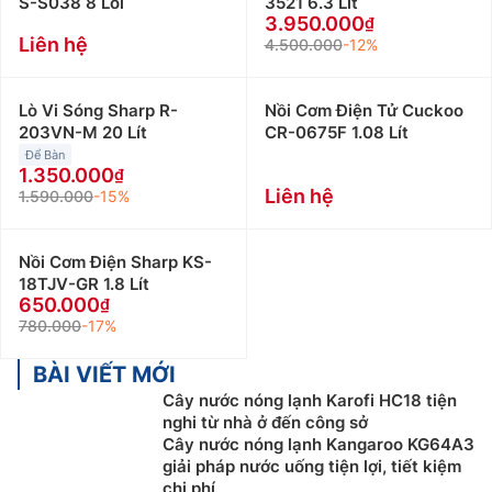
S-S038 8 Lõi
3521 6.3 Lít
3.950.000
Liên hệ
4.500.000
-12%
Lò Vi Sóng Sharp R-
Nồi Cơm Điện Tử Cuckoo
203VN-M 20 Lít
CR-0675F 1.08 Lít
Để Bàn
1.350.000
Liên hệ
1.590.000
-15%
Nồi Cơm Điện Sharp KS-
18TJV-GR 1.8 Lít
650.000
780.000
-17%
BÀI VIẾT MỚI
Cây nước nóng lạnh Karofi HC18 tiện
nghi từ nhà ở đến công sở
Cây nước nóng lạnh Kangaroo KG64A3
giải pháp nước uống tiện lợi, tiết kiệm
chi phí