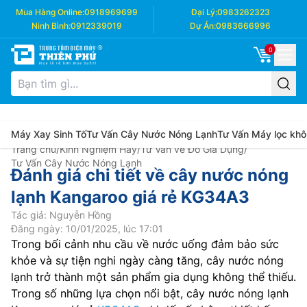
Mua Hàng Online:
0918969699
Đại Lý:
0983262323
Ninh Bình:
0912339019
Dự Án:
0983666996
0
Máy Xay Sinh Tố
Tư Vấn Cây Nước Nóng Lạnh
Tư Vấn Máy lọc khô
Trang chủ
/
Kinh Nghiệm Hay
/
Tư Vấn về Đồ Gia Dụng
/
Tư Vấn Cây Nước Nóng Lạnh
Đánh giá chi tiết về cây nước nóng
lạnh Kangaroo giá rẻ KG34A3
Tác giả: Nguyễn Hồng
Đăng ngày: 10/01/2025, lúc 17:01
Trong bối cảnh nhu cầu về nước uống đảm bảo sức
khỏe và sự tiện nghi ngày càng tăng, cây nước nóng
lạnh trở thành một sản phẩm gia dụng không thể thiếu.
Trong số những lựa chọn nổi bật, cây nước nóng lạnh