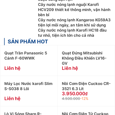
Cây nước nóng lạnh nguội Karofi
HCV209 thiết kế thông minh, vận hành
bền bỉ
Cây nước nóng lạnh Kangaroo KG59A3
tiện lợi mỗi ngày, an tâm khi sử dụng
Cây nước nóng lạnh Karofi HC18 đầu
tư nhỏ, tiện ích lớn cho cả nhà
SẢN PHẨM HOT
Quạt Trần Panasonic 5
Quạt Đứng Mitsubishi
Cánh F-60WWK
Không Điều Khiển LV16-
GV
Liên hệ
Liên hệ
Máy Lọc Nước karofi Slim
Nồi Cơm Điện Cuckoo CR-
S-S038 8 Lõi
3521 6.3 Lít
3.950.000
Liên hệ
4.500.000
-12%
Lò Vi Sóng Sharp R-
Nồi Cơm Điện Tử Cuckoo