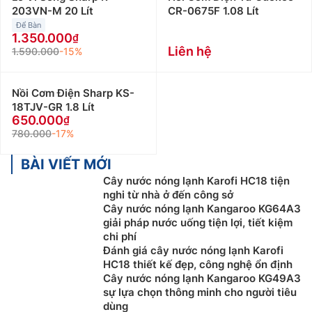
203VN-M 20 Lít
CR-0675F 1.08 Lít
Để Bàn
1.350.000
Liên hệ
1.590.000
-15%
Nồi Cơm Điện Sharp KS-
18TJV-GR 1.8 Lít
650.000
780.000
-17%
BÀI VIẾT MỚI
Cây nước nóng lạnh Karofi HC18 tiện
nghi từ nhà ở đến công sở
Cây nước nóng lạnh Kangaroo KG64A3
giải pháp nước uống tiện lợi, tiết kiệm
chi phí
Đánh giá cây nước nóng lạnh Karofi
HC18 thiết kế đẹp, công nghệ ổn định
Cây nước nóng lạnh Kangaroo KG49A3
sự lựa chọn thông minh cho người tiêu
dùng