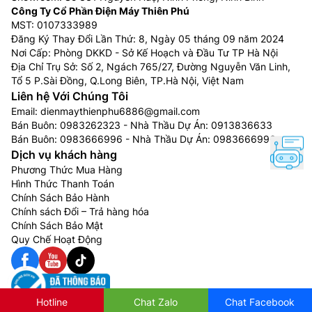
Công Ty Cổ Phần Điện Máy Thiên Phú
MST: 0107333989
Đăng Ký Thay Đổi Lần Thứ: 8, Ngày 05 tháng 09 năm 2024
Nơi Cấp: Phòng DKKD - Sở Kế Hoạch và Đầu Tư TP Hà Nội
Địa Chỉ Trụ Sở: Số 2, Ngách 765/27, Đường Nguyễn Văn Linh,
Tổ 5 P.Sài Đồng, Q.Long Biên, TP.Hà Nội, Việt Nam
Liên hệ Với Chúng Tôi
Email:
dienmaythienphu6886@gmail.com
Bán Buôn:
0983262323
- Nhà Thầu Dự Án:
0913836633
Bán Buôn:
0983666996
- Nhà Thầu Dự Án:
0983666996
Dịch vụ khách hàng
Phương Thức Mua Hàng
Hình Thức Thanh Toán
Chính Sách Bảo Hành
Chính sách Đổi – Trả hàng hóa
Chính Sách Bảo Mật
Quy Chế Hoạt Động
Hotline
Chat Zalo
Chat Facebook