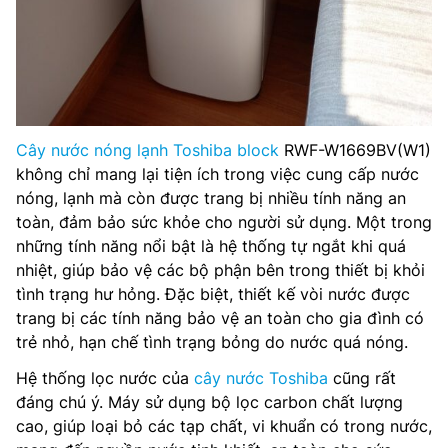
Cây nước nóng lạnh Toshiba block
RWF-W1669BV(W1)
không chỉ mang lại tiện ích trong việc cung cấp nước
nóng, lạnh mà còn được trang bị nhiều tính năng an
toàn, đảm bảo sức khỏe cho người sử dụng. Một trong
những tính năng nổi bật là hệ thống tự ngắt khi quá
nhiệt, giúp bảo vệ các bộ phận bên trong thiết bị khỏi
tình trạng hư hỏng. Đặc biệt, thiết kế vòi nước được
trang bị các tính năng bảo vệ an toàn cho gia đình có
trẻ nhỏ, hạn chế tình trạng bỏng do nước quá nóng.
Hệ thống lọc nước của
cây nước Toshiba
cũng rất
đáng chú ý. Máy sử dụng bộ lọc carbon chất lượng
cao, giúp loại bỏ các tạp chất, vi khuẩn có trong nước,