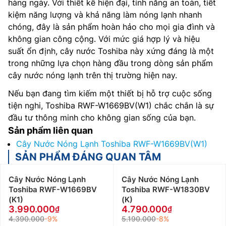
hàng ngày. Với thiết kế hiện đại, tính năng an toàn, tiết
kiệm năng lượng và khả năng làm nóng lạnh nhanh
chóng, đây là sản phẩm hoàn hảo cho mọi gia đình và
không gian công cộng. Với mức giá hợp lý và hiệu
suất ổn định, cây nước Toshiba này xứng đáng là một
trong những lựa chọn hàng đầu trong dòng sản phẩm
cây nước nóng lạnh trên thị trường hiện nay.
Nếu bạn đang tìm kiếm một thiết bị hỗ trợ cuộc sống
tiện nghi, Toshiba RWF-W1669BV(W1) chắc chắn là sự
đầu tư thông minh cho không gian sống của bạn.
Sản phẩm liên quan
Cây Nước Nóng Lạnh Toshiba RWF-W1669BV(W1)
SẢN PHẨM ĐÁNG QUAN TÂM
Cây Nước Nóng Lạnh
Cây Nước Nóng Lạnh
Toshiba RWF-W1669BV
Toshiba RWF-W1830BV
(K1)
(K)
3.990.000
4.790.000
4.390.000
-9%
5.190.000
-8%