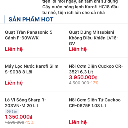
tiện lợi mỗi ngày, an tâm khi sử dụng
Cây nước nóng lạnh Karofi HC18 đầu
tư nhỏ, tiện ích lớn cho cả nhà
SẢN PHẨM HOT
Quạt Trần Panasonic 5
Quạt Đứng Mitsubishi
Cánh F-60WWK
Không Điều Khiển LV16-
GV
Liên hệ
Liên hệ
Máy Lọc Nước karofi Slim
Nồi Cơm Điện Cuckoo CR-
S-S038 8 Lõi
3521 6.3 Lít
3.950.000
Liên hệ
4.500.000
-12%
Lò Vi Sóng Sharp R-
Nồi Cơm Điện Tử Cuckoo
203VN-M 20 Lít
CR-0675F 1.08 Lít
Để Bàn
1.350.000
Liên hệ
1.590.000
-15%