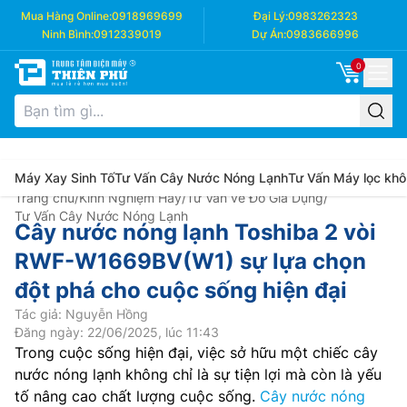
Mua Hàng Online:
0918969699
Đại Lý:
0983262323
Ninh Bình:
0912339019
Dự Án:
0983666996
0
Máy Xay Sinh Tố
Tư Vấn Cây Nước Nóng Lạnh
Tư Vấn Máy lọc khô
Trang chủ
/
Kinh Nghiệm Hay
/
Tư Vấn về Đồ Gia Dụng
/
Tư Vấn Cây Nước Nóng Lạnh
Cây nước nóng lạnh Toshiba 2 vòi
RWF-W1669BV(W1) sự lựa chọn
đột phá cho cuộc sống hiện đại
Tác giả: Nguyễn Hồng
Đăng ngày: 22/06/2025, lúc 11:43
Trong cuộc sống hiện đại, việc sở hữu một chiếc cây
nước nóng lạnh không chỉ là sự tiện lợi mà còn là yếu
tố nâng cao chất lượng cuộc sống.
Cây nước nóng