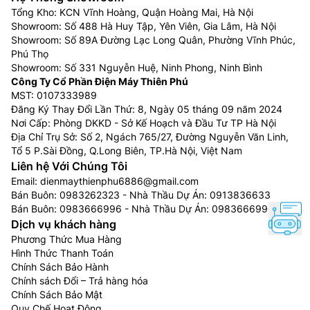
Tổng Kho: KCN Vĩnh Hoàng, Quận Hoàng Mai, Hà Nội
Showroom: Số 488 Hà Huy Tập, Yên Viên, Gia Lâm, Hà Nội
Showroom: Số 89A Đường Lạc Long Quân, Phường Vĩnh Phúc,
Phú Thọ
Showroom: Số 331 Nguyễn Huệ, Ninh Phong, Ninh Bình
Công Ty Cổ Phần Điện Máy Thiên Phú
MST: 0107333989
Đăng Ký Thay Đổi Lần Thứ: 8, Ngày 05 tháng 09 năm 2024
Nơi Cấp: Phòng DKKD - Sở Kế Hoạch và Đầu Tư TP Hà Nội
Địa Chỉ Trụ Sở: Số 2, Ngách 765/27, Đường Nguyễn Văn Linh,
Tổ 5 P.Sài Đồng, Q.Long Biên, TP.Hà Nội, Việt Nam
Liên hệ Với Chúng Tôi
Email:
dienmaythienphu6886@gmail.com
Bán Buôn:
0983262323
- Nhà Thầu Dự Án:
0913836633
Bán Buôn:
0983666996
- Nhà Thầu Dự Án:
0983666996
Dịch vụ khách hàng
Phương Thức Mua Hàng
Hình Thức Thanh Toán
Chính Sách Bảo Hành
Chính sách Đổi – Trả hàng hóa
Chính Sách Bảo Mật
Quy Chế Hoạt Động