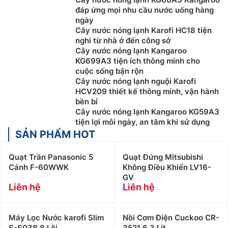
đáp ứng mọi nhu cầu nước uống hàng
ngày
Cây nước nóng lạnh Karofi HC18 tiện
nghi từ nhà ở đến công sở
Cây nước nóng lạnh Kangaroo
KG699A3 tiện ích thông minh cho
cuộc sống bận rộn
Cây nước nóng lạnh nguội Karofi
HCV209 thiết kế thông minh, vận hành
bền bỉ
Cây nước nóng lạnh Kangaroo KG59A3
tiện lợi mỗi ngày, an tâm khi sử dụng
SẢN PHẨM HOT
Quạt Trần Panasonic 5
Quạt Đứng Mitsubishi
Cánh F-60WWK
Không Điều Khiển LV16-
GV
Liên hệ
Liên hệ
Máy Lọc Nước karofi Slim
Nồi Cơm Điện Cuckoo CR-
S-S038 8 Lõi
3521 6.3 Lít