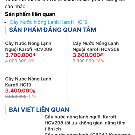
cân nhắc.
Sản phẩm liên quan
Cây Nước Nóng Lạnh Karofi HC19
SẢN PHẨM ĐÁNG QUAN TÂM
Cây Nước Nóng Lạnh
Cây Nước Nóng Lạnh
Nguội Karofi HCV209
Nguội Karofi HCV208
3.700.000
3.600.000
4.000.000
-8%
3.990.000
-10%
Cây Nước Nóng Lạnh
Karofi HC19
3.400.000
3.850.000
-12%
BÀI VIẾT LIÊN QUAN
Cây nước nóng lạnh nguội Karofi
HCV208 tối ưu không gian, nâng tầm
tiện ích
Cây nước nóng lạnh KG60A3 Kangaroo