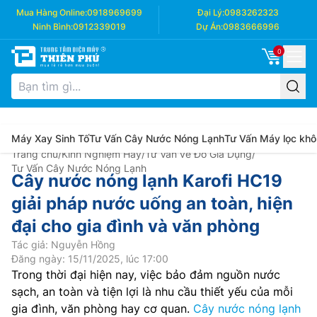
Mua Hàng Online:
0918969699
Đại Lý:
0983262323
Ninh Bình:
0912339019
Dự Án:
0983666996
0
Máy Xay Sinh Tố
Tư Vấn Cây Nước Nóng Lạnh
Tư Vấn Máy lọc khô
Trang chủ
/
Kinh Nghiệm Hay
/
Tư Vấn về Đồ Gia Dụng
/
Tư Vấn Cây Nước Nóng Lạnh
Cây nước nóng lạnh Karofi HC19
giải pháp nước uống an toàn, hiện
đại cho gia đình và văn phòng
Tác giả: Nguyễn Hồng
Đăng ngày: 15/11/2025, lúc 17:00
Trong thời đại hiện nay, việc bảo đảm nguồn nước
sạch, an toàn và tiện lợi là nhu cầu thiết yếu của mỗi
gia đình, văn phòng hay cơ quan.
Cây nước nóng lạnh