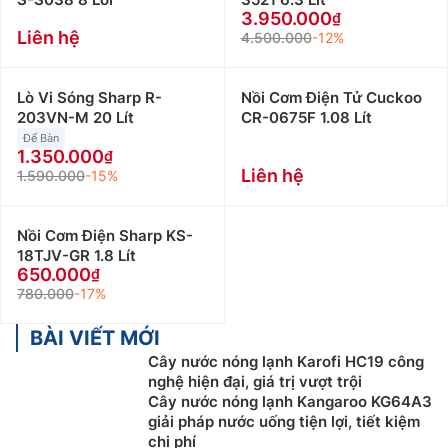
3.950.000
Liên hệ
4.500.000
-12%
Lò Vi Sóng Sharp R-
Nồi Cơm Điện Tử Cuckoo
203VN-M 20 Lít
CR-0675F 1.08 Lít
Để Bàn
1.350.000
Liên hệ
1.590.000
-15%
Nồi Cơm Điện Sharp KS-
18TJV-GR 1.8 Lít
650.000
780.000
-17%
BÀI VIẾT MỚI
Cây nước nóng lạnh Karofi HC19 công
nghệ hiện đại, giá trị vượt trội
Cây nước nóng lạnh Kangaroo KG64A3
giải pháp nước uống tiện lợi, tiết kiệm
chi phí