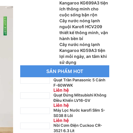
Kangaroo KG699A3 tiện
ích thông minh cho
cuộc sống bận rộn
Cây nước nóng lạnh
nguội Karofi HCV209
thiết kế thông minh, vận
hành bền bỉ
Cây nước nóng lạnh
Kangaroo KG59A3 tiện
lợi mỗi ngày, an tâm khi
sử dụng
SẢN PHẨM HOT
Quạt Trần Panasonic 5 Cánh
F-60WWK
Liên hệ
Quạt Đứng Mitsubishi Không
Điều Khiển LV16-GV
Liên hệ
Máy Lọc Nước karofi Slim S-
S038 8 Lõi
Liên hệ
Nồi Cơm Điện Cuckoo CR-
3521 6.3 Lít