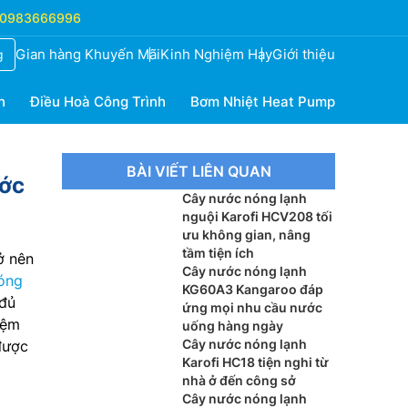
0983666996
Gian hàng Khuyến Mãi
Kinh Nghiệm Hay
Giới thiệu
g
h
Điều Hoà Công Trình
Bơm Nhiệt Heat Pump
BÀI VIẾT LIÊN QUAN
ước
Cây nước nóng lạnh
nguội Karofi HCV208 tối
ưu không gian, nâng
tầm tiện ích
ở nên
Cây nước nóng lạnh
óng
KG60A3 Kangaroo đáp
 đủ
ứng mọi nhu cầu nước
iệm
uống hàng ngày
Cây nước nóng lạnh
được
Karofi HC18 tiện nghi từ
nhà ở đến công sở
Cây nước nóng lạnh