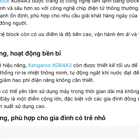
lock
KG64A3 được trang bị công nghệ làm lạnh bằng block
anh và sâu hơn so với công nghệ chip điện tử thông thường
lạnh ổn định, phù hợp cho nhu cầu giải khát hàng ngày của 
đông người.
ệ block còn có ưu điểm là độ bền cao, vận hành êm ái và 
ng, hoạt động bền bỉ
 hiệu năng,
Kangaroo KG64A3
còn được thiết kế tối ưu để 
thống rơ-le nhiệt thông minh, tự động ngắt khi nước đạt đ
 giảm hao phí điện năng không cần thiết.
 có thể yên tâm sử dụng máy trong thời gian dài mà không
. Đây là một điểm cộng lớn, đặc biệt với các gia đình đông
n suất sử dụng cao.
ng, phù hợp cho gia đình có trẻ nhỏ