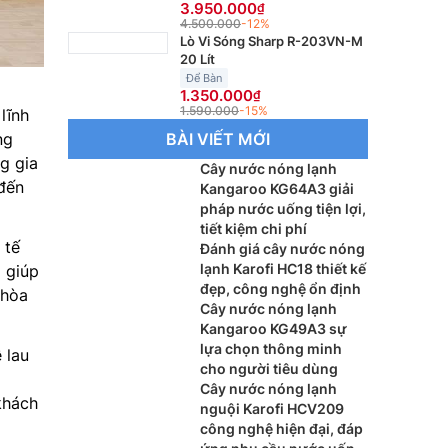
3.950.000
4.500.000
-12%
Lò Vi Sóng Sharp R-203VN-M
20 Lít
Để Bàn
1.350.000
1.590.000
-15%
lĩnh
ng
BÀI VIẾT MỚI
g gia
Cây nước nóng lạnh
đến
Kangaroo KG64A3 giải
pháp nước uống tiện lợi,
tiết kiệm chi phí
 tế
Đánh giá cây nước nóng
lạnh Karofi HC18 thiết kế
 giúp
đẹp, công nghệ ổn định
 hòa
Cây nước nóng lạnh
Kangaroo KG49A3 sự
lựa chọn thông minh
 lau
cho người tiêu dùng
Cây nước nóng lạnh
khách
nguội Karofi HCV209
công nghệ hiện đại, đáp