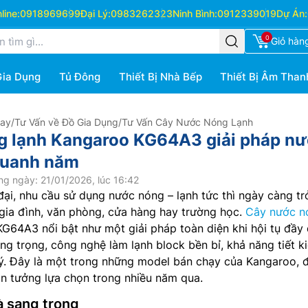
ine:
0918969699
Đại Lý:
0983262323
Ninh Bình:
0912339019
Dự Án:
0
Giỏ hàn
Gia Dụng
Tủ Đông
Thiết Bị Nhà Bếp
Thiết Bị Âm Than
Hay
/
Tư Vấn về Đồ Gia Dụng
/
Tư Vấn Cây Nước Nóng Lạnh
g lạnh Kangaroo KG64A3 giải pháp n
 quanh năm
g ngày: 21/01/2026, lúc 16:42
đại, nhu cầu sử dụng nước nóng – lạnh tức thì ngày càng tr
i gia đình, văn phòng, cửa hàng hay trường học.
Cây nước n
KG64A3 nổi bật như một giải pháp toàn diện khi hội tụ đầy
ang trọng, công nghệ làm lạnh block bền bỉ, khả năng tiết k
lý. Đây là một trong những model bán chạy của Kangaroo, 
tin tưởng lựa chọn trong nhiều năm qua.
và sang trọng