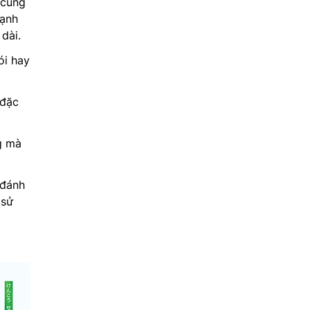
 cung
lạnh
dài.
ói hay
 đặc
g mà
 đánh
 sử