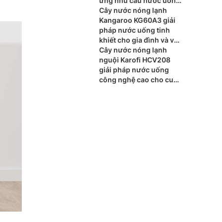
ứng nhu cầu nước uống
mỗi ngày
Cây nước nóng lạnh
Kangaroo KG60A3 giải
pháp nước uống tinh
khiết cho gia đình và văn
phòng
Cây nước nóng lạnh
nguội Karofi HCV208
giải pháp nước uống
công nghệ cao cho cuộc
sống hiện đại