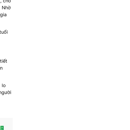
, cho
. Nhờ
gia
tuổi
tiết
ến
 lo
 người