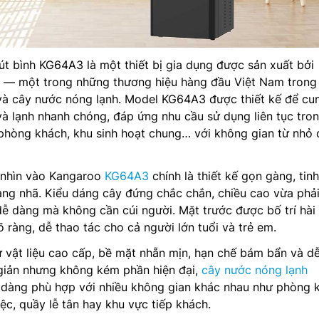
t bình KG64A3 là một thiết bị gia dụng được sản xuất bởi
 — một trong những thương hiệu hàng đầu Việt Nam trong 
 và cây nước nóng lạnh. Model KG64A3 được thiết kế để cu
 lạnh nhanh chóng, đáp ứng nhu cầu sử dụng liên tục tron
phòng khách, khu sinh hoạt chung… với không gian từ nhỏ 
i nhìn vào Kangaroo
KG64A3
chính là thiết kế gọn gàng, tinh
ang nhã. Kiểu dáng cây đứng chắc chắn, chiều cao vừa phải
ễ dàng mà không cần cúi người. Mặt trước được bố trí hài
õ ràng, dễ thao tác cho cả người lớn tuổi và trẻ em.
vật liệu cao cấp, bề mặt nhẵn mịn, hạn chế bám bẩn và dễ
i giản nhưng không kém phần hiện đại,
cây nước nóng lạnh
dàng phù hợp với nhiều không gian khác nhau như phòng 
ệc, quầy lễ tân hay khu vực tiếp khách.