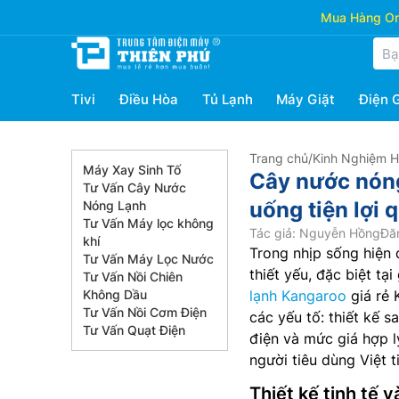
Mua Hàng Onl
Tivi
Điều Hòa
Tủ Lạnh
Máy Giặt
Điện 
Trang chủ
/
Kinh Nghiệm 
Máy Xay Sinh Tố
Cây nước nón
Tư Vấn Cây Nước
uống tiện lợi
Nóng Lạnh
Tư Vấn Máy lọc không
Tác giả: Nguyễn Hồng
Đăn
khí
Trong nhịp sống hiện 
Tư Vấn Máy Lọc Nước
thiết yếu, đặc biệt tạ
Tư Vấn Nồi Chiên
Không Dầu
lạnh Kangaroo
giá rẻ 
Tư Vấn Nồi Cơm Điện
các yếu tố: thiết kế s
Tư Vấn Quạt Điện
điện và mức giá hợp 
người tiêu dùng Việt 
Thiết kế tinh tế 