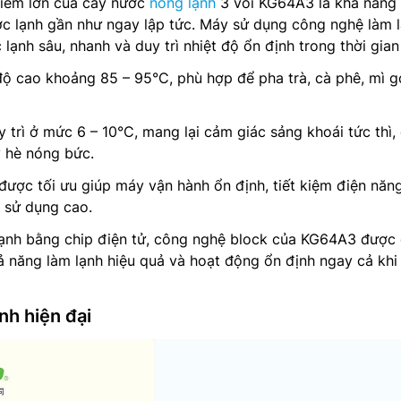
iểm lớn của cây nước
nóng lạnh
3 vòi KG64A3 là khả năng
c lạnh gần như ngay lập tức. Máy sử dụng công nghệ làm 
lạnh sâu, nhanh và duy trì nhiệt độ ổn định trong thời gian 
ộ cao khoảng 85 – 95°C, phù hợp để pha trà, cà phê, mì g
 trì ở mức 6 – 10°C, mang lại cảm giác sảng khoái tức thì,
y hè nóng bức.
ược tối ưu giúp máy vận hành ổn định, tiết kiệm điện năn
 sử dụng cao.
lạnh bằng chip điện tử, công nghệ block của KG64A3 được
ả năng làm lạnh hiệu quả và hoạt động ổn định ngay cả khi
nh hiện đại