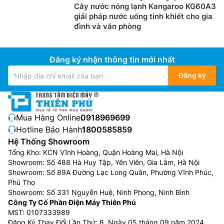
Cây nước nóng lạnh Kangaroo KG60A3
giải pháp nước uống tinh khiết cho gia
đình và văn phòng
Đăng ký nhận thông tin mới nhất
Đăng ký
Mua Hàng Online:
0918969699
Hotline Bảo Hành:
1800585859
Hệ Thống Showroom
Tổng Kho: KCN Vĩnh Hoàng, Quận Hoàng Mai, Hà Nội
Showroom: Số 488 Hà Huy Tập, Yên Viên, Gia Lâm, Hà Nội
Showroom: Số 89A Đường Lạc Long Quân, Phường Vĩnh Phúc,
Phú Thọ
Showroom: Số 331 Nguyễn Huệ, Ninh Phong, Ninh Bình
Công Ty Cổ Phần Điện Máy Thiên Phú
MST: 0107333989
Đăng Ký Thay Đổi Lần Thứ: 8, Ngày 05 tháng 09 năm 2024