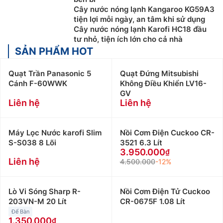
Cây nước nóng lạnh Kangaroo KG59A3
tiện lợi mỗi ngày, an tâm khi sử dụng
Cây nước nóng lạnh Karofi HC18 đầu
tư nhỏ, tiện ích lớn cho cả nhà
SẢN PHẨM HOT
Quạt Trần Panasonic 5
Quạt Đứng Mitsubishi
Cánh F-60WWK
Không Điều Khiển LV16-
GV
Liên hệ
Liên hệ
Máy Lọc Nước karofi Slim
Nồi Cơm Điện Cuckoo CR-
S-S038 8 Lõi
3521 6.3 Lít
3.950.000
Liên hệ
4.500.000
-12%
Lò Vi Sóng Sharp R-
Nồi Cơm Điện Tử Cuckoo
203VN-M 20 Lít
CR-0675F 1.08 Lít
Để Bàn
1.350.000