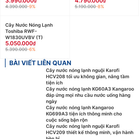
3.990.000
4.790.000
4.390.000
-9%
5.190.000
-8%
Cây Nước Nóng Lạnh
Toshiba RWF-
W1830UVBV (T)
5.050.000
5.390.000
-6%
BÀI VIẾT LIÊN QUAN
Cây nước nóng lạnh nguội Karofi
HCV208 tối ưu không gian, nâng tầm
tiện ích
Cây nước nóng lạnh KG60A3 Kangaroo
đáp ứng mọi nhu cầu nước uống hàng
ngày
Cây nước nóng lạnh Kangaroo
KG699A3 tiện ích thông minh cho
cuộc sống bận rộn
Cây nước nóng lạnh nguội Karofi
HCV209 thiết kế thông minh, vận hành
bền bỉ