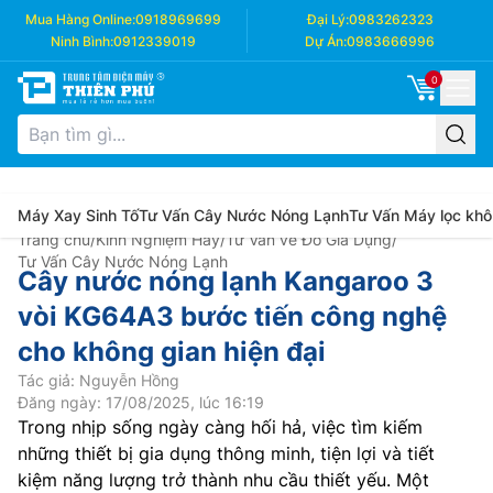
Mua Hàng Online:
0918969699
Đại Lý:
0983262323
Ninh Bình:
0912339019
Dự Án:
0983666996
0
Máy Xay Sinh Tố
Tư Vấn Cây Nước Nóng Lạnh
Tư Vấn Máy lọc khô
Trang chủ
/
Kinh Nghiệm Hay
/
Tư Vấn về Đồ Gia Dụng
/
Tư Vấn Cây Nước Nóng Lạnh
Cây nước nóng lạnh Kangaroo 3
vòi KG64A3 bước tiến công nghệ
cho không gian hiện đại
Tác giả: Nguyễn Hồng
Đăng ngày: 17/08/2025, lúc 16:19
Trong nhịp sống ngày càng hối hả, việc tìm kiếm
những thiết bị gia dụng thông minh, tiện lợi và tiết
kiệm năng lượng trở thành nhu cầu thiết yếu. Một