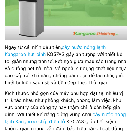
Ngay từ cái nhìn đầu tiên,
cây nước nóng lạnh
Kangaroo hút bình
KG57A3 gây ấn tượng với thiết kế
tối giản nhưng tinh tế, kết hợp giữa màu sắc trang nhã
và đường nét hài hòa. Vỏ ngoài sử dụng chất liệu nhựa
cao cấp có khả năng chống bám bụi, dễ lau chùi, giúp
thiết bị luôn sạch sẽ và bền đẹp theo thời gian.
Kích thước nhỏ gọn của máy phù hợp đặt tại nhiều vị
trí khác nhau như phòng khách, phòng làm việc, khu
vực pantry của công ty hay thậm chí là căn bếp gia
đình. Với thiết kế dáng đứng vững chãi,
cây nước nóng
lạnh Kangaroo chíp điện tử
KG57A3 giúp tiết kiệm
không gian nhưng vẫn đảm bảo hiệu năng hoạt động