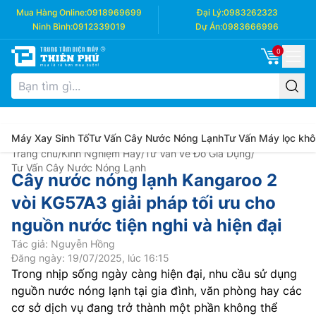
Mua Hàng Online:
0918969699
Đại Lý:
0983262323
Ninh Bình:
0912339019
Dự Án:
0983666996
0
Máy Xay Sinh Tố
Tư Vấn Cây Nước Nóng Lạnh
Tư Vấn Máy lọc khô
Trang chủ
/
Kinh Nghiệm Hay
/
Tư Vấn về Đồ Gia Dụng
/
Tư Vấn Cây Nước Nóng Lạnh
Cây nước nóng lạnh Kangaroo 2
vòi KG57A3 giải pháp tối ưu cho
nguồn nước tiện nghi và hiện đại
Tác giả: Nguyễn Hồng
Đăng ngày: 19/07/2025, lúc 16:15
Trong nhịp sống ngày càng hiện đại, nhu cầu sử dụng
nguồn nước nóng lạnh tại gia đình, văn phòng hay các
cơ sở dịch vụ đang trở thành một phần không thể