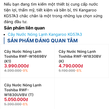
Nếu bạn đang tìm kiếm một thiết bị cung cấp nước
tiện lợi, thẩm mỹ, tiết kiệm và bền bỉ, thì Kangaroo
KG57A3 chắc chắn là một trong những lựa chọn xứng
đáng đầu tư.
Sản phẩm liên quan
Cây Nước Nóng Lạnh Kangaroo KG57A3
SẢN PHẨM ĐÁNG QUAN TÂM
Cây Nước Nóng Lạnh
Cây Nước Nóng Lạnh
Toshiba RWF-W1669BV
Toshiba RWF-W1830BV
(K1)
(K)
3.990.000
4.790.000
4.390.000
-9%
5.190.000
-8%
Cây Nước Nóng Lạnh
Toshiba RWF-
W1830UVBV (T)
5.050.000
5.390.000
-6%