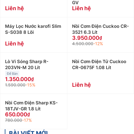
GV
Liên hệ
Liên hệ
Máy Lọc Nước karofi Slim
Nồi Cơm Điện Cuckoo CR-
S-S038 8 Lõi
3521 6.3 Lít
3.950.000
Liên hệ
4.500.000
-12%
Lò Vi Sóng Sharp R-
Nồi Cơm Điện Tử Cuckoo
203VN-M 20 Lít
CR-0675F 1.08 Lít
Để Bàn
1.350.000
Liên hệ
1.590.000
-15%
Nồi Cơm Điện Sharp KS-
18TJV-GR 1.8 Lít
650.000
780.000
-17%
BÀI VIẾT MỚI