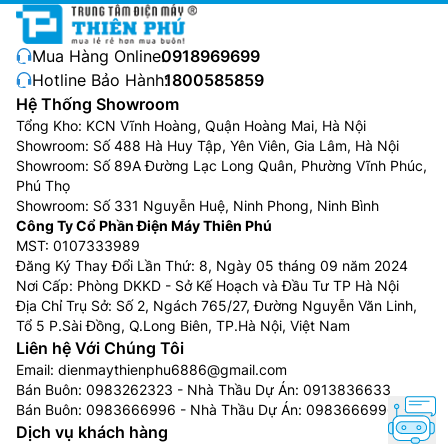
Mua Hàng Online:
0918969699
Hotline Bảo Hành:
1800585859
Hệ Thống Showroom
Tổng Kho: KCN Vĩnh Hoàng, Quận Hoàng Mai, Hà Nội
Showroom: Số 488 Hà Huy Tập, Yên Viên, Gia Lâm, Hà Nội
Showroom: Số 89A Đường Lạc Long Quân, Phường Vĩnh Phúc,
Phú Thọ
Showroom: Số 331 Nguyễn Huệ, Ninh Phong, Ninh Bình
Công Ty Cổ Phần Điện Máy Thiên Phú
MST: 0107333989
Đăng Ký Thay Đổi Lần Thứ: 8, Ngày 05 tháng 09 năm 2024
Nơi Cấp: Phòng DKKD - Sở Kế Hoạch và Đầu Tư TP Hà Nội
Địa Chỉ Trụ Sở: Số 2, Ngách 765/27, Đường Nguyễn Văn Linh,
Tổ 5 P.Sài Đồng, Q.Long Biên, TP.Hà Nội, Việt Nam
Liên hệ Với Chúng Tôi
Email:
dienmaythienphu6886@gmail.com
Bán Buôn:
0983262323
- Nhà Thầu Dự Án:
0913836633
Bán Buôn:
0983666996
- Nhà Thầu Dự Án:
0983666996
Dịch vụ khách hàng