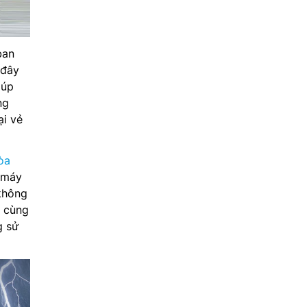
ban
 đây
iúp
ng
ại vẻ
òa
 máy
không
g cùng
g sử