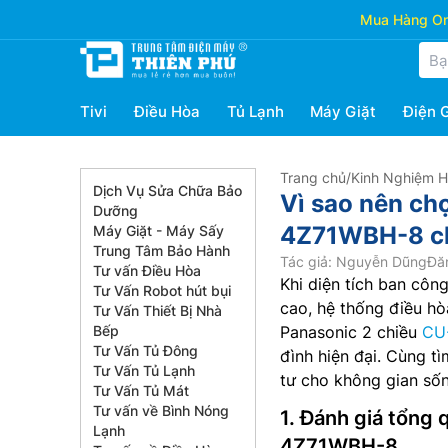
Mua Hàng Onl
Tivi
Điều Hòa
Tủ Lạnh
Máy Giặt
Điện 
Trang chủ
/
Kinh Nghiệm 
Dịch Vụ Sửa Chữa Bảo
Vì sao nên ch
Dưỡng
4Z71WBH-8 ch
Máy Giặt - Máy Sấy
Trung Tâm Bảo Hành
Tác giả: Nguyễn Dũng
Đă
Tư vấn Điều Hòa
Khi diện tích ban côn
Tư Vấn Robot hút bụi
cao, hệ thống điều hòa
Tư Vấn Thiết Bị Nhà
Bếp
Panasonic 2 chiều
CU
Tư Vấn Tủ Đông
đình hiện đại. Cùng tì
Tư Vấn Tủ Lạnh
tư cho không gian sốn
Tư Vấn Tủ Mát
Tư vấn về Bình Nóng
1. Đánh giá tổng
Lạnh
4Z71WBH-8