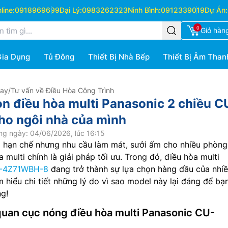
ine:
0918969699
Đại Lý:
0983262323
Ninh Bình:
0912339019
Dự Án:
0
Giỏ hàn
Gia Dụng
Tủ Đông
Thiết Bị Nhà Bếp
Thiết Bị Âm Than
Hay
/
Tư vấn về Điều Hòa Công Trình
ọn điều hòa multi Panasonic 2 chiều C
o ngôi nhà của mình
ng ngày: 04/06/2026, lúc 16:15
g hạn chế nhưng nhu cầu làm mát, sưởi ấm cho nhiều phòng 
 multi chính là giải pháp tối ưu. Trong đó, điều hòa multi
-4Z71WBH-8
đang trở thành sự lựa chọn hàng đầu của nhiề
m hiểu chi tiết những lý do vì sao model này lại đáng để bạ
g!
 quan cục nóng điều hòa multi Panasonic CU-