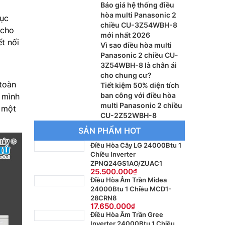
Báo giá hệ thống điều
hòa multi Panasonic 2
mục
chiều CU-3Z54WBH-8
 cho
mới nhất 2026
t nối
Vì sao điều hòa multi
Panasonic 2 chiều CU-
3Z54WBH-8 là chân ái
cho chung cư?
 toàn
Tiết kiệm 50% diện tích
ban công với điều hòa
 mình
multi Panasonic 2 chiều
 một
CU-2Z52WBH-8
SẢN PHẨM HOT
Điều Hòa Cây LG 24000Btu 1
Chiều Inverter
ZPNQ24GS1AO/ZUAC1
25.500.000
Điều Hòa Âm Trần Midea
24000Btu 1 Chiều MCD1-
28CRN8
17.650.000
Điều Hòa Âm Trần Gree
Inverter 24000Btu 1 Chiều