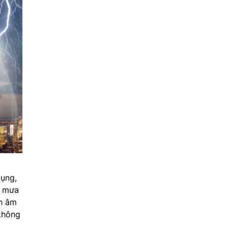
ụng,
ư mưa
ch âm
 không