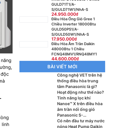
GULD71T1/A-
S/GULD71W1/NhA-S
24.950.000
Điều Hòa Ống Gió Gree 1
Chiều Inverter 18000Btu
GULD50PS1/A-
S/GULD50W1/NhA-S
17.950.000
Điều Hòa Âm Trần Daikin
48000Btu 1 Chiều
FCNQ48MV1/RNQ48MY1
44.600.000
 năng
BÀI VIẾT MỚI
tường,
 độc
Công nghệ VET trên hệ
 mà
thống điều hòa trung
tâm Panasonic là gì?
Hoạt động như thế nào?
-
Tính năng lọc khí
Nanoe™ X trên điều hòa
âm trần nối ống gió
Panasonic S-
dòng
3448PF3H/U-48PR1H5
Có nên đầu tư máy nước
 linh
hoạt động ra sao?
nóng Heat Pump Daikin