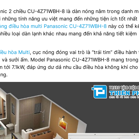
onic 2 chiều CU-4Z71WBH-8 là dàn nóng nằm trong danh 
 những tính năng ưu việt mang đến những tiện ích tốt nhất
óng điều hòa multi Panasonic CU-4Z71WBH-8
này có thể kế
 nhiều loại dàn lạnh khác nhau mang đến khả năng tiết kiệm
iều hòa Multi
, cục nóng đóng vai trò là “trái tim” điều hành
t và sưởi ấm. Model Panasonic CU-4Z71WBH-8 mang trong
 tới 7.1kW, đáp ứng dư dả nhu cầu điều hòa không khí cho
ng.