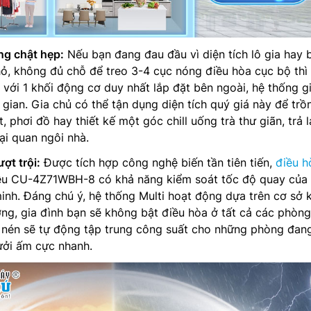
g chật hẹp:
Nếu bạn đang đau đầu vì diện tích lô gia hay 
ỏ, không đủ chỗ để treo 3-4 cục nóng điều hòa cục bộ thì
hỉ với 1 khối động cơ duy nhất lắp đặt bên ngoài, hệ thống g
 gian. Gia chủ có thể tận dụng diện tích quý giá này để trồ
, phơi đồ hay thiết kế một góc chill uống trà thư giãn, trả l
i quan ngôi nhà.
ợt trội:
Được tích hợp công nghệ biến tần tiên tiến,
điều h
ều CU-4Z71WBH-8 có khả năng kiểm soát tốc độ quay của
nh. Đáng chú ý, hệ thống Multi hoạt động dựa trên cơ sở 
ng, gia đình bạn sẽ không bật điều hòa ở tất cả các phòn
y nén sẽ tự động tập trung công suất cho những phòng đan
ưởi ấm cực nhanh.