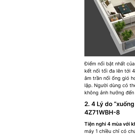
Điểm nổi bật nhất củ
kết nối tối đa lên tới
âm trần nối ống gió 
lập. Người dùng có thể
không ảnh hưởng đến 
2. 4 Lý do “xuống
4Z71WBH-8
Tiện nghi 4 mùa với k
máy 1 chiều chỉ có ch