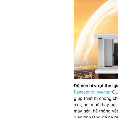
Độ bền bỉ vượt thời gi
Panasonic inverter
CU-
giúp thiết bị chống c
axit, hơi muối hay bụi
máy nén, hệ thống vận 
gian tĩnh lặng để cả 