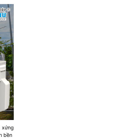
g xứng
nh bền