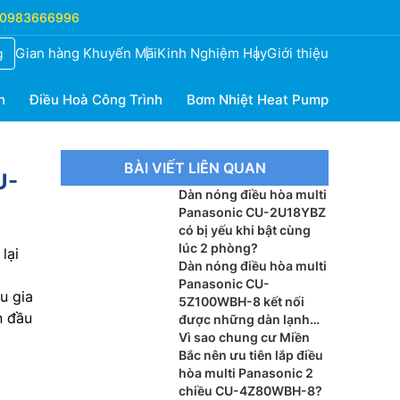
0983666996
Gian hàng Khuyến Mãi
Kinh Nghiệm Hay
Giới thiệu
g
h
Điều Hoà Công Trình
Bơm Nhiệt Heat Pump
BÀI VIẾT LIÊN QUAN
U-
Dàn nóng điều hòa multi
Panasonic CU-2U18YBZ
có bị yếu khi bật cùng
lúc 2 phòng?
lại
Dàn nóng điều hòa multi
Panasonic CU-
u gia
5Z100WBH-8 kết nối
n đầu
được những dàn lạnh
nào?
Vì sao chung cư Miền
Bắc nên ưu tiên lắp điều
hòa multi Panasonic 2
chiều CU-4Z80WBH-8?