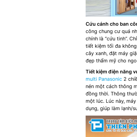
Cứu cánh cho ban côn
công chung cư quá nh
chính là “cứu tinh”. C
tiết kiệm tối đa không
cây xanh, đặt máy giặt
đẹp thẩm mỹ cho ngoạ
Tiết kiệm điện năng vư
multi Panasonic
2 chi
nén một cách thông mi
đồng thời. Thông thườ
một lúc. Lúc này, má
dụng, giúp làm lạnh/s