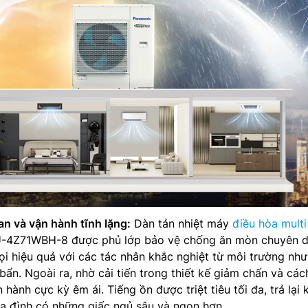
an và vận hành tĩnh lặng:
Dàn tản nhiệt máy
điều hòa multi
4Z71WBH-8 được phủ lớp bảo vệ chống ăn mòn chuyên d
họi hiệu quả với các tác nhân khắc nghiệt từ môi trường nh
 bẩn. Ngoài ra, nhờ cải tiến trong thiết kế giảm chấn và cá
hành cực kỳ êm ái. Tiếng ồn được triệt tiêu tối đa, trả lại
gia đình có những giấc ngủ sâu và ngon hơn.