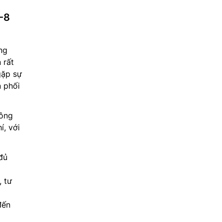
-8
ng
 rất
gặp sự
n phối
công
í, với
đủ
, tư
đến