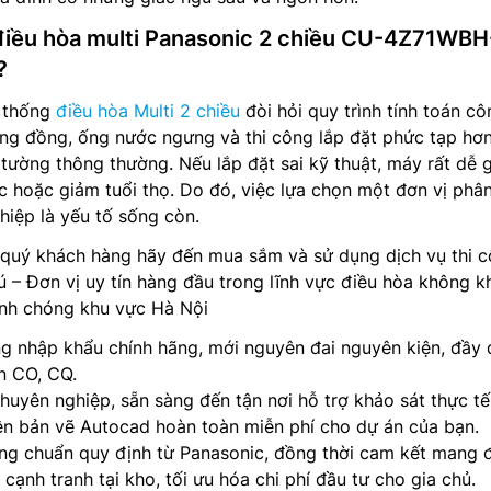
 điều hòa multi Panasonic 2 chiều CU-4Z71WBH
?
ệ thống
điều hòa Multi 2 chiều
đòi hỏi quy trình tính toán cô
ống đồng, ống nước ngưng và thi công lắp đặt phức tạp hơn
 tường thông thường. Nếu lắp đặt sai kỹ thuật, máy rất dễ 
ớc hoặc giảm tuổi thọ. Do đó, việc lựa chọn một đơn vị phâ
hiệp là yếu tố sống còn.
 quý khách hàng hãy đến mua sắm và sử dụng dịch vụ thi 
 – Đơn vị uy tín hàng đầu trong lĩnh vực điều hòa không kh
nh chóng khu vực Hà Nội
 nhập khẩu chính hãng, mới nguyên đai nguyên kiện, đầy 
n CO, CQ.
huyên nghiệp, sẵn sàng đến tận nơi hỗ trợ khảo sát thực tế
lên bản vẽ Autocad hoàn toàn miễn phí cho dự án của bạn.
ng chuẩn quy định từ Panasonic, đồng thời cam kết mang 
cạnh tranh tại kho, tối ưu hóa chi phí đầu tư cho gia chủ.