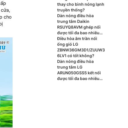
cấp
thay cho bình nóng lạnh
 cửa,
truyền thống?
Dàn nóng điều hòa
ấp cho
trung tâm Daikin
bị
RSUYQ8AVM ghép nối
được tối đa bao nhiêu
dàn lạnh?
Điều hòa âm trần nối
ống gió LG
ZBNW36GM3D1/ZUUW3
6LV1 có tốt không?
Dàn nóng điều hòa
trung tâm LG
ARUN050GSS5 kết nối
được tối đa bao nhiêu
dàn lạnh?