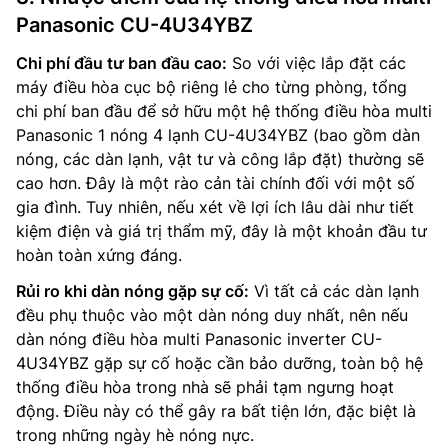
Panasonic CU-4U34YBZ
Chi phí đầu tư ban đầu cao:
So với việc lắp đặt các
máy điều hòa cục bộ riêng lẻ cho từng phòng, tổng
chi phí ban đầu để sở hữu một hệ thống điều hòa multi
Panasonic 1 nóng 4 lạnh CU-4U34YBZ (bao gồm dàn
nóng, các dàn lạnh, vật tư và công lắp đặt) thường sẽ
cao hơn. Đây là một rào cản tài chính đối với một số
gia đình. Tuy nhiên, nếu xét về lợi ích lâu dài như tiết
kiệm điện và giá trị thẩm mỹ, đây là một khoản đầu tư
hoàn toàn xứng đáng.
Rủi ro khi dàn nóng gặp sự cố:
Vì tất cả các dàn lạnh
đều phụ thuộc vào một dàn nóng duy nhất, nên nếu
dàn nóng điều hòa multi Panasonic inverter CU-
4U34YBZ gặp sự cố hoặc cần bảo dưỡng, toàn bộ hệ
thống điều hòa trong nhà sẽ phải tạm ngưng hoạt
động. Điều này có thể gây ra bất tiện lớn, đặc biệt là
trong những ngày hè nóng nực.