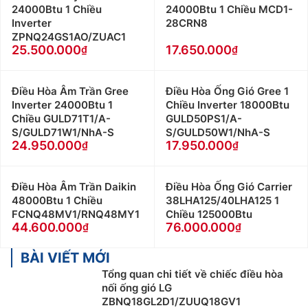
24000Btu 1 Chiều
24000Btu 1 Chiều MCD1-
Inverter
28CRN8
ZPNQ24GS1AO/ZUAC1
25.500.000
17.650.000
Điều Hòa Âm Trần Gree
Điều Hòa Ống Gió Gree 1
Inverter 24000Btu 1
Chiều Inverter 18000Btu
Chiều GULD71T1/A-
GULD50PS1/A-
S/GULD71W1/NhA-S
S/GULD50W1/NhA-S
24.950.000
17.950.000
Điều Hòa Âm Trần Daikin
Điều Hòa Ống Gió Carrier
48000Btu 1 Chiều
38LHA125/40LHA125 1
FCNQ48MV1/RNQ48MY1
Chiều 125000Btu
44.600.000
76.000.000
BÀI VIẾT MỚI
Tổng quan chi tiết về chiếc điều hòa
nối ống gió LG
ZBNQ18GL2D1/ZUUQ18GV1