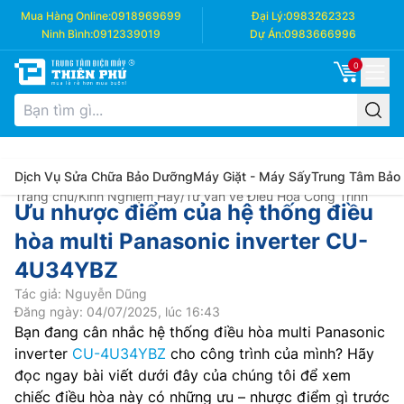
Mua Hàng Online:
0918969699
Đại Lý:
0983262323
Ninh Bình:
0912339019
Dự Án:
0983666996
0
Dịch Vụ Sửa Chữa Bảo Dưỡng
Máy Giặt - Máy Sấy
Trung Tâm Bảo
Trang chủ
/
Kinh Nghiệm Hay
/
Tư vấn về Điều Hòa Công Trình
Ưu nhược điểm của hệ thống điều
hòa multi Panasonic inverter CU-
4U34YBZ
Tác giả: Nguyễn Dũng
Đăng ngày: 04/07/2025, lúc 16:43
Bạn đang cân nhắc hệ thống điều hòa multi Panasonic
inverter
CU-4U34YBZ
cho công trình của mình? Hãy
đọc ngay bài viết dưới đây của chúng tôi để xem
chiếc điều hòa này có những ưu – nhược điểm gì trước