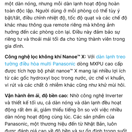
một dàn nóng, nhưng mỗi dàn lạnh hoạt động hoàn
toàn độc lập. Người dùng ở mỗi phòng có thể tùy ý
bật/tắt, điều chỉnh nhiệt độ, tốc độ quạt và các chế độ
khác nhau thông qua remote riêng mà không ảnh
hưởng đến các phòng còn lại. Điều này đảm bảo sự
riêng tư và thoải mái tối đa cho từng thành viên trong
gia đình.
Công nghệ lọc không khí Nanoe™ X:
Với
dàn lạnh treo
tường điều hòa multi Panasonic
dòng MXPU cao cấp
được tích hợp bộ phát nanoe™ X mang lại nhiều lợi ích
từ các gốc hydroxyl bọc trong nước, ức chế vi khuẩn,
vi rút và các chất ô nhiễm khác cũng như khử mùi hôi.
Vận hành êm ái, độ bền cao:
Nhờ công nghệ Inverter
và thiết kế tối ưu, cả dàn nóng và dàn lạnh đều hoạt
động rất êm ái, giảm thiểu tiếng ồn so với việc nhiều
dàn nóng hoạt động cùng lúc. Các sản phẩm của
Panasonic, một thương hiệu đến từ Nhật Bản, luôn
được đánh giá cao về độ bền và sự ổn định trong suốt