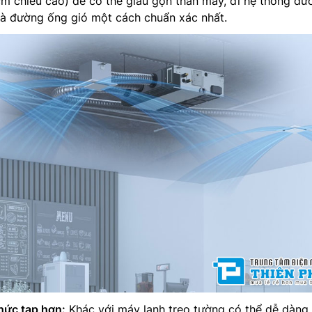
m chiều cao) để có thể giấu gọn thân máy, đi hệ thống đư
à đường ống gió một cách chuẩn xác nhất.
hức tạp hơn:
Khác với máy lạnh treo tường có thể dễ dàng 