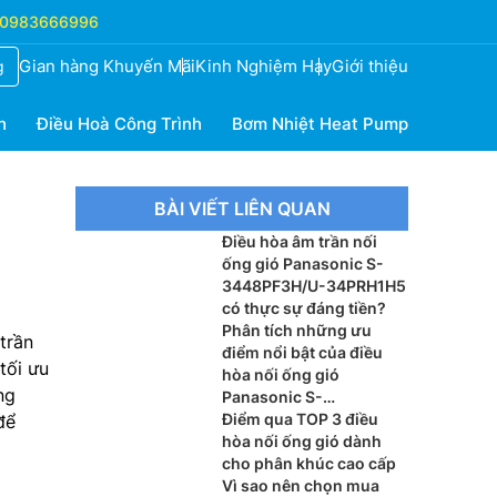
0983666996
Gian hàng Khuyến Mãi
Kinh Nghiệm Hay
Giới thiệu
g
h
Điều Hoà Công Trình
Bơm Nhiệt Heat Pump
BÀI VIẾT LIÊN QUAN
Điều hòa âm trần nối
ống gió Panasonic S-
3448PF3H/U-34PRH1H5
có thực sự đáng tiền?
Phân tích những ưu
trần
điểm nổi bật của điều
tối ưu
hòa nối ống gió
ng
Panasonic S-
3448PF3H/U-48PR1H8
Điểm qua TOP 3 điều
để
hòa nối ống gió dành
cho phân khúc cao cấp
Vì sao nên chọn mua