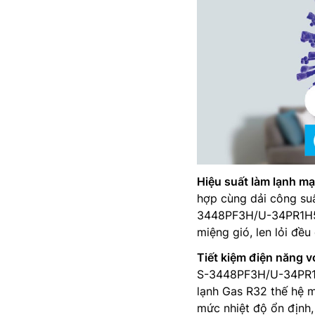
Hiệu suất làm lạnh mạ
hợp cùng dải công suấ
3448PF3H/U-34PR1H5 
miệng gió, len lỏi đề
Tiết kiệm điện năng v
S-3448PF3H/U-34PR1H5
lạnh Gas R32 thế hệ m
mức nhiệt độ ổn định