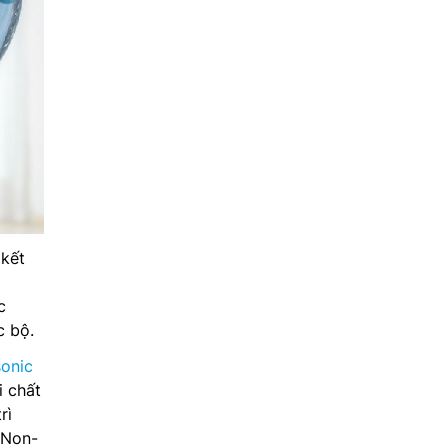
 kết
c
c bộ.
sonic
 chất
rì
 Non-