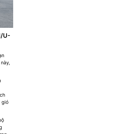
H/U-
ạn
này,
n
ch
 gió
bộ
g