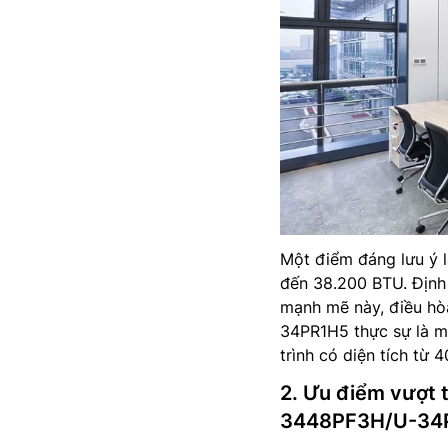
Một điểm đáng lưu ý l
đến 38.200 BTU. Định
mạnh mẽ này, điều hò
34PR1H5 thực sự là m
trình có diện tích từ
2. Ưu điểm vượt t
3448PF3H/U-34