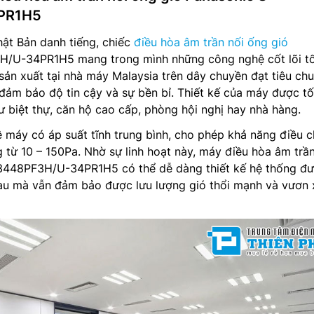
PR1H5
ật Bản danh tiếng, chiếc
điều hòa âm trần nối ống gió
/U-34PR1H5 mang trong mình những công nghệ cốt lõi t
ản xuất tại nhà máy Malaysia trên dây chuyền đạt tiêu ch
đảm bảo độ tin cậy và sự bền bỉ. Thiết kế của máy được tố
ư biệt thự, căn hộ cao cấp, phòng hội nghị hay nhà hàng.
 máy có áp suất tĩnh trung bình, cho phép khả năng điều c
g từ 10 – 150Pa. Nhờ sự linh hoạt này, máy điều hòa âm trần
3448PF3H/U-34PR1H5 có thể dễ dàng thiết kế hệ thống đ
au mà vẫn đảm bảo được lưu lượng gió thổi mạnh và vươn 