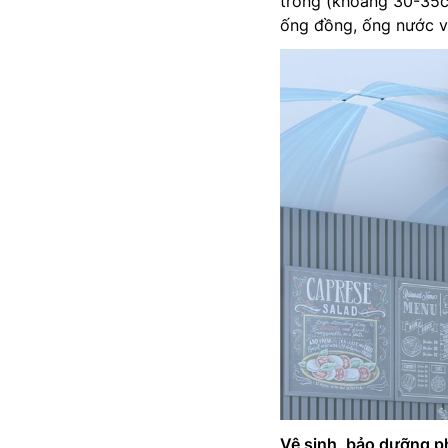
trống (khoảng 30-35c
ống đồng, ống nước v
Vệ sinh, bảo dưỡng p