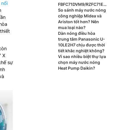
 nối
FBFC71DVM9/RZFC71EV
h
M cho xu hướng nội thất
So sánh máy nước nóng
cao cấp?
công nghiệp Midea và
rần
Ariston tốt hơn? Nên
 hòa
mua loại nào?
thiết
Dàn nóng điều hòa
trung tâm Panasonic U-
10LE2H7 chịu được thời
còn
tiết khắc nghiệt không?
™ X
Vì sao nhiều biệt thự lựa
chế sự
chọn máy nước nóng
Heat Pump Daikin?
ạnh
và