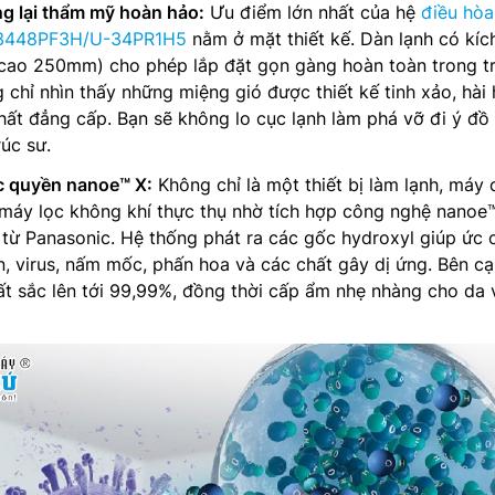
ng lại thẩm mỹ hoàn hảo:
Ưu điểm lớn nhất của hệ
điều hòa
S-3448PF3H/U-34PR1H5
nằm ở mặt thiết kế. Dàn lạnh có kíc
 cao 250mm) cho phép lắp đặt gọn gàng hoàn toàn trong t
 chỉ nhìn thấy những miệng gió được thiết kế tinh xảo, hài
hất đẳng cấp. Bạn sẽ không lo cục lạnh làm phá vỡ đi ý đồ 
rúc sư.
c quyền nanoe™ X:
Không chỉ là một thiết bị làm lạnh, máy 
 máy lọc không khí thực thụ nhờ tích hợp công nghệ nanoe
từ Panasonic. Hệ thống phát ra các gốc hydroxyl giúp ức 
ẩn, virus, nấm mốc, phấn hoa và các chất gây dị ứng. Bên c
ất sắc lên tới 99,99%, đồng thời cấp ẩm nhẹ nhàng cho da 