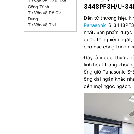
Tư vấn về Điều Hòa
3448PF3H/U-34
Công Trình
Tư Vấn về Đồ Gia
Đến từ thương hiệu Nh
Dụng
Tư Vấn về Tivi
Panasonic
S-3448PF3H
nhất. Sản phẩm được s
quốc tế nghiêm ngặt, 
cho các công trình nh
Đây là model thuộc hệ
linh hoạt trong khoản
ống gió Panasonic S-
ống dài ngắn khác nh
đến mọi ngóc ngách.