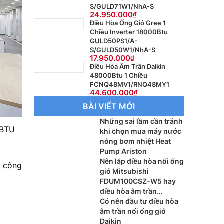
S/GULD71W1/NhA-S
24.950.000
Điều Hòa Ống Gió Gree 1
Chiều Inverter 18000Btu
GULD50PS1/A-
S/GULD50W1/NhA-S
17.950.000
Điều Hòa Âm Trần Daikin
48000Btu 1 Chiều
FCNQ48MV1/RNQ48MY1
44.600.000
BÀI VIẾT MỚI
Những sai lầm cần tránh
 BTU
khi chọn mua máy nước
t
nóng bơm nhiệt Heat
Pump Ariston
Nên lắp điều hòa nối ống
, công
gió Mitsubishi
FDUM100CSZ-W5 hay
điều hòa âm trần
Mitsubishi FDT100CNZ-
Có nên đầu tư điều hòa
W5 cho phòng khách?
âm trần nối ống gió
Daikin