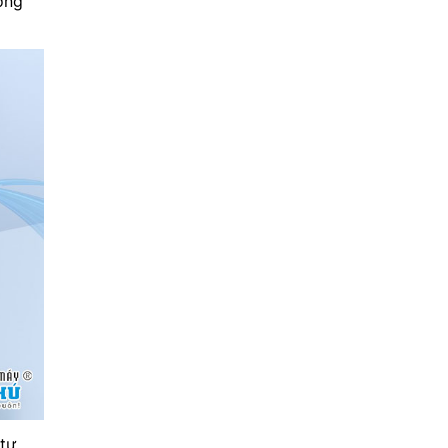
ờng
tự