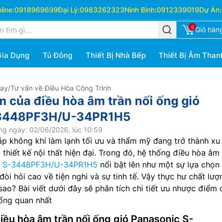
ine:
0918969699
Đại Lý:
0983262323
Ninh Bình:
0912339019
Dự Án:
0
Giỏ hàn
Gia Dụng
Tủ Đông
Thiết Bị Nhà Bếp
Thiết Bị Âm Than
Hay
/
Tư vấn về Điều Hòa Công Trình
 của điều hòa âm trần nối ống gió
-3448PF3H/U-34PR1H5
ng ngày: 02/06/2026, lúc 10:59
áp không khí làm lạnh tối ưu và thẩm mỹ đang trở thành xu
thiết kế nội thất hiện đại. Trong đó, hệ thống điều hòa âm 
c
S-3448PF3H/U-34PR1H5
nổi bật lên như một sự lựa chọn 
òi hỏi cao về tiện nghi và sự tinh tế. Vậy thực hư chất lượ
ao? Bài viết dưới đây sẽ phân tích chi tiết ưu nhược điểm 
tổng quan nhất
iều hòa âm trần nối ống gió Panasonic S-