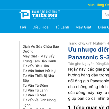
Mua Hàng Onl
Tivi
Điều Hòa
Tủ Lạnh
Máy Giặt
Điện 
Trang chủ
/
Kinh Nghiệm 
Dịch Vụ Sửa Chữa Bảo
Ưu nhược điểm
Dưỡng
Panasonic S
Máy Giặt - Máy Sấy
Trung Tâm Bảo Hành
Tác giả: Nguyễn Dũng
Đă
Tư vấn Điều Hòa
Ngày nay, các giải ph
Tư Vấn Robot hút bụi
hướng hàng đầu trong 
Tư Vấn Thiết Bị Nhà
Bếp
nối ống gió Panasoni
Tư Vấn Tủ Đông
cho những công trình đ
Tư Vấn Tủ Lạnh
của dòng máy này ra s
Tư Vấn Tủ Mát
giúp bạn có cái nhìn 
Tư vấn về Bình Nóng
Lạnh
1. Tổng quan về đ