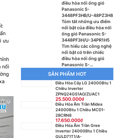
điều hòa nối ống gió
Panasonic S-
3448PF3HB/U-48PZ3H8
Tóm tắt những ưu điểm
ốt
nổi bật của điều hòa nối
uẩn
ống gió Panasonic S-
3448PF3H/U-34PR1H5
i ưu
Tìm hiểu các công nghệ
nổi bật có trên chiếc
điều hòa nối ống gió
hỉnh
Panasonic S-
 nối
3448PF3H/U-48PR1H8
ường
SẢN PHẨM HOT
xa
Điều Hòa Cây LG 24000Btu 1
Chiều Inverter
ZPNQ24GS1AO/ZUAC1
25.500.000
Điều Hòa Âm Trần Midea
24000Btu 1 Chiều MCD1-
28CRN8
17.650.000
Điều Hòa Âm Trần Gree
Inverter 24000Btu 1 Chiều
GULD71T1/A-