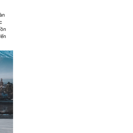
àn
c
 ồn
đến