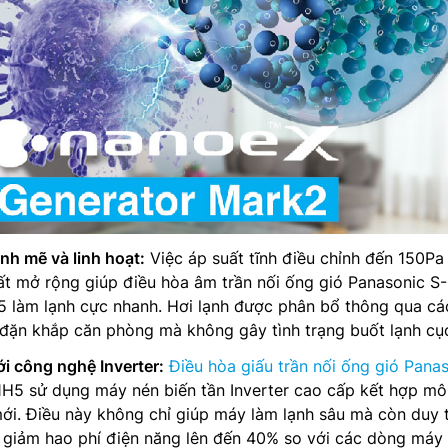
nh mẽ và linh hoạt:
Việc áp suất tĩnh điều chỉnh đến 150Pa
t mở rộng giúp điều hòa âm trần nối ống gió Panasonic S-
làm lạnh cực nhanh. Hơi lạnh được phân bổ thông qua cá
u đặn khắp căn phòng mà không gây tình trạng buốt lạnh cụ
ới công nghệ Inverter:
Điều hòa giấu trần nối ống gió Pana
 sử dụng máy nén biến tần Inverter cao cấp kết hợp môi
ới. Điều này không chỉ giúp máy làm lạnh sâu mà còn duy t
, giảm hao phí điện năng lên đến 40% so với các dòng máy