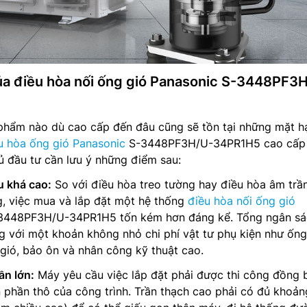
a điều hòa nối ống gió Panasonic S-3448PF3
phẩm nào dù cao cấp đến đâu cũng sẽ tồn tại những mặt h
u hòa ống gió Panasonic
S-3448PF3H/U-34PR1H5 cao cấp 
ủ đầu tư cần lưu ý những điểm sau:
u khá cao:
So với điều hòa treo tường hay điều hòa âm trầ
g, việc mua và lắp đặt một hệ thống
điều hòa nối ống gió
-3448PF3H/U-34PR1H5 tốn kém hơn đáng kể. Tổng ngân sá
 với một khoản không nhỏ chi phí vật tư phụ kiện như ống
gió, bảo ôn và nhân công kỹ thuật cao.
ần lớn:
Máy yêu cầu việc lắp đặt phải được thi công đồng 
n phần thô của công trình. Trần thạch cao phải có đủ khoản