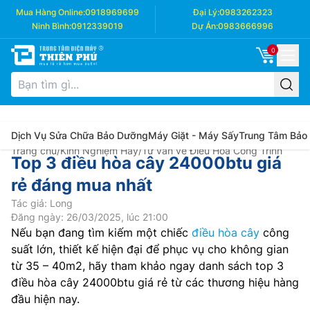
Mua Hàng Online:
0918969699
Đại Lý:
0983262323
Ninh Bình:
0912339019
Dự Án:
0983666996
0
Dịch Vụ Sửa Chữa Bảo Dưỡng
Máy Giặt - Máy Sấy
Trung Tâm Bảo
Trang chủ
/
Kinh Nghiệm Hay
/
Tư vấn về Điều Hòa Công Trình
Top 3 điều hòa cây 24000btu giá
rẻ đáng mua nhất
Tác giả: Long
Đăng ngày: 26/03/2025, lúc 21:00
Nếu bạn đang tìm kiếm một chiếc
điều hòa cây
công
suất lớn, thiết kế hiện đại để phục vụ cho không gian
từ 35 – 40m2, hãy tham khảo ngay danh sách top 3
điều hòa cây 24000btu giá rẻ từ các thương hiệu hàng
đầu hiện nay.