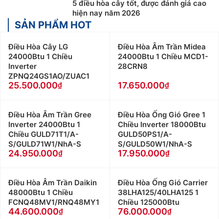
5 điều hòa cây tốt, được đánh giá cao
hiện nay năm 2026
SẢN PHẨM HOT
Điều Hòa Cây LG
Điều Hòa Âm Trần Midea
24000Btu 1 Chiều
24000Btu 1 Chiều MCD1-
Inverter
28CRN8
ZPNQ24GS1AO/ZUAC1
25.500.000
17.650.000
Điều Hòa Âm Trần Gree
Điều Hòa Ống Gió Gree 1
Inverter 24000Btu 1
Chiều Inverter 18000Btu
Chiều GULD71T1/A-
GULD50PS1/A-
S/GULD71W1/NhA-S
S/GULD50W1/NhA-S
24.950.000
17.950.000
Điều Hòa Âm Trần Daikin
Điều Hòa Ống Gió Carrier
48000Btu 1 Chiều
38LHA125/40LHA125 1
FCNQ48MV1/RNQ48MY1
Chiều 125000Btu
44.600.000
76.000.000