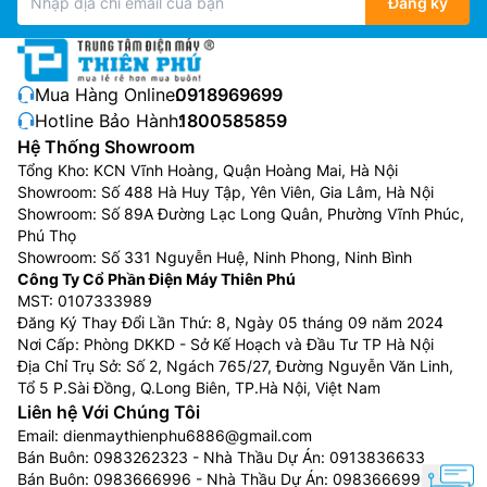
Đăng ký
Mua Hàng Online:
0918969699
Hotline Bảo Hành:
1800585859
Hệ Thống Showroom
Tổng Kho: KCN Vĩnh Hoàng, Quận Hoàng Mai, Hà Nội
Showroom: Số 488 Hà Huy Tập, Yên Viên, Gia Lâm, Hà Nội
Showroom: Số 89A Đường Lạc Long Quân, Phường Vĩnh Phúc,
Phú Thọ
Showroom: Số 331 Nguyễn Huệ, Ninh Phong, Ninh Bình
Công Ty Cổ Phần Điện Máy Thiên Phú
MST: 0107333989
Đăng Ký Thay Đổi Lần Thứ: 8, Ngày 05 tháng 09 năm 2024
Nơi Cấp: Phòng DKKD - Sở Kế Hoạch và Đầu Tư TP Hà Nội
Địa Chỉ Trụ Sở: Số 2, Ngách 765/27, Đường Nguyễn Văn Linh,
Tổ 5 P.Sài Đồng, Q.Long Biên, TP.Hà Nội, Việt Nam
Liên hệ Với Chúng Tôi
Email:
dienmaythienphu6886@gmail.com
Bán Buôn:
0983262323
- Nhà Thầu Dự Án:
0913836633
Bán Buôn:
0983666996
- Nhà Thầu Dự Án:
0983666996