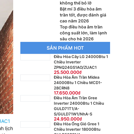
không thể bỏ lỡ
Bật mí 3 điều hòa âm
trần tốt, được đánh giá
cao năm 2026
Top điều hòa âm trần
công suất lớn, làm lạnh
sâu cho hè 2026
SẢN PHẨM HOT
Điều Hòa Cây LG 24000Btu 1
Chiều Inverter
ZPNQ24GS1AO/ZUAC1
25.500.000
Điều Hòa Âm Trần Midea
24000Btu 1 Chiều MCD1-
28CRN8
17.650.000
Điều Hòa Âm Trần Gree
Inverter 24000Btu 1 Chiều
GULD71T1/A-
S/GULD71W1/NhA-S
24.950.000
UAC1
Điều Hòa Ống Gió Gree 1
h lịch
Chiều Inverter 18000Btu