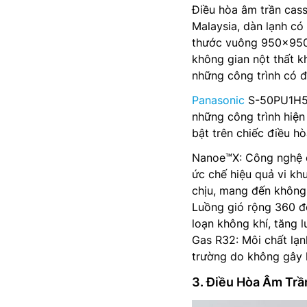
Điều hòa âm trần cas
Malaysia, dàn lạnh c
thước vuông 950x950m
không gian nột thất k
những công trình có đ
Panasonic
S-50PU1H5B
những công trình hiệ
bật trên chiếc điều h
Nanoe™X: Công nghệ đ
ức chế hiệu quả vi kh
chịu, mang đến không 
Luồng gió rộng 360 đ
loạn không khí, tăng 
Gas R32: Môi chất lạn
trường do không gây 
3. Điều Hòa Âm Tr