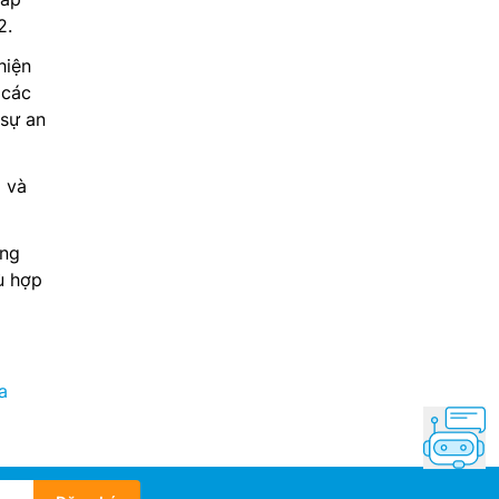
2.
hiện
 các
 sự an
% và
ong
ù hợp
a