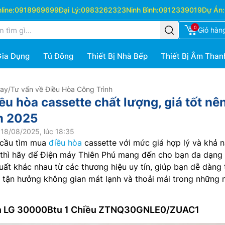
ine:
0918969699
Đại Lý:
0983262323
Ninh Bình:
0912339019
Dự Án:
0
Giỏ hàn
Gia Dụng
Tủ Đông
Thiết Bị Nhà Bếp
Thiết Bị Âm Than
Hay
/
Tư vấn về Điều Hòa Công Trình
ều hòa cassette chất lượng, giá tốt nê
m 2025
18/08/2025, lúc 18:35
 cầu tìm mua
điều hòa
cassette với mức giá hợp lý và khả 
 thì hãy để Điện máy Thiên Phú mang đến cho bạn đa dạng 
uất khác nhau từ các thương hiệu uy tín, giúp bạn dễ dàng 
 tận hưởng không gian mát lạnh và thoải mái trong những 
rần LG 30000Btu 1 Chiều ZTNQ30GNLE0/ZUAC1