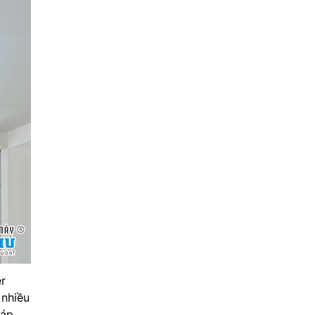
er
 nhiều
đáp