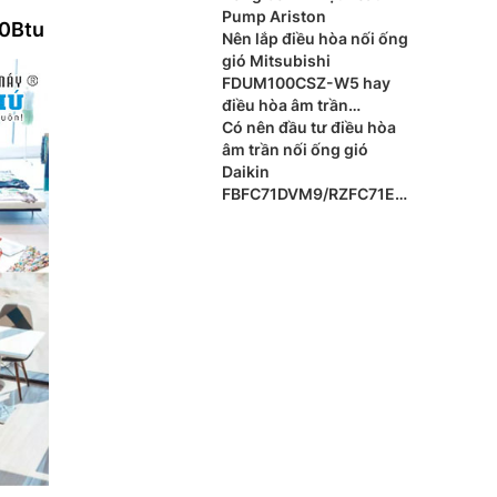
Pump Ariston
00Btu
Nên lắp điều hòa nối ống
gió Mitsubishi
FDUM100CSZ-W5 hay
điều hòa âm trần
Mitsubishi FDT100CNZ-
Có nên đầu tư điều hòa
W5 cho phòng khách?
âm trần nối ống gió
Daikin
FBFC71DVM9/RZFC71EV
M cho xu hướng nội thất
cao cấp?