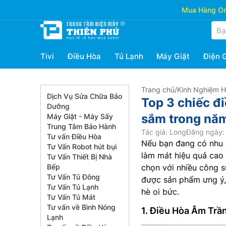
Mua Hàng Onl
Tivi
Điều Hòa
Tủ Lạnh
Máy Giặt
Điện 
Trang chủ
/
Kinh Nghiệm 
Dịch Vụ Sửa Chữa Bảo
Top 3 chiếc đi
Dưỡng
sắm trong nă
Máy Giặt - Máy Sấy
Trung Tâm Bảo Hành
Tác giả: Long
Đăng ngày: 
Tư vấn Điều Hòa
Nếu bạn đang có nhu
Tư Vấn Robot hút bụi
làm mát hiệu quả cao
Tư Vấn Thiết Bị Nhà
Bếp
chọn với nhiều công s
Tư Vấn Tủ Đông
được sản phẩm ưng ý,
Tư Vấn Tủ Lạnh
hè oi bức.
Tư Vấn Tủ Mát
Tư vấn về Bình Nóng
1. Điều Hòa Âm T
Lạnh