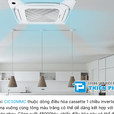
ki
CIC50MMC
thuộc dòng điều hòa cassette 1 chiều invert
 nạ vuông cùng tông màu trắng có thể dễ dàng kết hợp với
hác nhau. Công suất 48000btu, chiếc điều hòa này có thể 