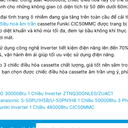
ạnh cho những không gian có diện tích từ 50 đến dưới 60m
đại tình trạng ô nhiễm đang gia tăng trên toàn cầu để cải t
điều hoà âm trần
cassette Funiki CIC50MMC được trang bị
úp diệt khuẩn và khử mùi tối đa, đem lại bầu không khí thực
ơi mát.
ử dụng công nghệ Inverter tiết kiệm điện năng lên đến 70
, vận hành êm ái giúp tối ưu việc sử dụng điện năng.
 3 chiếc điều hòa cassette chất lượng, giá tốt nên sắm tr
 bạn chọn được chiếc điều hòa cassette âm trần ưng ý, ph
LG 30000Btu 1 Chiều Inverter ZTNQ30GNLE0/ZUAC1
Panasonic S-50PU1H5B/U-50PN1H8 1 Chiều 50000Btu 3 Ph
uniki Inverter 1 Chiều 48000Btu CIC50MMC