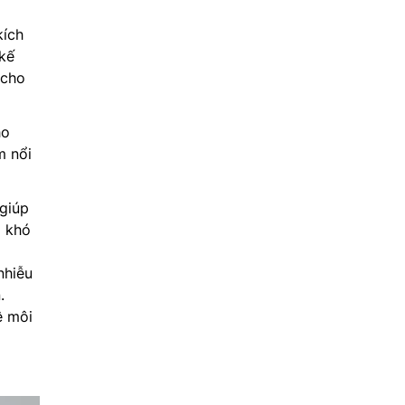
i
kích
kế
 cho
ho
m nổi
giúp
i khó
nhiễu
.
ệ môi