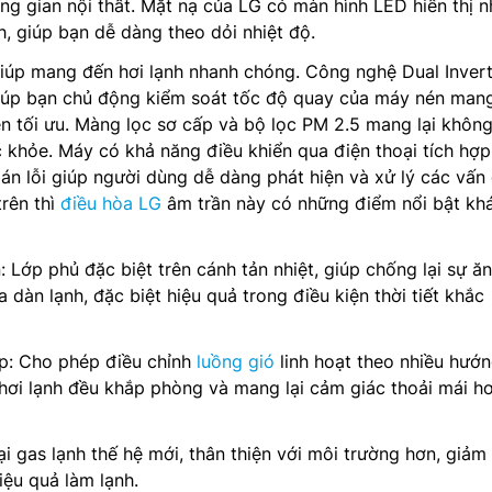
ng gian nội thất. Mặt nạ của LG có màn hình LED hiển thị n
h, giúp bạn dễ dàng theo dỏi nhiệt độ.
iúp mang đến hơi lạnh nhanh chóng. Công nghệ Dual Invert
iúp bạn chủ động kiểm soát tốc độ quay của máy nén mang
ện tối ưu. Màng lọc sơ cấp và bộ lọc PM 2.5 mang lại không
c khỏe. Máy có khả năng điều khiển qua điện thoại tích hợp 
n lỗi giúp người dùng dễ dàng phát hiện và xử lý các vấn 
rên thì
điều hòa LG
âm trần này có những điểm nổi bật kh
: Lớp phủ đặc biệt trên cánh tản nhiệt, giúp chống lại sự ă
a dàn lạnh, đặc biệt hiệu quả trong điều kiện thời tiết khắc
p: Cho phép điều chỉnh
luồng gió
linh hoạt theo nhiều hướ
hơi lạnh đều khắp phòng và mang lại cảm giác thoải mái h
ại gas lạnh thế hệ mới, thân thiện với môi trường hơn, giảm
iệu quả làm lạnh.