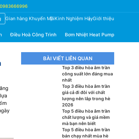
0983666996
Gian hàng Khuyến Mãi
Kinh Nghiệm Hay
Giới thiệu
g
h
Điều Hoà Công Trình
Bơm Nhiệt Heat Pump
BÀI VIẾT LIÊN QUAN
n
Top 3 điều hòa âm trần
công suất lớn đáng mua
nhất
Top 3 điều hòa âm trần
năng
giá cả đi đôi với chất
lựa
lượng nên lắp trong hè
tìm
2026
ngày
Top 5 điều hòa âm trần
chất lượng và giá mềm
mà bạn nên biết
Top 5 điều hòa âm trần
bán chạy nhất mùa hè