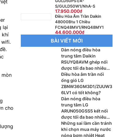
GULD50PS1/A-
hiệt
S/GULD50W1/NhA-S
17.950.000
Điều Hòa Âm Trần Daikin
er
48000Btu 1 Chiều
 lại
FCNQ48MV1/RNQ48MY1
44.600.000
 khí
BÀI VIẾT MỚI
wifi.
đề.
Dàn nóng điều hòa
trung tâm Daikin
ác
RSUYQ8AVM ghép nối
được tối đa bao nhiêu
dàn lạnh?
Điều hòa âm trần nối
n mòn
ống gió LG
ZBNW36GM3D1/ZUUW3
6LV1 có tốt không?
Dàn nóng điều hòa
ng
trung tâm LG
ơn cho
ARUN050GSS5 kết nối
được tối đa bao nhiêu
dàn lạnh?
Những sai lầm cần tránh
 lượng
khi chọn mua máy nước
nóng bơm nhiệt Heat