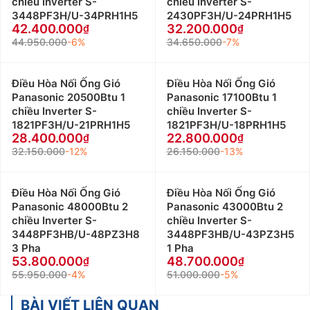
chiều Inverter S-
chiều Inverter S-
3448PF3H/U-34PRH1H5
2430PF3H/U-24PRH1H5
42.400.000
32.200.000
44.950.000
-6%
34.650.000
-7%
Điều Hòa Nối Ống Gió
Điều Hòa Nối Ống Gió
Panasonic 20500Btu 1
Panasonic 17100Btu 1
chiều Inverter S-
chiều Inverter S-
1821PF3H/U-21PRH1H5
1821PF3H/U-18PRH1H5
28.400.000
22.800.000
32.150.000
-12%
26.150.000
-13%
Điều Hòa Nối Ống Gió
Điều Hòa Nối Ống Gió
Panasonic 48000Btu 2
Panasonic 43000Btu 2
chiều Inverter S-
chiều Inverter S-
3448PF3HB/U-48PZ3H8
3448PF3HB/U-43PZ3H5
3 Pha
1 Pha
53.800.000
48.700.000
55.950.000
-4%
51.000.000
-5%
BÀI VIẾT LIÊN QUAN