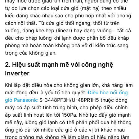
máy móc được giấu kín trên trần, người dùng có thể
tự do lựa chọn các loại cửa gió (mặt nạ) theo nhiều
kiểu dáng khác nhau sao cho phù hợp nhất với phong
cách nội thất. Từ cửa gió thổi ngang, thổi từ trên
xuống, dạng khe hẹp (linear) hay dạng vuông… tất cả
đều cho phép luồng khí lạnh được phân bổ đều khắp
phòng mà hoàn toàn không phá vỡ đi kiến trúc sang
trọng của không gian.
2. Hiệu suất mạnh mẽ với công nghệ
Inverter
Khi lắp đặt điều hòa cho không gian lớn, khả năng làm
mát đồng đều là yếu tố tiên quyết.
Điều hòa nối ống
gió Panasonic
S-3448PF3H/U-48PR1H5 thuộc dòng
máy có áp suất tĩnh trung bình, cho phép điều chỉnh
áp suất linh hoạt lên tới 150Pa. Nhờ lực đẩy gió mạnh
mẽ này, luồng gió lạnh có thể phân phối qua hệ thống
ống gió dài tới nhiều cửa gió ở các vị trí khác nhau
trong phòng mà không hề làm giảm đi hiệu năng làm