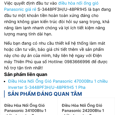
Việc quyết định đầu tư vào
điều hòa nối ống gió
Panasonic giá rẻ
S-3448PF3H/U-48PR1H5 là bạn đang
đầu tư một khoản tiền hoàn toàn xứng đáng cho
những không gian kiến trúc đòi hỏi sự sang trọng, khả
năng làm lạnh nhanh chóng và lợi ích tiết kiệm năng
lượng mang tính dài hạn.
Nếu bạn đang có nhu cầu thiết kế hệ thống làm mát
hoặc cần tư vấn, báo giá chi tiết thêm về sản phẩm
này cho dự án của mình, hãy liên hệ ngay với Điện
máy Thiên Phú qua số Hotline: 0983666996 để được
hỗ trợ tận tình nhất!
Sản phẩm liên quan
Điều Hòa Nối Ống Gió Panasonic 47000Btu 1 chiều
Inverter S-3448PF3H/U-48PR1H5 1 Pha
SẢN PHẨM ĐÁNG QUAN TÂM
Điều Hòa Nối Ống Gió
Điều Hòa Nối Ống Gió
Panasonic 34100Btu 1
Panasonic 24200Btu 1