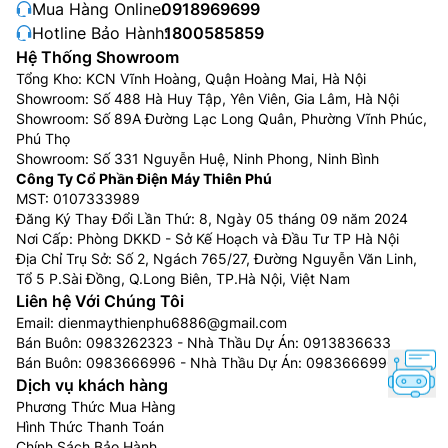
Mua Hàng Online:
0918969699
Hotline Bảo Hành:
1800585859
Hệ Thống Showroom
Tổng Kho: KCN Vĩnh Hoàng, Quận Hoàng Mai, Hà Nội
Showroom: Số 488 Hà Huy Tập, Yên Viên, Gia Lâm, Hà Nội
Showroom: Số 89A Đường Lạc Long Quân, Phường Vĩnh Phúc,
Phú Thọ
Showroom: Số 331 Nguyễn Huệ, Ninh Phong, Ninh Bình
Công Ty Cổ Phần Điện Máy Thiên Phú
MST: 0107333989
Đăng Ký Thay Đổi Lần Thứ: 8, Ngày 05 tháng 09 năm 2024
Nơi Cấp: Phòng DKKD - Sở Kế Hoạch và Đầu Tư TP Hà Nội
Địa Chỉ Trụ Sở: Số 2, Ngách 765/27, Đường Nguyễn Văn Linh,
Tổ 5 P.Sài Đồng, Q.Long Biên, TP.Hà Nội, Việt Nam
Liên hệ Với Chúng Tôi
Email:
dienmaythienphu6886@gmail.com
Bán Buôn:
0983262323
- Nhà Thầu Dự Án:
0913836633
Bán Buôn:
0983666996
- Nhà Thầu Dự Án:
0983666996
Dịch vụ khách hàng
Phương Thức Mua Hàng
Hình Thức Thanh Toán
Chính Sách Bảo Hành