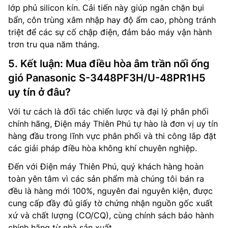
lớp phủ silicon kín. Cải tiến này giúp ngăn chặn bụi
bẩn, côn trùng xâm nhập hay độ ẩm cao, phòng tránh
triệt để các sự cố chập điện, đảm bảo máy vận hành
trơn tru qua năm tháng.
5. Kết luận: Mua điều hòa âm trần nối ống
gió Panasonic S-3448PF3H/U-48PR1H5
uy tín ở đâu?
Với tư cách là đối tác chiến lược và đại lý phân phối
chính hãng, Điện máy Thiên Phú tự hào là đơn vị uy tín
hàng đầu trong lĩnh vực phân phối và thi công lắp đặt
các giải pháp điều hòa không khí chuyên nghiệp.
Đến với Điện máy Thiên Phú, quý khách hàng hoàn
toàn yên tâm vì các sản phẩm mà chúng tôi bán ra
đều là hàng mới 100%, nguyên đai nguyên kiện, được
cung cấp đầy đủ giấy tờ chứng nhận nguồn gốc xuất
xứ và chất lượng (CO/CQ), cùng chính sách bảo hành
chính hãng từ nhà sản xuất.