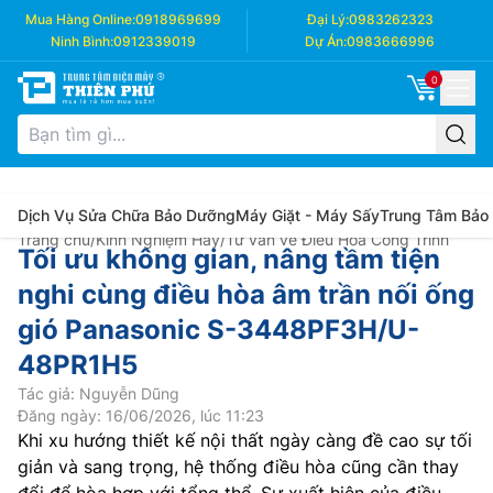
Mua Hàng Online:
0918969699
Đại Lý:
0983262323
Ninh Bình:
0912339019
Dự Án:
0983666996
0
Dịch Vụ Sửa Chữa Bảo Dưỡng
Máy Giặt - Máy Sấy
Trung Tâm Bảo
Trang chủ
/
Kinh Nghiệm Hay
/
Tư vấn về Điều Hòa Công Trình
Tối ưu không gian, nâng tầm tiện
nghi cùng điều hòa âm trần nối ống
gió Panasonic S-3448PF3H/U-
48PR1H5
Tác giả: Nguyễn Dũng
Đăng ngày: 16/06/2026, lúc 11:23
Khi xu hướng thiết kế nội thất ngày càng đề cao sự tối
giản và sang trọng, hệ thống điều hòa cũng cần thay