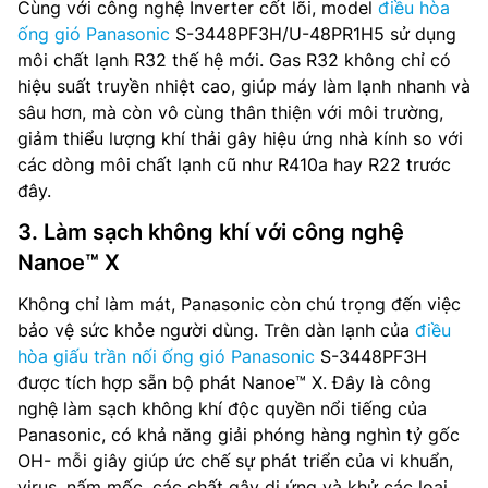
Cùng với công nghệ Inverter cốt lõi, model
điều hòa
ống gió Panasonic
S-3448PF3H/U-48PR1H5 sử dụng
môi chất lạnh R32 thế hệ mới. Gas R32 không chỉ có
hiệu suất truyền nhiệt cao, giúp máy làm lạnh nhanh và
sâu hơn, mà còn vô cùng thân thiện với môi trường,
giảm thiểu lượng khí thải gây hiệu ứng nhà kính so với
các dòng môi chất lạnh cũ như R410a hay R22 trước
đây.
3. Làm sạch không khí với công nghệ
Nanoe™ X
Không chỉ làm mát, Panasonic còn chú trọng đến việc
bảo vệ sức khỏe người dùng. Trên dàn lạnh của
điều
hòa giấu trần nối ống gió Panasonic
S-3448PF3H
được tích hợp sẵn bộ phát Nanoe™ X. Đây là công
nghệ làm sạch không khí độc quyền nổi tiếng của
Panasonic, có khả năng giải phóng hàng nghìn tỷ gốc
OH- mỗi giây giúp ức chế sự phát triển của vi khuẩn,
virus, nấm mốc, các chất gây dị ứng và khử các loại