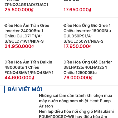
ZPNQ24GS1AO/ZUAC1
25.500.000
17.650.000
Điều Hòa Âm Trần Gree
Điều Hòa Ống Gió Gree 1
Inverter 24000Btu 1
Chiều Inverter 18000Btu
Chiều GULD71T1/A-
GULD50PS1/A-
S/GULD71W1/NhA-S
S/GULD50W1/NhA-S
24.950.000
17.950.000
Điều Hòa Âm Trần Daikin
Điều Hòa Ống Gió Carrier
48000Btu 1 Chiều
38LHA125/40LHA125 1
FCNQ48MV1/RNQ48MY1
Chiều 125000Btu
44.600.000
76.000.000
BÀI VIẾT MỚI
Những sai lầm cần tránh khi chọn mua
máy nước nóng bơm nhiệt Heat Pump
Ariston
Nên lắp điều hòa nối ống gió Mitsubishi
FDUM100CSZ-W5 hay điều hòa âm