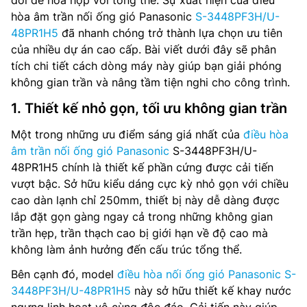
đổi để hòa hợp với tổng thể. Sự xuất hiện của điều
hòa âm trần nối ống gió Panasonic
S-3448PF3H/U-
48PR1H5
đã nhanh chóng trở thành lựa chọn ưu tiên
của nhiều dự án cao cấp. Bài viết dưới đây sẽ phân
tích chi tiết cách dòng máy này giúp bạn giải phóng
không gian trần và nâng tầm tiện nghi cho công trình.
1. Thiết kế nhỏ gọn, tối ưu không gian trần
Một trong những ưu điểm sáng giá nhất của
điều hòa
âm trần nối ống gió Panasonic
S-3448PF3H/U-
48PR1H5 chính là thiết kế phần cứng được cải tiến
vượt bậc. Sở hữu kiểu dáng cực kỳ nhỏ gọn với chiều
cao dàn lạnh chỉ 250mm, thiết bị này dễ dàng được
lắp đặt gọn gàng ngay cả trong những không gian
trần hẹp, trần thạch cao bị giới hạn về độ cao mà
không làm ảnh hưởng đến cấu trúc tổng thể.
Bên cạnh đó, model
điều hòa nối ống gió Panasonic S-
3448PF3H/U-48PR1H5
này sở hữu thiết kế khay nước