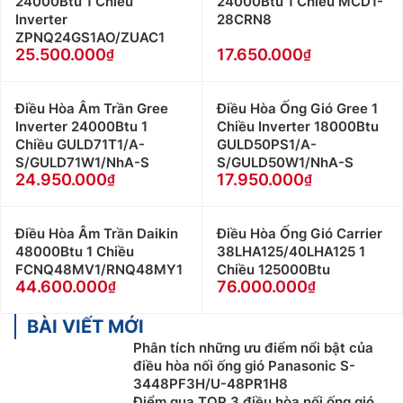
24000Btu 1 Chiều
24000Btu 1 Chiều MCD1-
Inverter
28CRN8
ZPNQ24GS1AO/ZUAC1
25.500.000
17.650.000
Điều Hòa Âm Trần Gree
Điều Hòa Ống Gió Gree 1
Inverter 24000Btu 1
Chiều Inverter 18000Btu
Chiều GULD71T1/A-
GULD50PS1/A-
S/GULD71W1/NhA-S
S/GULD50W1/NhA-S
24.950.000
17.950.000
Điều Hòa Âm Trần Daikin
Điều Hòa Ống Gió Carrier
48000Btu 1 Chiều
38LHA125/40LHA125 1
FCNQ48MV1/RNQ48MY1
Chiều 125000Btu
44.600.000
76.000.000
BÀI VIẾT MỚI
Phân tích những ưu điểm nổi bật của
điều hòa nối ống gió Panasonic S-
3448PF3H/U-48PR1H8
Điểm qua TOP 3 điều hòa nối ống gió