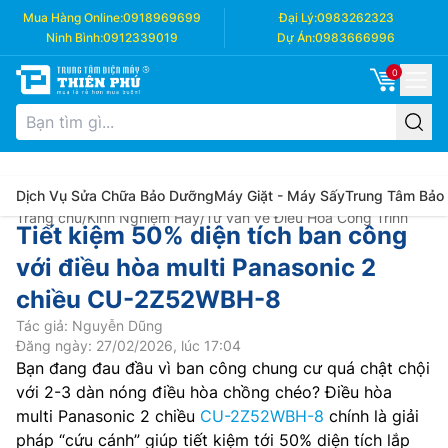
Mua Hàng Online:
0918969699
Đại Lý:
0983262323
Ninh Bình:
0912339019
Dự Án:
0983666996
0
Dịch Vụ Sửa Chữa Bảo Dưỡng
Máy Giặt - Máy Sấy
Trung Tâm Bảo
Trang chủ
/
Kinh Nghiệm Hay
/
Tư vấn về Điều Hòa Công Trình
Tiết kiệm 50% diện tích ban công
với điều hòa multi Panasonic 2
chiều CU-2Z52WBH-8
Tác giả: Nguyễn Dũng
Đăng ngày: 27/02/2026, lúc 17:04
Bạn đang đau đầu vì ban công chung cư quá chật chội
với 2-3 dàn nóng điều hòa chồng chéo? Điều hòa
multi Panasonic 2 chiều
CU-2Z52WBH-8
chính là giải
pháp “cứu cánh” giúp tiết kiệm tới 50% diện tích lắp