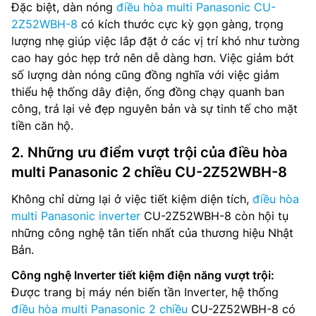
Đặc biệt, dàn nóng
điều hòa multi Panasonic CU-
2Z52WBH-8
có kích thước cực kỳ gọn gàng, trọng
lượng nhẹ giúp việc lắp đặt ở các vị trí khó như tường
cao hay góc hẹp trở nên dễ dàng hơn. Việc giảm bớt
số lượng dàn nóng cũng đồng nghĩa với việc giảm
thiểu hệ thống dây điện, ống đồng chạy quanh ban
công, trả lại vẻ đẹp nguyên bản và sự tinh tế cho mặt
tiền căn hộ.
2. Những ưu điểm vượt trội của điều hòa
multi Panasonic 2 chiều CU-2Z52WBH-8
Không chỉ dừng lại ở việc tiết kiệm diện tích,
điều hòa
multi Panasonic inverter
CU-2Z52WBH-8 còn hội tụ
những công nghệ tân tiến nhất của thương hiệu Nhật
Bản.
Công nghệ Inverter tiết kiệm điện năng vượt trội:
Được trang bị máy nén biến tần Inverter, hệ thống
điều hòa multi Panasonic 2 chiều
CU-2Z52WBH-8 có