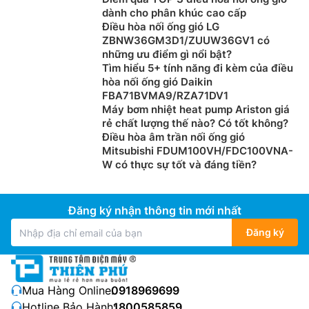
dành cho phân khúc cao cấp
Điều hòa nối ống gió LG
ZBNW36GM3D1/ZUUW36GV1 có
những ưu điểm gì nổi bật?
Tìm hiểu 5+ tính năng đi kèm của điều
hòa nối ống gió Daikin
FBA71BVMA9/RZA71DV1
Máy bơm nhiệt heat pump Ariston giá
rẻ chất lượng thế nào? Có tốt không?
Điều hòa âm trần nối ống gió
Mitsubishi FDUM100VH/FDC100VNA-
W có thực sự tốt và đáng tiền?
Đăng ký nhận thông tin mới nhất
Đăng ký
Mua Hàng Online:
0918969699
Hotline Bảo Hành:
1800585859