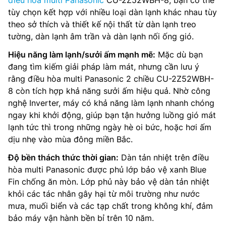
điều hòa multi Panasonic
CU-2Z52WBH-8, bạn có thể
tùy chọn kết hợp với nhiều loại dàn lạnh khác nhau tùy
theo sở thích và thiết kế nội thất từ dàn lạnh treo
tường, dàn lạnh âm trần và dàn lạnh nối ống gió.
Hiệu năng làm lạnh/sưởi ấm mạnh mẽ:
Mặc dù bạn
đang tìm kiếm giải pháp làm mát, nhưng cần lưu ý
rằng điều hòa multi Panasonic 2 chiều CU-2Z52WBH-
8 còn tích hợp khả năng sưởi ấm hiệu quả. Nhờ công
nghệ Inverter, máy có khả năng làm lạnh nhanh chóng
ngay khi khởi động, giúp bạn tận hưởng luồng gió mát
lạnh tức thì trong những ngày hè oi bức, hoặc hơi ấm
dịu nhẹ vào mùa đông miền Bắc.
Độ bền thách thức thời gian:
Dàn tản nhiệt trên điều
hòa multi Panasonic được phủ lớp bảo vệ xanh Blue
Fin chống ăn mòn. Lớp phủ này bảo vệ dàn tản nhiệt
khỏi các tác nhân gây hại từ môi trường như nước
mưa, muối biển và các tạp chất trong không khí, đảm
bảo máy vận hành bền bỉ trên 10 năm.