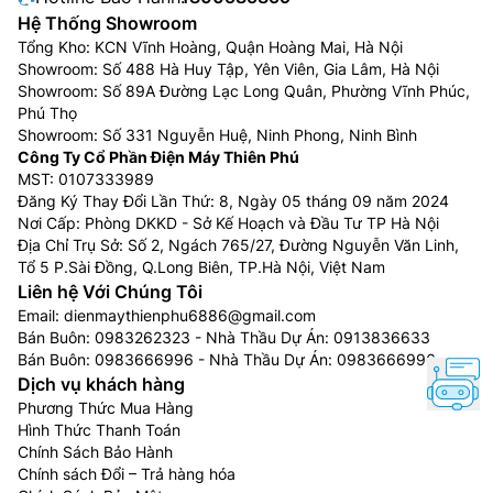
Hệ Thống Showroom
Tổng Kho: KCN Vĩnh Hoàng, Quận Hoàng Mai, Hà Nội
Showroom: Số 488 Hà Huy Tập, Yên Viên, Gia Lâm, Hà Nội
Showroom: Số 89A Đường Lạc Long Quân, Phường Vĩnh Phúc,
Phú Thọ
Showroom: Số 331 Nguyễn Huệ, Ninh Phong, Ninh Bình
Công Ty Cổ Phần Điện Máy Thiên Phú
MST: 0107333989
Đăng Ký Thay Đổi Lần Thứ: 8, Ngày 05 tháng 09 năm 2024
Nơi Cấp: Phòng DKKD - Sở Kế Hoạch và Đầu Tư TP Hà Nội
Địa Chỉ Trụ Sở: Số 2, Ngách 765/27, Đường Nguyễn Văn Linh,
Tổ 5 P.Sài Đồng, Q.Long Biên, TP.Hà Nội, Việt Nam
Liên hệ Với Chúng Tôi
Email:
dienmaythienphu6886@gmail.com
Bán Buôn:
0983262323
- Nhà Thầu Dự Án:
0913836633
Bán Buôn:
0983666996
- Nhà Thầu Dự Án:
0983666996
Dịch vụ khách hàng
Phương Thức Mua Hàng
Hình Thức Thanh Toán
Chính Sách Bảo Hành
Chính sách Đổi – Trả hàng hóa