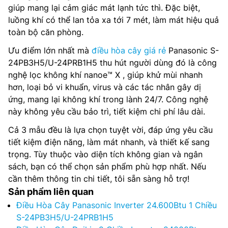
giúp mang lại cảm giác mát lạnh tức thì. Đặc biệt,
luồng khí có thể lan tỏa xa tới 7 mét, làm mát hiệu quả
toàn bộ căn phòng​.
Ưu điểm lớn nhất mà
điều hòa cây giá rẻ
Panasonic S-
24PB3H5/U-24PRB1H5 thu hút người dùng đó là công
nghệ lọc không khí nanoe™ X , giúp khử mùi nhanh
hơn, loại bỏ vi khuẩn, virus và các tác nhân gây dị
ứng, mang lại không khí trong lành 24/7. Công nghệ
này không yêu cầu bảo trì, tiết kiệm chi phí lâu dài​.
Cả 3 mẫu đều là lựa chọn tuyệt vời, đáp ứng yêu cầu
tiết kiệm điện năng, làm mát nhanh, và thiết kế sang
trọng. Tùy thuộc vào diện tích không gian và ngân
sách, bạn có thể chọn sản phẩm phù hợp nhất. Nếu
cần thêm thông tin chi tiết, tôi sẵn sàng hỗ trợ!
Sản phẩm liên quan
Điều Hòa Cây Panasonic Inverter 24.600Btu 1 Chiều
S-24PB3H5/U-24PRB1H5