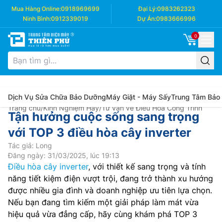
Mua Hàng Online:
0918969699
Đại Lý:
0983262323
Ninh Bình:
0912339019
Dự Án:
0983666996
0
Dịch Vụ Sửa Chữa Bảo Dưỡng
Máy Giặt - Máy Sấy
Trung Tâm Bảo
Trang chủ
/
Kinh Nghiệm Hay
/
Tư vấn về Điều Hòa Công Trình
Tận hưởng cuộc sống sang trọng
với TOP 3 điều hòa cây inverter
Tác giả: Long
Đăng ngày: 31/03/2025, lúc 19:13
Điều hòa cây inverter
, với thiết kế sang trọng và tính
năng tiết kiệm điện vượt trội, đang trở thành xu hướng
được nhiều gia đình và doanh nghiệp ưu tiên lựa chọn.
Nếu bạn đang tìm kiếm một giải pháp làm mát vừa
hiệu quả vừa đẳng cấp, hãy cùng khám phá TOP 3