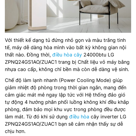
Với thiết kế dạng tủ đứng nhỏ gọn và màu trắng tinh
tế, máy dễ dàng hòa mình vào bất kỳ không gian nội
thất nào. Đồng thời,
điều hòa cây
24000btu LG
ZPNQ24GS1AO/ZUAC1 trang bị Chất liệu vỏ máy bằng
nhựa cao cấp, không chỉ bền mà còn dễ dàng vệ sinh.
Chế độ làm lạnh nhanh (Power Cooling Mode) giúp
giảm nhiệt độ phòng trong thời gian ngắn, mang đến
cảm giác mát mẻ ngay lập tức​ với Hệ thống đảo gió
tự động 4 hướng phân phối luồng không khí đều khắp
phòng, đảm bảo mọi khu vực trong phòng đều được
làm mát​. Từ đó khi sử dụng
điều hòa
cây inverter LG
ZPNQ24GS1AO/ZUAC1 bạn sẽ cảm nhận thấy sự dễ
chịu hơn.