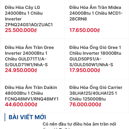
Điều Hòa Cây LG
Điều Hòa Âm Trần Midea
24000Btu 1 Chiều
24000Btu 1 Chiều MCD1-
Inverter
28CRN8
ZPNQ24GS1AO/ZUAC1
25.500.000
17.650.000
Điều Hòa Âm Trần Gree
Điều Hòa Ống Gió Gree 1
Inverter 24000Btu 1
Chiều Inverter 18000Btu
Chiều GULD71T1/A-
GULD50PS1/A-
S/GULD71W1/NhA-S
S/GULD50W1/NhA-S
24.950.000
17.950.000
Điều Hòa Âm Trần Daikin
Điều Hòa Ống Gió Carrier
48000Btu 1 Chiều
38LHA125/40LHA125 1
FCNQ48MV1/RNQ48MY1
Chiều 125000Btu
44.600.000
76.000.000
BÀI VIẾT MỚI
Có nên đầu tư điều hòa âm trần nối