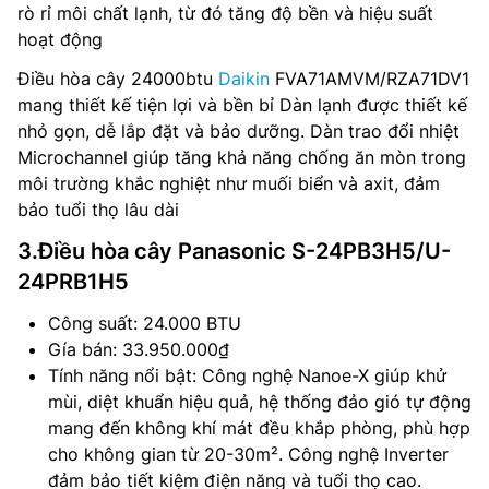
rò rỉ môi chất lạnh, từ đó tăng độ bền và hiệu suất
hoạt động
Điều hòa cây 24000btu
Daikin
FVA71AMVM/RZA71DV1
mang thiết kế tiện lợi và bền bỉ Dàn lạnh được thiết kế
nhỏ gọn, dễ lắp đặt và bảo dưỡng. Dàn trao đổi nhiệt
Microchannel giúp tăng khả năng chống ăn mòn trong
môi trường khắc nghiệt như muối biển và axit, đảm
bảo tuổi thọ lâu dài​
3.Điều hòa cây Panasonic S-24PB3H5/U-
24PRB1H5
Công suất: 24.000 BTU
Gía bán: 33.950.000₫
Tính năng nổi bật: Công nghệ Nanoe-X giúp khử
mùi, diệt khuẩn hiệu quả, hệ thống đảo gió tự động
mang đến không khí mát đều khắp phòng, phù hợp
cho không gian từ 20-30m². Công nghệ Inverter
đảm bảo tiết kiệm điện năng và tuổi thọ cao.