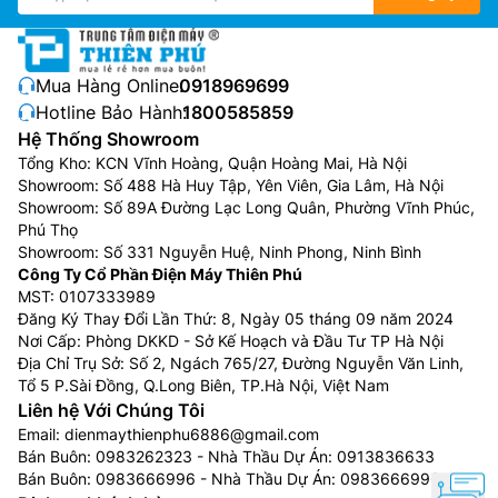
Mua Hàng Online:
0918969699
Hotline Bảo Hành:
1800585859
Hệ Thống Showroom
Tổng Kho: KCN Vĩnh Hoàng, Quận Hoàng Mai, Hà Nội
Showroom: Số 488 Hà Huy Tập, Yên Viên, Gia Lâm, Hà Nội
Showroom: Số 89A Đường Lạc Long Quân, Phường Vĩnh Phúc,
Phú Thọ
Showroom: Số 331 Nguyễn Huệ, Ninh Phong, Ninh Bình
Công Ty Cổ Phần Điện Máy Thiên Phú
MST: 0107333989
Đăng Ký Thay Đổi Lần Thứ: 8, Ngày 05 tháng 09 năm 2024
Nơi Cấp: Phòng DKKD - Sở Kế Hoạch và Đầu Tư TP Hà Nội
Địa Chỉ Trụ Sở: Số 2, Ngách 765/27, Đường Nguyễn Văn Linh,
Tổ 5 P.Sài Đồng, Q.Long Biên, TP.Hà Nội, Việt Nam
Liên hệ Với Chúng Tôi
Email:
dienmaythienphu6886@gmail.com
Bán Buôn:
0983262323
- Nhà Thầu Dự Án:
0913836633
Bán Buôn:
0983666996
- Nhà Thầu Dự Án:
0983666996