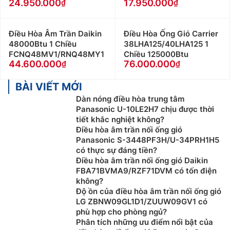
24.950.000
17.950.000
Điều Hòa Âm Trần Daikin
Điều Hòa Ống Gió Carrier
48000Btu 1 Chiều
38LHA125/40LHA125 1
FCNQ48MV1/RNQ48MY1
Chiều 125000Btu
44.600.000
76.000.000
BÀI VIẾT MỚI
Dàn nóng điều hòa trung tâm
Panasonic U-10LE2H7 chịu được thời
tiết khắc nghiệt không?
Điều hòa âm trần nối ống gió
Panasonic S-3448PF3H/U-34PRH1H5
có thực sự đáng tiền?
Điều hòa âm trần nối ống gió Daikin
FBA71BVMA9/RZF71DVM có tốn điện
không?
Độ ồn của điều hòa âm trần nối ống gió
LG ZBNW09GL1D1/ZUUW09GV1 có
phù hợp cho phòng ngủ?
Phân tích những ưu điểm nổi bật của