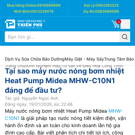
Mua Hàng Online:
0918969699
Đại Lý:
0983262323
Ninh Bình:
0912339019
Dự Án:
0983666996
0
Dịch Vụ Sửa Chữa Bảo Dưỡng
Máy Giặt - Máy Sấy
Trung Tâm Bảo
Trang chủ
/
Kinh Nghiệm Hay
/
Tư vấn về Điều Hòa Công Trình
Tại sao máy nước nóng bơm nhiệt
Heat Pump Midea MHW-C10N1
đáng để đầu tư?
Tác giả: Nguyễn Ngọc Anh
Đăng ngày: 19/01/2026, lúc 22:48
Máy nước nóng bơm nhiệt Heat Pump Midea
MHW-
C10N1
là giải pháp tạo nước nóng tiết kiệm điện, vận
hành ổn định và an toàn cho kinh doanh lẫn hộ gia
đình cao cấp. Bài viết phân tích chi tiết lợi ích, công