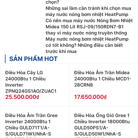
chọn?
Những sai lầm cần tránh khi chọn mua
máy nước nóng bơm nhiệt HeatPump
Có nên mua máy nước Nóng Bơm Nhiệt
Midea 150 Lít RSJ-09/150RDN7-B1
thay vì máy nước nóng truyền thống
Máy nước nóng bơm nhiệt HeatPump
có tốt không? Những điều cần biết
trước khi mua
SẢN PHẨM HOT
Điều Hòa Cây LG
Điều Hòa Âm Trần Midea
24000Btu 1 Chiều
24000Btu 1 Chiều MCD1-
Inverter
28CRN8
ZPNQ24GS1AO/ZUAC1
25.500.000
17.650.000
Điều Hòa Âm Trần Gree
Điều Hòa Ống Gió Gree 1
Inverter 24000Btu 1
Chiều Inverter 18000Btu
Chiều GULD71T1/A-
GULD50PS1/A-
S/GULD71W1/NhA-S
S/GULD50W1/NhA-S